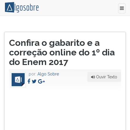
O
Pressione
Enem
TAB
Título
2017
e
Confira o gabarito e a
do
começou
depois
artigo:
correção online do 1º dia
a
F
ser
para
do Enem 2017
aplicado
ouvir
neste
o
por:
Algo Sobre
domingo
conteúdo
Ouvir Texto
(5/11).
principal
Neste
desta
primeiro
tela.
dia
Para
de
pular
prova,
essa
os
leitura
alunos
pressione