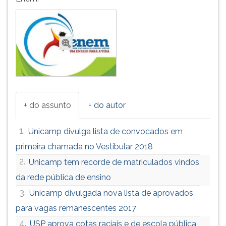
ouvir
essa
instrução
novamente.
+ do assunto
+ do autor
1.
Unicamp divulga lista de convocados em
primeira chamada no Vestibular 2018
2.
Unicamp tem recorde de matriculados vindos
da rede pública de ensino
3.
Unicamp divulgada nova lista de aprovados
para vagas remanescentes 2017
4.
USP aprova cotas raciais e de escola pública