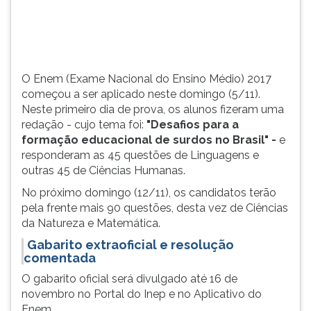
(primeira
tecla
à
direita
do
O Enem (Exame Nacional do Ensino Médio) 2017
F).
começou a ser aplicado neste domingo (5/11).
Para
Neste primeiro dia de prova, os alunos fizeram uma
ir
redação - cujo tema foi:
"Desafios para a
ao
formação educacional de surdos no Brasil" -
e
menu
responderam as 45 questões de Linguagens e
principal
outras 45 de Ciências Humanas.
pressione
a
No próximo domingo (12/11), os candidatos terão
tecla
pela frente mais 90 questões, desta vez de Ciências
J
da Natureza e Matemática.
e
Gabarito extraoficial
e
resolução
depois
comentada
F.
O gabarito oficial será divulgado até 16 de
Pressione
novembro no Portal do Inep e no Aplicativo do
F
Enem.
para