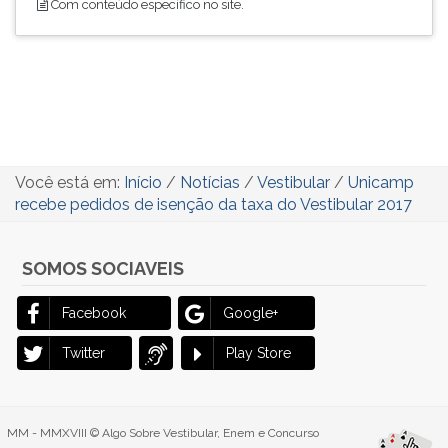
Com conteúdo específico no site.
Você está em:
Início
/
Notícias
/
Vestibular
/
Unicamp
recebe pedidos de isenção da taxa do Vestibular 2017
SOMOS SOCIAVEIS
Facebook
Google+
Twitter
Play Store
MM - MMXVIII © Algo Sobre Vestibular, Enem e Concurso