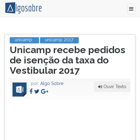
A
Pressione
Comvest
TAB
unicamp
unicamp 2017
Título
receberá
e
Unicamp recebe pedidos
do
a
depois
artigo:
partir
F
de isenção da taxa do
desta
para
Vestibular 2017
quarta-
ouvir
feira,
o
20
conteúdo
por:
Algo Sobre
Ouvir Texto
de
principal
abril,
desta
os
tela.
pedidos
Para
de
pular
isenção
essa
da
leitura
taxa
pressione