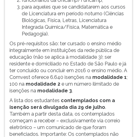
funcionários da Unicamp/Funcamp;
ouvir
para aqueles que se candidatarem aos cursos
essa
de Licenciatura em período noturno (Ciências
instrução
Biológicas, Física, Letras, Licenciatura
novamente.
Integrada Química/Física, Matemática e
Pedagogia).
Os pré-requisitos são: ter cursado o ensino médio
integralmente em instituições da rede pública de
educação (não se aplica à modalidade 3); ser
residente e domiciliado no Estado de São Paulo e já
ter concluído ou concluir em 2016 o ensino médio. A
Comvest oferece 6.640 isenções na
modalidade 1
;
100 na
modalidade 2
e um número ilimitado de
isenções na
modalidade 3
.
A lista dos estudantes
contemplados com a
isenção será divulgada dia 29 de julho
.
Também a partir desta data, os contemplados
começam a receber – exclusivamente via correio
eletrônico – um comunicado de que foram
beneficiados. Importante: Os contemplados não