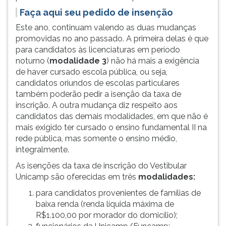
(primeira
Faça aqui seu pedido de insenção
tecla
à
Este ano, continuam valendo as duas mudanças
direita
promovidas no ano passado. A primeira delas é que
do
para candidatos às licenciaturas em período
F).
noturno (
modalidade 3
) não há mais a exigência
Para
de haver cursado escola pública, ou seja,
ir
candidatos oriundos de escolas particulares
ao
também poderão pedir a isenção da taxa de
menu
inscrição. A outra mudança diz respeito aos
principal
candidatos das demais modalidades, em que não é
pressione
mais exigido ter cursado o ensino fundamental II na
a
rede pública, mas somente o ensino médio,
tecla
integralmente.
J
As isenções da taxa de inscrição do Vestibular
e
Unicamp são oferecidas em três
modalidades:
depois
F.
para candidatos provenientes de famílias de
Pressione
baixa renda (renda líquida máxima de
F
R$1.100,00 por morador do domicílio);
para