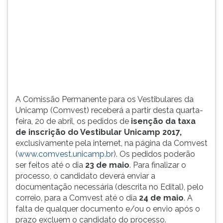
de
TAB
inscrição
e
do
depois
Vestibular
F.
Unicamp
Para
2017,
pausar
exclusivament...
a
leitura
pressione
A Comissão Permanente para os Vestibulares da
D
Unicamp (Comvest) receberá a partir desta quarta-
(primeira
feira, 20 de abril, os pedidos de
isenção da taxa
tecla
de inscrição do Vestibular Unicamp 2017,
à
exclusivamente pela internet, na página da Comvest
esquerda
(
www.comvest.unicamp.br
). Os pedidos poderão
do
ser feitos até o dia
23 de maio
. Para finalizar o
F),
processo, o candidato deverá enviar a
para
documentação necessária (descrita no Edital), pelo
continuar
correio, para a Comvest até o dia
24 de maio
. A
pressione
falta de qualquer documento e/ou o envio após o
G
prazo excluem o candidato do processo.