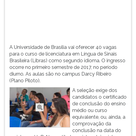
como
TAB
segundo
e
idioma.
depois
F.
Para
pausar
a
A Universidade de Brasília vai oferecer 40 vagas
leitura
para o curso de licenciatura em Língua de Sinais
pressione
Brasileira (Libras) como segundo idioma. O ingresso
D
ocorre no primeiro semestre de 2017, no período
(primeira
diurno. As aulas são no campus Darcy Ribeiro
tecla
(Plano Piloto).
à
A seleção exige dos
esquerda
candidatos o certificado
do
de conclusão do ensino
F),
médio ou curso
para
equivalente, ou, ainda, a
continuar
comprovação da
pressione
conclusão na data do
G