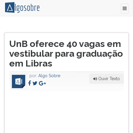
A
Pressione
Universidade
TAB
Título
de Brasília vai
e
UnB oferece 40 vagas em
do
oferecer
depois
artigo:
vestibular para graduação
40
F
vagas
para
em Libras
para
ouvir
o
o
por:
Algo Sobre
curso
conteúdo
Ouvir Texto
de
principal
licenciatura
desta
em
tela.
Língua
Para
de
pular
Sinais
essa
Brasileira
leitura
(Libras)
pressione