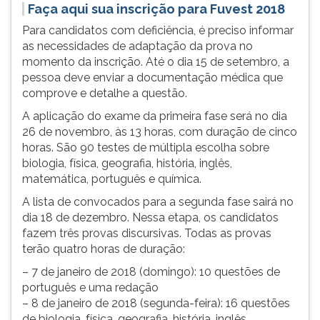
(primeira
Faça aqui sua inscrição para Fuvest 2018
tecla
Para candidatos com deficiência, é preciso informar
à
as necessidades de adaptação da prova no
direita
momento da inscrição. Até o dia 15 de setembro, a
do
pessoa deve enviar a documentação médica que
F).
comprove e detalhe a questão.
Para
ir
A aplicação do exame da primeira fase será no dia
ao
26 de novembro, às 13 horas, com duração de cinco
menu
horas. São 90 testes de múltipla escolha sobre
principal
biologia, física, geografia, história, inglês,
pressione
matemática, português e química.
a
A lista de convocados para a segunda fase sairá no
tecla
dia 18 de dezembro. Nessa etapa, os candidatos
J
fazem três provas discursivas. Todas as provas
e
terão quatro horas de duração:
depois
– 7 de janeiro de 2018 (domingo): 10 questões de
F.
português e uma redação
Pressione
– 8 de janeiro de 2018 (segunda-feira): 16 questões
F
de biologia, física, geografia, história, inglês,
para