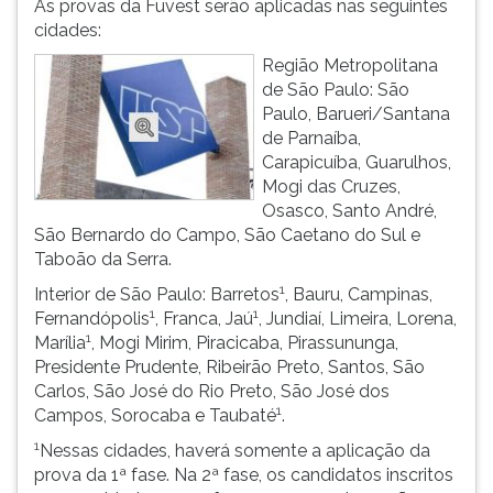
As provas da Fuvest serão aplicadas nas seguintes
cidades:
Região Metropolitana
de São Paulo: São
Paulo, Barueri/Santana
de Parnaíba,
Carapicuíba, Guarulhos,
Mogi das Cruzes,
Osasco, Santo André,
São Bernardo do Campo, São Caetano do Sul e
Taboão da Serra.
1
Interior de São Paulo: Barretos
, Bauru, Campinas,
1
1
Fernandópolis
, Franca, Jaú
, Jundiaí, Limeira, Lorena,
1
Marília
, Mogi Mirim, Piracicaba, Pirassununga,
Presidente Prudente, Ribeirão Preto, Santos, São
Carlos, São José do Rio Preto, São José dos
1
Campos, Sorocaba e Taubaté
.
1
Nessas cidades, haverá somente a aplicação da
prova da 1ª fase. Na 2ª fase, os candidatos inscritos