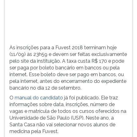
site
TAB
da
e
instituição.
depois
A
F.
taxa
Para
custa
pausar
R$
a
As inscrições para a Fuvest 2018 terminam hoje
170
leitura
(11/09) às 23h59 e devem ser feitas exclusivamente
e...
pressione
pelo site da instituição. A taxa custa R$ 170 e pode
D
ser paga por boleto bancário em bancos ou pela
(primeira
internet. Esse boleto deve ser pago em bancos, ou
tecla
pela internet, antes do encerramento do expediente
à
bancário no dia 12 de setembro.
esquerda
O
manual do candidato
já foi publicado. Ele traz
do
informações sobre data, inscrições, número de
F),
vagas e matrícula de todos os cursos oferecidos na
para
Universidade de São Paulo (USP). Neste ano, a
continuar
Santa Casa não vai selecionar novos alunos de
pressione
medicina pela Fuvest.
G