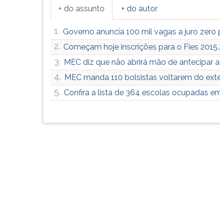
G
+ do assunto
+ do autor
(primeira
tecla
1.
Governo anuncia 100 mil vagas a juro zero
à
2.
Começam hoje inscrições para o Fies 2015.
direita
3.
do
MEC diz que não abrirá mão de antecipar a
F).
4.
MEC manda 110 bolsistas voltarem do exte
Para
5.
Confira a lista de 364 escolas ocupadas e
ir
ao
menu
principal
pressione
a
tecla
J
e
depois
F.
Pressione