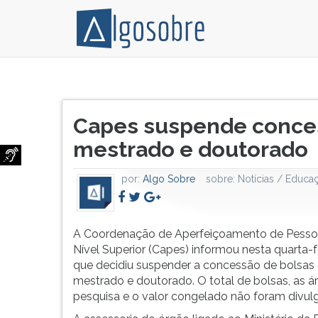
A
Pressione
Capes
TAB
Título
informou
e
Capes suspende conces
do
nesta
depois
artigo:
mestrado e doutorado
quarta-
F
feira
para
(8)
ouvir
por:
Algo Sobre
sobre:
Notícias / Educa
que
o
decidiu
conteúdo
suspender
principal
A Coordenação de Aperfeiçoamento de Pesso
a
desta
Nível Superior (Capes) informou nesta quarta-fe
concessão
tela.
que decidiu suspender a concessão de bolsas
de
Para
mestrado e doutorado. O total de bolsas, as á
bolsas
pular
pesquisa e o valor congelado não foram divul
de
essa