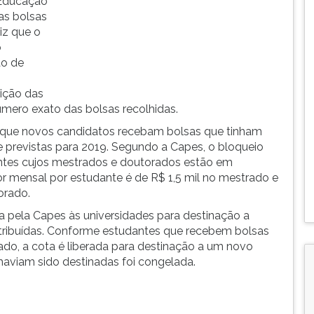
 Educação
as bolsas
iz que o
o
ão de
ição das
 número exato das bolsas recolhidas.
 que novos candidatos recebam bolsas que tinham
 e previstas para 2019. Segundo a Capes, o bloqueio
ntes cujos mestrados e doutorados estão em
r mensal por estudante é de R$ 1,5 mil no mestrado e
orado.
a pela Capes às universidades para destinação a
tribuídas. Conforme estudantes que recebem bolsas
do, a cota é liberada para destinação a um novo
haviam sido destinadas foi congelada.