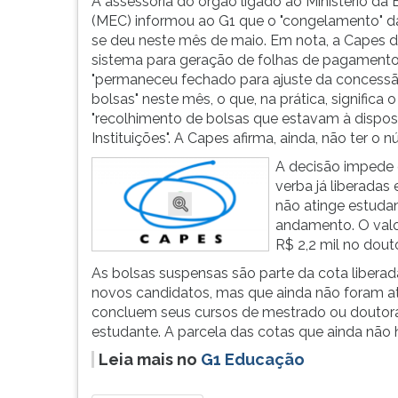
mestrado
leitura
A assessoria do órgão ligado ao Ministério da
e
pressione
(MEC) informou ao G1 que o "congelamento" d
doutorado.
TAB
se deu neste mês de maio. Em nota, a Capes d
O
e
sistema para geração de folhas de pagament
total
depois
"permaneceu fechado para ajuste da concess
de
F.
bolsas" neste mês, o que, na prática, significa o
bolsas,
Para
"recolhimento de bolsas que estavam à dispos
as
pausar
Instituições". A Capes afirma, ainda, não ter o
áreas
a
A decisão impede
de
leitura
verba já liberadas
pesquisa...
pressione
não atinge estuda
D
andamento. O valo
(primeira
R$ 2,2 mil no dout
tecla
As bolsas suspensas são parte da cota liberad
à
novos candidatos, mas que ainda não foram a
esquerda
concluem seus cursos de mestrado ou doutora
do
estudante. A parcela das cotas que ainda não 
F),
para
Leia mais no
G1 Educação
continuar
pressione