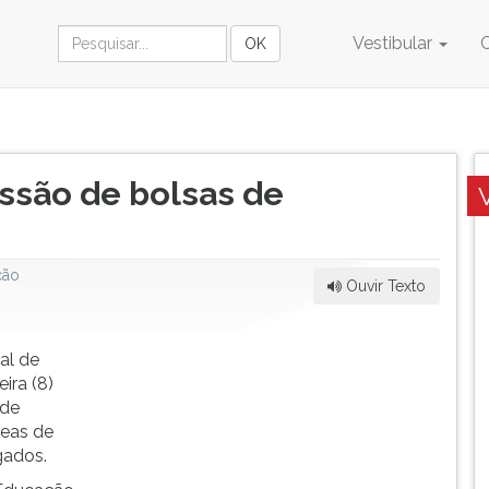
Vestibular
são de bolsas de
ção
Ouvir Texto
al de
ira (8)
 de
reas de
gados.