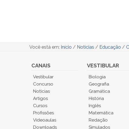
Você está em:
Início
/
Notícias
/
Educação
/
C
CANAIS
VESTIBULAR
Você
Vestibular
Biologia
está
Concurso
Geografia
no
Notícias
Gramática
Menu
Artigos
História
Principal.
Cursos
Inglês
Pressione
TAB
Profissões
Matemática
e
Videoaulas
Redação
depois
Downloads
Simulados