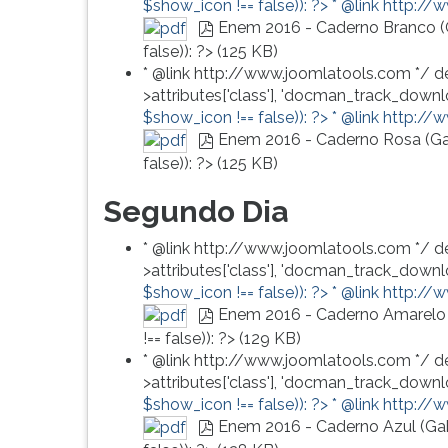
$show_icon !== false)): ?>
* @link http://
G
Enem 2016 - Caderno Branco (
(primeira
pdf
false)): ?>
(
125 KB
)
tecla
* @link http://www.joomlatools.com */ d
à
>attributes['class'], 'docman_track_downlo
direita
$show_icon !== false)): ?>
* @link http://
do
Enem 2016 - Caderno Rosa (Ga
F).
pdf
false)): ?>
(
125 KB
)
Para
ir
Segundo Dia
ao
menu
* @link http://www.joomlatools.com */ d
principal
>attributes['class'], 'docman_track_downlo
pressione
$show_icon !== false)): ?>
* @link http://
a
Enem 2016 - Caderno Amarelo 
tecla
pdf
!== false)): ?>
(
129 KB
)
J
* @link http://www.joomlatools.com */ d
e
>attributes['class'], 'docman_track_downlo
depois
$show_icon !== false)): ?>
* @link http://
F.
Enem 2016 - Caderno Azul (Ga
Pressione
pdf