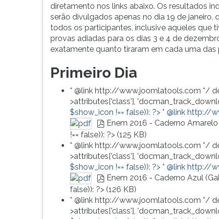
Anísio
leitura
diretamento nos links abaixo. Os resultados ind
Teixeira
pressione
serão divulgados apenas no dia 19 de janeiro,
(Inep)
TAB
todos os participantes, inclusive aqueles que t
nesta
e
provas adiadas para os dias 3 e 4 de dezembr
quarta
depois
exatamente quanto tiraram em cada uma das 
(09/11).
F.
...
Para
Primeiro Dia
pausar
a
* @link http://www.joomlatools.com */ d
leitura
>attributes['class'], 'docman_track_downlo
pressione
$show_icon !== false)): ?>
* @link http://
D
Enem 2016 - Caderno Amarelo 
(primeira
pdf
!== false)): ?>
(
125 KB
)
tecla
* @link http://www.joomlatools.com */ d
à
>attributes['class'], 'docman_track_downlo
esquerda
$show_icon !== false)): ?>
* @link http://
do
Enem 2016 - Caderno Azul (Ga
F),
pdf
false)): ?>
(
126 KB
)
para
* @link http://www.joomlatools.com */ d
continuar
>attributes['class'], 'docman_track_downlo
pressione