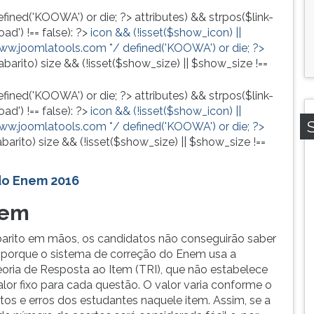
efined('KOOWA') or die; ?>
attributes) && strpos($link-
ad') !== false): ?>
icon && (!isset($show_icon) ||
www.joomlatools.com */ defined('KOOWA') or die; ?>
abarito)
size && (!isset($show_size) || $show_size !==
efined('KOOWA') or die; ?>
attributes) && strpos($link-
ad') !== false): ?>
icon && (!isset($show_icon) ||
www.joomlatools.com */ defined('KOOWA') or die; ?>
barito)
size && (!isset($show_size) || $show_size !==
do Enem 2016
tem
rito em mãos, os candidatos não conseguirão saber
m porque o sistema de correção do Enem usa a
oria de Resposta ao Item (TRI), que não estabelece
or fixo para cada questão. O valor varia conforme o
tos e erros dos estudantes naquele item. Assim, se a