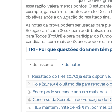
questão tiver gran
essa razão, valerá menos pontos. O estudante 
exemplo, ganhará mais pontos por ele. Dessa 
objetivas após a divulgação do resultado final,
As notas da prova podem ser usadas para pleit
Seleção Unificada (Sisu), para pedir bolsas no
para Todos (ProUni) e para participar do Fundo
candidatos com mais de 18 anos podem usar o 
TRI - Por que questões do Enem têm 
+ do assunto
+ do autor
1.
Resultado do Fies 2017.2 já está disponível
2.
Hoje (31/10) é o último dia para renovar o 
3.
Enem pode ser cancelado em mais locais; I
4.
Concurso da Secretaria de Educação do DF s
5.
FIES mantém limite de R$ 5 mil por mês pa