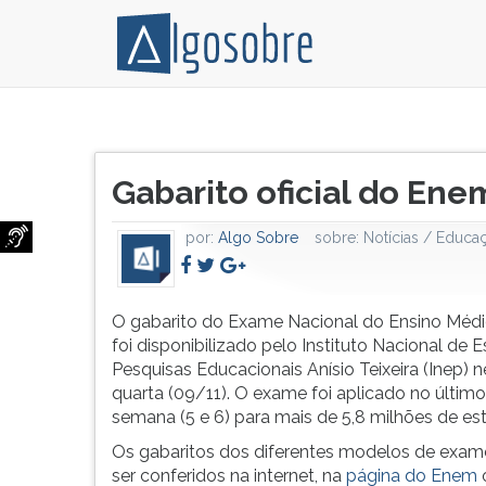
O
Pressione
gabarito
TAB
Título
do
e
Gabarito oficial do Ene
do
Enem
depois
artigo:
2016
F
por:
Algo Sobre
sobre:
Notícias / Educa
foi
para
disponibilizado
ouvir
pelo
o
Instituto
conteúdo
O gabarito do Exame Nacional do Ensino Méd
Nacional
principal
foi disponibilizado pelo Instituto Nacional de 
de
desta
Pesquisas Educacionais Anísio Teixeira (Inep) n
Estudos
tela.
quarta (09/11). O exame foi aplicado no último
e
Para
semana (5 e 6) para mais de 5,8 milhões de es
Pesquisas
pular
Os gabaritos dos diferentes modelos de exa
Educacionais
essa
ser conferidos na internet, na
página do Enem