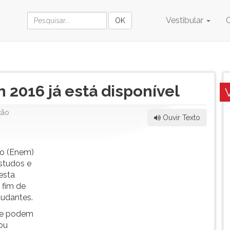
Vestibular
m 2016 já está disponível
ção
Ouvir Texto
io (Enem)
Estudos e
esta
 fim de
tudantes.
me podem
ou