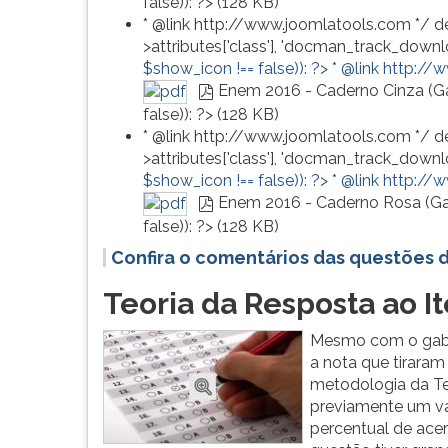
false)): ?>
(
128 KB
)
F
* @link http://www.joomlatools.com */ d
para
>attributes['class'], 'docman_track_downlo
ouvir
$show_icon !== false)): ?>
* @link http://
essa
Enem 2016 - Caderno Cinza (G
instrução
pdf
false)): ?>
(
128 KB
)
novamente.
* @link http://www.joomlatools.com */ d
>attributes['class'], 'docman_track_downlo
$show_icon !== false)): ?>
* @link http://
Enem 2016 - Caderno Rosa (Ga
pdf
false)): ?>
(
128 KB
)
Confira o comentários das questões 
Teoria da Resposta ao I
Mesmo com o gaba
a nota que tirara
metodologia da Te
previamente um val
percentual de acer