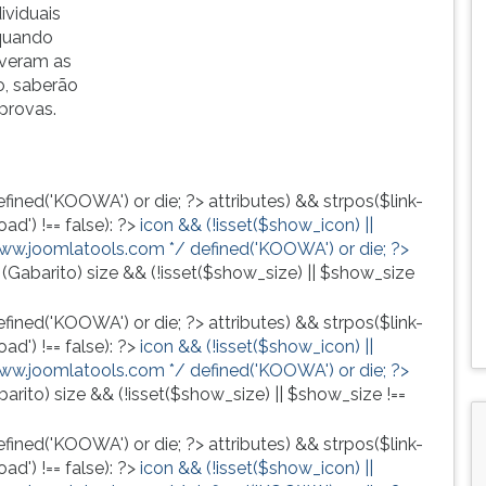
ividuais
 quando
iveram as
o, saberão
provas.
efined('KOOWA') or die; ?>
attributes) && strpos($link-
ad') !== false): ?>
icon && (!isset($show_icon) ||
www.joomlatools.com */ defined('KOOWA') or die; ?>
(Gabarito)
size && (!isset($show_size) || $show_size
efined('KOOWA') or die; ?>
attributes) && strpos($link-
ad') !== false): ?>
icon && (!isset($show_icon) ||
www.joomlatools.com */ defined('KOOWA') or die; ?>
barito)
size && (!isset($show_size) || $show_size !==
efined('KOOWA') or die; ?>
attributes) && strpos($link-
ad') !== false): ?>
icon && (!isset($show_icon) ||