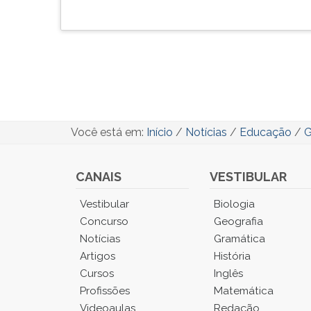
Você está em:
Início
/
Notícias
/
Educação
/
G
CANAIS
VESTIBULAR
Você
Vestibular
Biologia
está
Concurso
Geografia
no
Notícias
Gramática
Menu
Artigos
História
Principal.
Cursos
Inglês
Pressione
TAB
Profissões
Matemática
e
Videoaulas
Redação