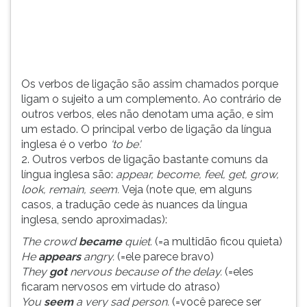
outros
TAB
verbos,
e
eles
depois
n&ati...
F.
Para
Os verbos de ligação são assim chamados porque
pausar
ligam o sujeito a um complemento. Ao contrário de
a
outros verbos, eles não denotam uma ação, e sim
leitura
um estado. O principal verbo de ligação da língua
pressione
inglesa é o verbo
‘to be'.
D
2. Outros verbos de ligação bastante comuns da
(primeira
língua inglesa são:
appear, become, feel, get, grow,
tecla
look, remain, seem.
Veja (note que, em alguns
à
casos, a tradução cede às nuances da língua
esquerda
inglesa, sendo aproximadas):
do
F),
The crowd
became
quiet.
(=a multidão ficou quieta)
para
He
appears
angry.
(=ele parece bravo)
continuar
They
got
nervous because of the delay.
(=eles
pressione
ficaram nervosos em virtude do atraso)
G
You
seem
a very sad person.
(=você parece ser