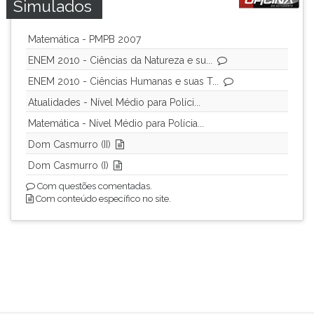
Simulados
ouvir
essa
Matemática - PMPB 2007
instrução
novamente.
ENEM 2010 - Ciências da Natureza e su...
ENEM 2010 - Ciências Humanas e suas T...
Atualidades - Nível Médio para Políci...
Matemática - Nível Médio para Polícia...
Dom Casmurro (II)
Dom Casmurro (I)
Com questões comentadas.
Com conteúdo específico no site.