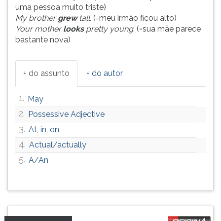
(primeira
uma pessoa muito triste)
tecla
My brother
grew
tall.
(=meu irmão ficou alto)
à
Your mother
looks
pretty young.
(=sua mãe parece
direita
bastante nova)
do
F).
Para
+ do assunto
+ do autor
ir
ao
1.
May
menu
principal
2.
Possessive Adjective
pressione
3.
At, in, on
a
4.
tecla
Actual/actually
J
5.
A/An
e
depois
F.
Pressione
F
para