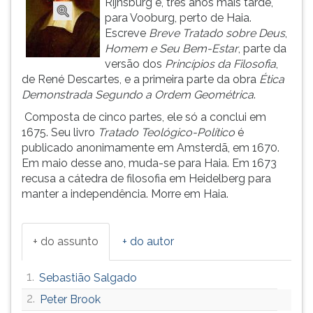
Rijnsburg e, três anos mais tarde,
(primeira
para Vooburg, perto de Haia.
tecla
Escreve
Breve Tratado sobre Deus
,
à
Homem e Seu Bem-Estar
, parte da
direita
versão dos
Princípios da Filosofia
,
do
de René Descartes, e a primeira parte da obra
Ética
F).
Demonstrada
Segundo a Ordem Geométrica
.
Para
ir
Composta de cinco partes, ele só a conclui em
ao
1675. Seu livro
Tratado Teológico-Político
é
menu
publicado anonimamente em Amsterdã, em 1670.
principal
Em maio desse ano, muda-se para Haia. Em 1673
pressione
recusa a cátedra de filosofia em Heidelberg para
a
manter a independência. Morre em Haia.
tecla
J
e
+ do assunto
+ do autor
depois
F.
1.
Sebastião Salgado
Pressione
F
2.
Peter Brook
para