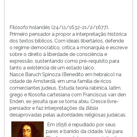
TAB
e
depois
F.
Filósofo holandês (24/11/1632-21/2/1677).
Para
Primeiro pensador a propor a interpretação histórica
pausar
dos textos bíblicos. Com ideais libertários, defende
a
o regime democrático, critica a monarquia e escreve
leitura
sobre o direito à liberdade de consciência e
pressione
expressão, sustentando como pré-requisito para
D
tanto a existência de um estado laico.
(primeira
Nasce Baruch Spinoza (Benedito em hebraico) na
tecla
cidade de Amsterdã, em uma família de ricos
à
comerciantes judeus. Estuda teoria rabínica, latim,
esquerda
grego e filosofia cartesiana com Franciscus van den
do
Enden, ex-jesuíta que se torna ateu. Cresce livre-
F),
pensador e faz interpretações da
Bíblia
para
desaprovadas pelas autoridades religiosas judaicas.
continuar
Em 1656 é repudiado por seus
pressione
pares e banido da cidade. Vai para
G