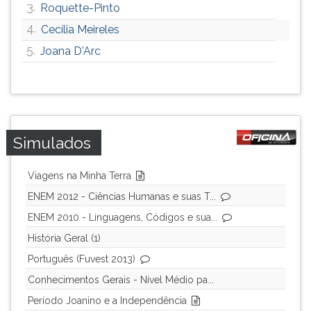
3.
Roquette-Pinto
ouvir
4.
Cecília Meireles
essa
instrução
5.
Joana D'Arc
novamente.
Simulados
Viagens na Minha Terra
ENEM 2012 - Ciências Humanas e suas T...
ENEM 2010 - Linguagens, Códigos e sua...
História Geral (1)
Português (Fuvest 2013)
Conhecimentos Gerais - Nível Médio pa...
Período Joanino e a Independência