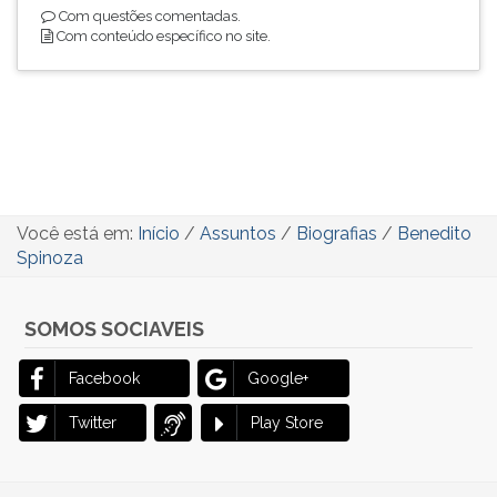
Com questões comentadas.
Com conteúdo específico no site.
Você está em:
Início
/
Assuntos
/
Biografias
/
Benedito
Spinoza
SOMOS SOCIAVEIS
Facebook
Google+
Twitter
Play Store