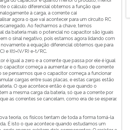
carga do capacitor e quanto menor o produto, menor
te o cálculo diferencial obtemos a função que
nalogamente à carga, a corrente cai
sar agora o que vai acontecer para um circuito RC
escarregado. Ao fecharmos a chave, temos
l da bateria mais o potencial no capacitor são iguais
sem o sinal negativo, pois estamos agora lidando com
o novamente a equação diferencial obtemos que para
) e I(t)=(V/R) e-t/RC.
or é igual a zero e a corrente que passa por ele é igual
o capacitor começa a aumentar e o fluxo de corrente
o se pensarmos que o capacitor começa a funcionar
mular cargas entre suas placas, e estas cargas estão
bateria. O que acontece então é que quando o
tem a mesma carga da bateria, só que a corrente por
 que as correntes se cancelam, como era de se esperar.
a teoria, os físicos tentam de toda a forma torná-la
dida. É isto o que acontece quando estudamos um