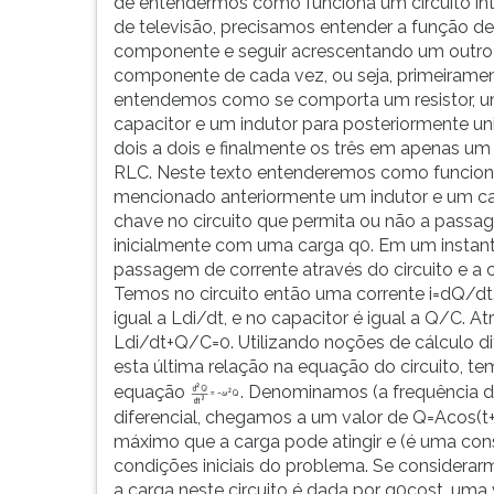
as
leitura
de entendermos como funciona um circuito in
ocorrências
pressione
de televisão, precisamos entender a função d
de
TAB
componente e seguir acrescentando um outro
todas
e
componente de cada vez, ou seja, primeirame
as
depois
entendemos como se comporta um resistor, 
na...
F.
capacitor e um indutor para posteriormente u
Para
dois a dois e finalmente os três em apenas um 
pausar
RLC. Neste texto entenderemos como funciona
a
mencionado anteriormente um indutor e um cap
leitura
chave no circuito que permita ou não a passa
pressione
inicialmente com uma carga q0. Em um instante 
D
passagem de corrente através do circuito e a c
(primeira
Temos no circuito então uma corrente i=dQ/dt
tecla
igual a Ldi/dt, e no capacitor é igual a Q/C. A
à
Ldi/dt+Q/C=0. Utilizando noções de cálculo d
esquerda
esta última relação na equação do circuito,
do
equação
. Denominamos (a frequência do
F),
diferencial, chegamos a um valor de Q=Acos(t+)
para
máximo que a carga pode atingir e (é uma co
continuar
condições iniciais do problema. Se considerar
pressione
a carga neste circuito é dada por q0cost, uma