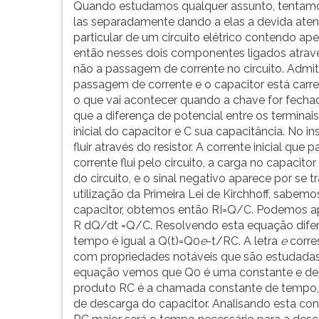
F
Quando estudamos qualquer assunto, tentamos
para
las separadamente dando a elas a devida aten
ouvir
particular de um circuito elétrico contendo a
essa
então nesses dois componentes ligados atravé
instrução
não a passagem de corrente no circuito. Admit
novamente.
passagem de corrente e o capacitor está car
o que vai acontecer quando a chave for fecha
que a diferença de potencial entre os termina
inicial do capacitor e C sua capacitância. No 
fluir através do resistor. A corrente inicial que
corrente flui pelo circuito, a carga no capacito
do circuito, e o sinal negativo aparece por se
utilização da Primeira Lei de Kirchhoff, sabemo
capacitor, obtemos então RI=Q/C. Podemos apl
R dQ/dt =Q/C. Resolvendo esta equação dife
tempo é igual a Q(t)=Q0
e
-t/RC. A letra
e
corres
com propriedades notáveis que são estudadas
equação vemos que Q0 é uma constante e depen
produto RC é a chamada constante de tempo, 
de descarga do capacitor. Analisando esta co