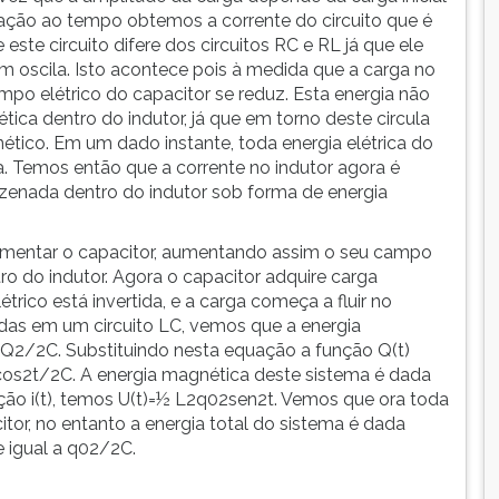
lação ao tempo obtemos a corrente do circuito que é
ste circuito difere dos circuitos RC e RL já que ele
 oscila. Isto acontece pois à medida que a carga no
mpo elétrico do capacitor se reduz. Esta energia não
ica dentro do indutor, já que em torno deste circula
tico. Em um dado instante, toda energia elétrica do
. Temos então que a corrente no indutor agora é
azenada dentro do indutor sob forma de energia
ealimentar o capacitor, aumentando assim o seu campo
o do indutor. Agora o capacitor adquire carga
ico está invertida, e a carga começa a fluir no
tidas em um circuito LC, vemos que a energia
=Q2/2C. Substituindo nesta equação a função Q(t)
cos2t/2C. A energia magnética deste sistema é dada
ção i(t), temos U(t)=½ L2q02sen2t. Vemos que ora toda
itor, no entanto a energia total do sistema é dada
e igual a q02/2C.