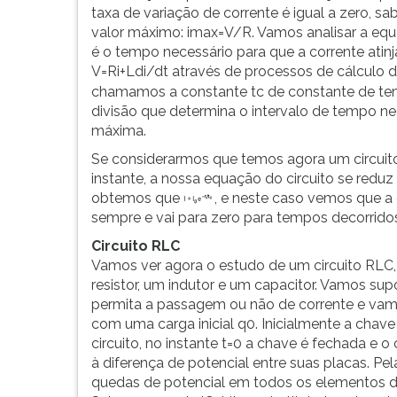
taxa de variação de corrente é igual a zero, sa
valor máximo: imax=V/R. Vamos analisar a equa
é o tempo necessário para que a corrente atinja
V=Ri+Ldi/dt através de processos de cálculo d
chamamos a constante tc de constante de tempo
divisão que determina o intervalo de tempo nec
máxima.
Se considerarmos que temos agora um circuit
instante, a nossa equação do circuito se reduz
obtemos que
, e neste caso vemos que a 
sempre e vai para zero para tempos decorrido
Circuito RLC
Vamos ver agora o estudo de um circuito RLC
resistor, um indutor e um capacitor. Vamos sup
permita a passagem ou não de corrente e vam
com uma carga inicial q0. Inicialmente a chav
circuito, no instante t=0 a chave é fechada e
à diferença de potencial entre suas placas. Pe
quedas de potencial em todos os elementos do 