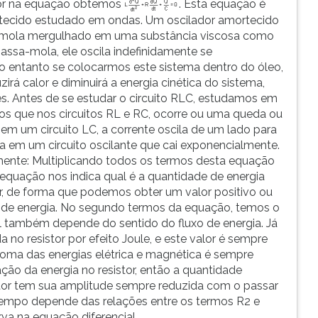
lor na equação obtemos
. Esta equação é
tecido estudado em ondas. Um oscilador amortecido
mola mergulhado em uma substância viscosa como
sa-mola, ele oscila indefinidamente se
no entanto se colocarmos este sistema dentro do óleo,
zirá calor e diminuirá a energia cinética do sistema,
. Antes de se estudar o circuito RLC, estudamos em
os que nos circuitos RL e RC, ocorre ou uma queda ou
m um circuito LC, a corrente oscila de um lado para
a em um circuito oscilante que cai exponencialmente.
amente: Multiplicando todos os termos desta equação
 equação nos indica qual é a quantidade de energia
or, de forma que podemos obter um valor positivo ou
 de energia. No segundo termos da equação, temos o
inal também depende do sentido do fluxo de energia. Já
a no resistor por efeito Joule, e este valor é sempre
soma das energias elétrica e magnética é sempre
ão da energia no resistor, então a quantidade
citor tem sua amplitude sempre reduzida com o passar
empo depende das relações entre os termos R2 e
va na equação diferencial.