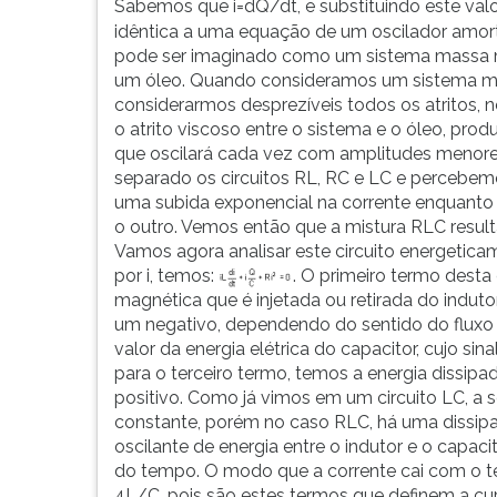
Sabemos que i=dQ/dt, e substituindo este va
idêntica a uma equação de um oscilador amor
pode ser imaginado como um sistema massa 
um óleo. Quando consideramos um sistema mas
considerarmos desprezíveis todos os atritos, 
o atrito viscoso entre o sistema e o óleo, produ
que oscilará cada vez com amplitudes menores
separado os circuitos RL, RC e LC e percebem
uma subida exponencial na corrente enquanto e
o outro. Vemos então que a mistura RLC result
Vamos agora analisar este circuito energetic
por i, temos:
. O primeiro termo desta
magnética que é injetada ou retirada do indut
um negativo, dependendo do sentido do fluxo
valor da energia elétrica do capacitor, cujo s
para o terceiro termo, temos a energia dissipad
positivo. Como já vimos em um circuito LC, a 
constante, porém no caso RLC, há uma dissipaç
oscilante de energia entre o indutor e o capa
do tempo. O modo que a corrente cai com o t
4L/C, pois são estes termos que definem a cur