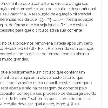
bemos então que a corrente no circuito atingiu seu
ção anteriormente citada do circuito e descobrir qual
 seu valor final: A resolução da equação diferencial
iferencial nos dá que
. Nesta equação,
, de forma que ela seja igual a R/L, e é esta a
essário para que o circuito atinja sua corrente
o no qual podemos remover a bateria após um certo
 a: iR+ldi/dt=0 (di/dt=-Ri/L. Resolvendo esta equação,
corrente, com o passar do tempo, tende a diminuir
s muito grandes.
, que é basicamente um circuito que contém um
or então que haja uma chave neste circuito que
os supor também que o capacitor esteja carregado
e está aberta e não há passagem de corrente pelo
 o capacitor começa o seu processo de descarga devido
la Lei de Kirchhoff, sabemos que a soma de todas as
circuito deve ser igual a zero, logo:
.