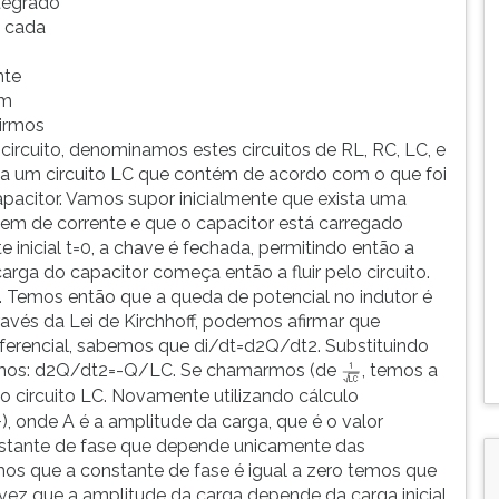
tegrado
e cada
nte
um
nirmos
circuito, denominamos estes circuitos de RL, RC, LC, e
 um circuito LC que contém de acordo com o que foi
acitor. Vamos supor inicialmente que exista uma
gem de corrente e que o capacitor está carregado
inicial t=0, a chave é fechada, permitindo então a
arga do capacitor começa então a fluir pelo circuito.
. Temos então que a queda de potencial no indutor é
través da Lei de Kirchhoff, podemos afirmar que
iferencial, sabemos que di/dt=d2Q/dt2. Substituindo
 temos: d2Q/dt2=-Q/LC. Se chamarmos (de
, temos a
 circuito LC. Novamente utilizando cálculo
, onde A é a amplitude da carga, que é o valor
nstante de fase que depende unicamente das
mos que a constante de fase é igual a zero temos que
 vez que a amplitude da carga depende da carga inicial