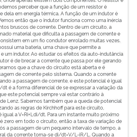
ito, onde apenas existem dois componentes: O resistor e
odemos perceber que a função de um resistor é
rte dela em energia térmica. A função de um indutor é
 Vemos então que o indutor funciona como uma inércia
os bruscos de corrente. Dentro de um circuito, a
nado material que dificulta a passagem de corrente e
consistem em um fio condutor enrolado muitas vezes.
possui uma bateria, uma chave que permite a
e um indutor. Ao estudar os efeitos da auto-indutância
tor é de brecar a corrente que passa por ele gerando
ramos que a chave do circuito está aberta e é
ssagem de corrente pelo sistema. Quando a corrente
tando a passagem de corrente, e este potencial é igual
i/dt é a forma diferencial de se expressar a variação da
e este potencial sempre vai estar contrário à
i de Lenz. Sabemos também que a queda de potencial
lizando as regras de Kirchhoff para este circuito,
 igual a V=Ri+Ldi/dt. Para um instante muito próximo
 é zero em todo o circuito, então a taxa de variação de
pós a passagem de um pequeno intervalo de tempo, a
poral da corrente torna-se di/dt=V/L-iR/L. Quando a