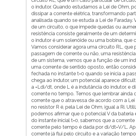
circuito RL, que é um caso particular de circu
o indutor. Quando estudamos a Lei de Ohm, p
dissipar a corrente elétrica, transformando pa
analisada quando se estuda a Lei de Faraday.
de um circuito, o que impede quedas ou aument
resistência consiste geralmente de um determi
o indutor é um solenóide ou uma bobina, que 
Vamos considerar agora uma circuito RL, que 
passagem de corrente ou não, uma resistência 
de um sistema, vemos que a função de um indu
uma corrente de sentido oposto, então conside
fechada no instante t=0 quando se inicia a pa
chega ao indutor, um potencial aparece dificul
a =Ldi/dt, onde L é a indutância do indutor, e d
corrente no tempo. Temos que lembrar ainda qu
corrente que o atravessa de acordo com a Le
no resistor R é, pela Lei de Ohm, igual a Ri. Uti
podemos afirmar que o potencial V da bateria é
do instante inicial t=0, sabemos que a corrente
corrente pelo tempo é dada por di/dt=V/L. A
corrente já flui pelo circuito e a variação tem