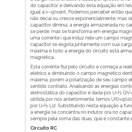
G
do capacitor, e derivando esta equação em re
(primeira
igual a i=-q0sent. Podemos perceber então que e
tecla
não decai ou cresce exponencialmente, mas sim
à
capacitor diminui, a energia armazenada no ca
direita
se perde, mas se transforma em energia magnét
do
uma corrente i que induz nele um campo magné
F).
capacitor se esgota juntamente com sua carga
Para
máxima e todo a energia do circuito está arm
ir
magnética.
ao
Esta corrente flui pelo circuito e começa a r
menu
elétrico e diminuindo o campo magnético dentr
principal
máxima, porém a polarização de seu campo elétr
pressione
sentido contrário. Analisando as energias con
a
eletrostática do capacitor é dada por U=½ QV
tecla
obtida por nós anteriormente, temos U(t)=q02
J
por U=½ Li2. Substituindo nesta equação a fun
e
a energia se concentra no indutor, ora no capac
depois
sempre pela soma das duas, que é constante 
F.
Pressione
Circuito RC