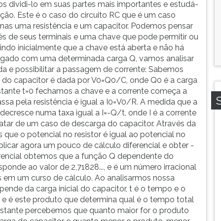
 dividi-lo em suas partes mais importantes e estudá-
ção. Este é o caso do circuito RC que é um caso
penas uma resistência e um capacitor. Podemos pensar
s de seus terminais e uma chave que pode permitir ou
indo inicialmente que a chave está aberta e não há
regado com uma determinada carga Q, vamos analisar
da e possibilitar a passagem de corrente: Sabemos
is do capacitor é dada por V0=Q0/C, onde Q0 é a carga
instante t=0 fechamos a chave e a corrente começa a
 passa pela resistência é igual a I0=V0/R. A medida que a
r decresce numa taxa igual a I=-Q/t, onde I é a corrente
 tratar de um caso de descarga do capacitor. Através da
s que o potencial no resistor é igual ao potencial no
icar agora um pouco de cálculo diferencial e obter -
rencial obtemos que a função Q dependente do
ponde ao valor de 2,71828..., e é um número irracional
 em um curso de cálculo. Ao analisarmos nossa
de da carga inicial do capacitor, t é o tempo e o
e é este produto que determina qual é o tempo total
nstante percebemos que quanto maior for o produto