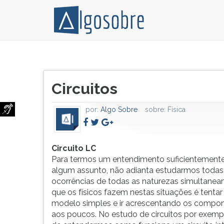
Circuito
Pressione
LC
TAB
Título
Para
e
Circuitos
do
termos
depois
artigo:
um
F
por:
Algo Sobre
sobre:
Física
entendimento
para
suficientemente
ouvir
bom
o
de
conteúdo
Circuito LC
algum
principal
Para termos um entendimento suficientement
assunto,
desta
algum assunto, não adianta estudarmos todas
não
tela.
ocorrências de todas as naturezas simultanea
adianta
Para
que os físicos fazem nestas situações é tenta
estudarmos
pular
modelo simples e ir acrescentando os compo
todas
essa
aos poucos. No estudo de circuitos por exemp