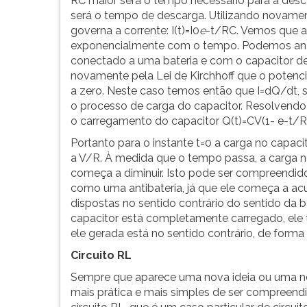
RC maior será o tempo necessário para a des
será o tempo de descarga. Utilizando novamen
governa a corrente: I(t)=I0
e
-t/RC. Vemos que a
exponencialmente com o tempo. Podemos anali
conectado a uma bateria e com o capacitor d
novamente pela Lei de Kirchhoff que o potencia
a zero. Neste caso temos então que I=dQ/dt, 
o processo de carga do capacitor. Resolvend
o carregamento do capacitor Q(t)=CV(1- e-t/RC
Portanto para o instante t=0 a carga no capacit
a V/R. À medida que o tempo passa, a carga n
começa a diminuir. Isto pode ser compreendid
como uma antibateria, já que ele começa a acu
dispostas no sentido contrário do sentido da 
capacitor está completamente carregado, ele 
ele gerada está no sentido contrário, de forma
Circuito RL
Sempre que aparece uma nova ideia ou uma nov
mais prática e mais simples de ser compreen