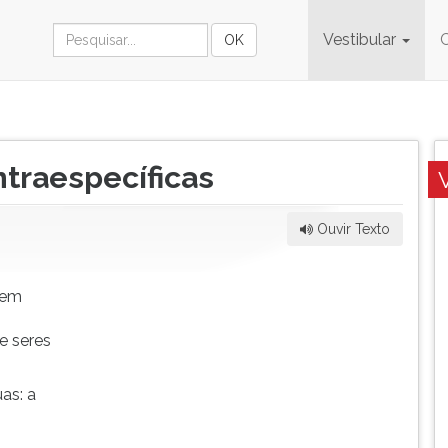
Vestibular
traespecíficas
Ouvir Texto
zem
e seres
as: a