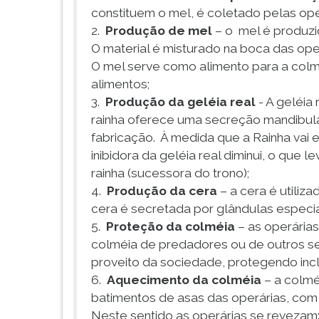
constituem o mel, é coletado pelas ope
2.
Produção de mel
– o mel é produzid
O material é misturado na boca das ope
O mel serve como alimento para a col
alimentos;
3.
Produção da geléia real
- A geléia 
rainha oferece uma secreção mandibular
fabricação. À medida que a Rainha vai
inibidora da geléia real diminui, o que
rainha (sucessora do trono);
4.
Produção da cera
– a cera é utiliz
cera é secretada por glândulas especia
5.
Proteção da colméia
– as operária
colméia de predadores ou de outros se
proveito da sociedade, protegendo incl
6.
Aquecimento da colméia
– a colmé
batimentos de asas das operárias, co
Neste sentido as operárias se reveza