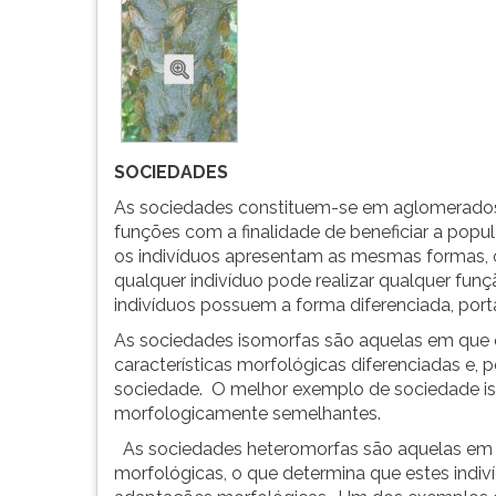
são
leitura
relações
pressione
que
TAB
ocorrem
e
entre
depois
se...
F.
Para
pausar
SOCIEDADES
a
As sociedades constituem-se em aglomerados
leitura
funções com a finalidade de beneficiar a pop
pressione
os indivíduos apresentam as mesmas formas, ou
D
qualquer indivíduo pode realizar qualquer fun
(primeira
indivíduos possuem a forma diferenciada, port
tecla
As sociedades isomorfas são aquelas em que o
à
características morfológicas diferenciadas e,
esquerda
sociedade. O melhor exemplo de sociedade is
do
morfologicamente semelhantes.
F),
para
As sociedades heteromorfas são aquelas em q
continuar
morfológicas, o que determina que estes indiv
pressione