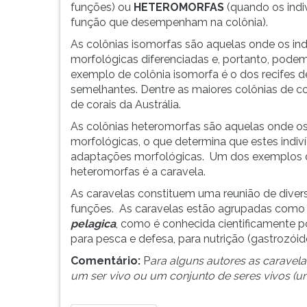
funções) ou
HETEROMORFAS
(quando os indi
função que desempenham na colônia).
As colônias isomorfas são aquelas onde os ind
morfológicas diferenciadas e, portanto, pode
exemplo de colônia isomorfa é o dos recifes d
semelhantes. Dentre as maiores colônias de cor
de corais da Austrália.
As colônias heteromorfas são aquelas onde os
morfológicas, o que determina que estes indiv
adaptações morfológicas. Um dos exemplos qu
heteromorfas é a caravela.
As caravelas constituem uma reunião de dive
funções. As caravelas estão agrupadas como
pelagica
, como é conhecida cientificamente p
para pesca e defesa, para nutrição (gastrozói
Comentário:
P
ara alguns autores as caravel
um ser vivo ou um conjunto de seres vivos (uma