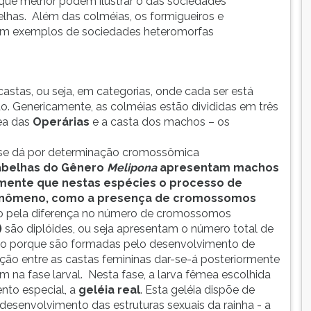
ue melhor podem ilustrar o das sociedades
lhas. Além das colméias, os formigueiros e
tuem exemplos de sociedades heteromorfas
stas, ou seja, em categorias, onde cada ser está
. Genericamente, as colméias estão divididas em três
mea das
Operárias
e a casta dos machos – os
o se dá por determinação cromossômica
abelhas do Gênero
Melipona
apresentam machos
mente que nestas espécies o processo de
fenômeno, como a presença de cromossomos
do pela diferença no número de cromossomos
)
são diplóides, ou seja apresentam o número total de
isto porque são formadas pelo desenvolvimento de
ção entre as castas femininas dar-se-á posteriormente
m na fase larval. Nesta fase, a larva fêmea escolhida
nto especial, a
geléia real
. Esta geléia dispõe de
esenvolvimento das estruturas sexuais da rainha - a