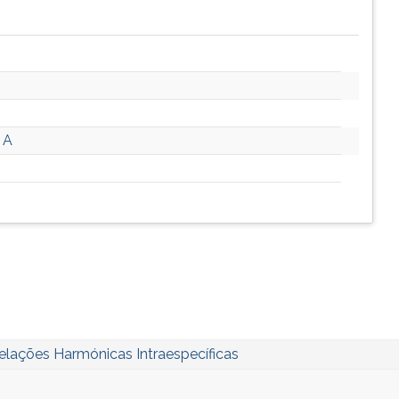
 A
elações Harmónicas Intraespecíficas