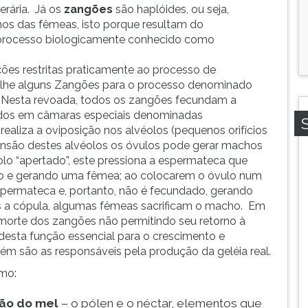
erária. Já os
zangões
são haplóides, ou seja,
s das fêmeas, isto porque resultam do
processo biologicamente conhecido como
ões restritas praticamente ao processo de
olhe alguns Zangões para o processo denominado
. Nesta revoada, todos os zangões fecundam a
dos em câmaras especiais denominadas
realiza a oviposição nos alvéolos (pequenos orifícios
são destes alvéolos os óvulos pode gerar machos
o “apertado”, este pressiona a espermateca que
lo e gerando uma fêmea; ao colocarem o óvulo num
espermateca e, portanto, não é fecundado, gerando
 a cópula, algumas fêmeas sacrificam o macho. Em
morte dos zangões não permitindo seu retorno à
esta função essencial para o crescimento e
m são as responsáveis pela produção da geléia real.
mo:
ção do mel
– o pólen e o néctar, elementos que