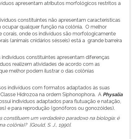
víduos apresentam atributos morfológicos restritos a
ivíduos constituintes não apresentam características
m ocupar qualquer função na colônia. O melhor
e corais, onde os indivíduos são morfologicamente
ais (animais cnidários sésseis) está a grande barreira
 indivíduos constituintes apresentam diferenças
íduos realizem atividades de acordo com as
e melhor podem ilustrar o das colônias
rsos indivíduos com formatos adaptados às suas
 Classe Hidrozoa na ordem Siphonophora. A
Physalia
ossui indivíduos adaptados para flutuação e natação,
des) e para reprodução (gonóforos ou gonozóides).
as constituem um verdadeiro paradoxo na biologia: é
 colônia)? [Gould, S. J., 1990].