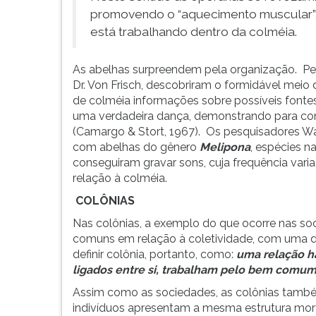
promovendo o “aquecimento muscular”,
está trabalhando dentro da colméia.
As abelhas surpreendem pela organização. Pe
Dr. Von Frisch, descobriram o formidável mei
de colméia informações sobre possíveis fonte
uma verdadeira dança, demonstrando para com
(Camargo & Stort, 1967). Os pesquisadores Wa
com abelhas do gênero
Melipona
, espécies n
conseguiram gravar sons, cuja frequência vari
relação à colméia.
COLÔNIAS
Nas colônias, a exemplo do que ocorre nas soc
comuns em relação à coletividade, com uma d
definir colônia, portanto, como:
uma relação h
ligados entre si, trabalham pelo bem comu
Assim como as sociedades, as colônias tam
indivíduos apresentam a mesma estrutura mor