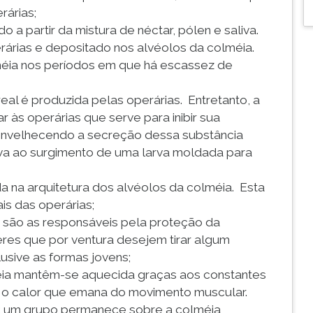
rárias;
o a partir da mistura de néctar, pólen e saliva.
rárias e depositado nos alvéolos da colméia.
méia nos períodos em que há escassez de
real é produzida pelas operárias. Entretanto, a
 às operárias que serve para inibir sua
 envelhecendo a secreção dessa substância
 leva ao surgimento de uma larva moldada para
ada na arquitetura dos alvéolos da colméia. Esta
is das operárias;
s são as responsáveis pela proteção da
res que por ventura desejem tirar algum
usive as formas jovens;
ia mantêm-se aquecida graças aos constantes
m o calor que emana do movimento muscular.
m: um grupo permanece sobre a colméia