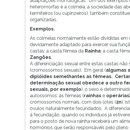
adaptações morfológicas. Um dos exemplos q
G
heteromorfas é a colméia, a sociedade das abe
(primeira
termiteiros (ou cupinzeiros), também consti
tecla
organizadas.
à
Exemplos.
direita
do
As colméias normalmente estão divididas em ca
F).
devidamente adaptado para exercer sua função
Para
castas: a casta fêmea da
Rainha
; a casta fê
ir
Zangões
.
ao
A diferenciação sexual entre estas castas nã
menu
(cromossomos sexuais). Em geral (
algumas 
principal
diplóides semelhantes as fêmeas. Certa
pressione
determinação sexual obedece a outro 
a
sexuais, por exemplo
), o sexo é determina
tecla
autossomos: as fêmeas (
rainhas
e
operárias
J
cromossomos normais, com dois lotes (
2n
), 
e
óvulos naturalmente fecundados. A diferencia
depois
à fecundação, quando os indivíduos já estivere
F.
para o posto de nova rainha receberá um alime
Pressione
hormônios que serão responsáveis pelo pleno d