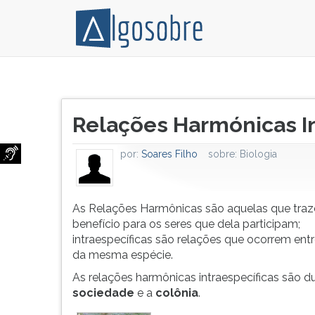
As
Pressione
Relações
TAB
Título
Harmônicas
e
Relações Harmónicas In
do
são
depois
artigo:
aquelas
F
por:
Soares Filho
sobre:
Biologia
que
para
trazem
ouvir
benefício
o
para
conteúdo
As Relações Harmônicas são aquelas que tra
os
principal
benefício para os seres que dela participam;
seres
desta
intraespecíficas são relações que ocorrem entr
que
tela.
da mesma espécie.
dela
Para
As relações harmônicas intraespecíficas são du
participam;
pular
sociedade
e a
colônia
.
intraespecíficas
essa