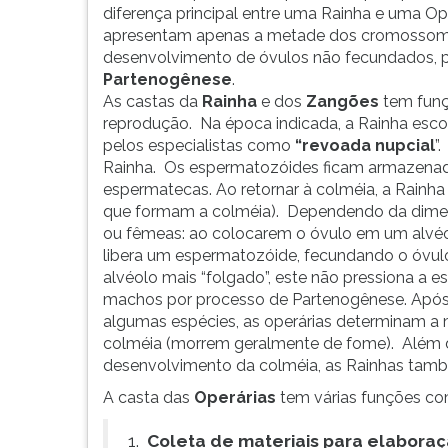
F
diferença principal entre uma Rainha e uma Op
para
apresentam apenas a metade dos cromossomo
ouvir
desenvolvimento de óvulos não fecundados, 
essa
Partenogênese
.
instrução
As castas da
Rainha
e dos
Zangões
tem funç
novamente.
reprodução. Na época indicada, a Rainha esc
pelos especialistas como
“revoada nupcial
”
Rainha. Os espermatozóides ficam armazena
espermatecas. Ao retornar à colméia, a Rainha 
que formam a colméia). Dependendo da dimen
ou fêmeas: ao colocarem o óvulo em um alvéol
libera um espermatozóide, fecundando o óvu
alvéolo mais “folgado”, este não pressiona a 
machos por processo de Partenogênese. Após
algumas espécies, as operárias determinam a 
colméia (morrem geralmente de fome). Além d
desenvolvimento da colméia, as Rainhas també
A casta das
Operárias
tem várias funções co
1.
Coleta de materiais para elabora