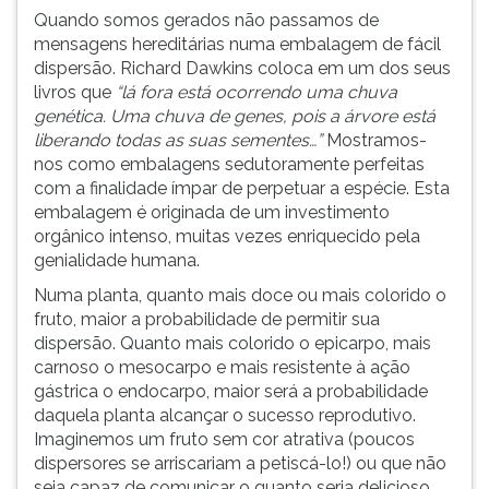
Quando somos gerados não passamos de
ouvir
mensagens hereditárias numa embalagem de fácil
essa
dispersão. Richard Dawkins coloca em um dos seus
instrução
livros que
“lá fora está ocorrendo uma chuva
novamente.
genética. Uma chuva de genes, pois a árvore está
liberando todas as suas sementes…”
Mostramos-
nos como embalagens sedutoramente perfeitas
com a finalidade ímpar de perpetuar a espécie. Esta
embalagem é originada de um investimento
orgânico intenso, muitas vezes enriquecido pela
genialidade humana.
Numa planta, quanto mais doce ou mais colorido o
fruto, maior a probabilidade de permitir sua
dispersão. Quanto mais colorido o epicarpo, mais
carnoso o mesocarpo e mais resistente à ação
gástrica o endocarpo, maior será a probabilidade
daquela planta alcançar o sucesso reprodutivo.
Imaginemos um fruto sem cor atrativa (poucos
dispersores se arriscariam a petiscá-lo!) ou que não
seja capaz de comunicar o quanto seria delicioso