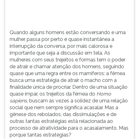
(primeira
tecla
à
direita
do
Quando alguns homens estão conversando e uma
F).
mulher passa por perto é quase instantânea a
Para
interrupção da conversa, por mais calorosa e
ir
importante que seja a discussão em tela. As
ao
mulheres com seus trejeitos e formas tem o poder
menu
de atrair e chamar atenção dos homens, seguindo
principal
quase que uma regra entre os mamíferos: a fêmea
pressione
busca uma estratégia de atrair o macho com a
a
finalidade única de procriar. Dentro de uma situação
tecla
quase ímpar, os trejeitos da fêmea do
Homo
J
sapiens
, buscam às vezes a solidez de uma relação
e
social que nem sempre significa acasalar. Mas a
depois
gênese dos rebolados, das dissimulações e de
F.
outras tantas estratégias está relacionada ao
Pressione
processo de atratividade para o acasalamento. Mas
F
porque tantas estratégias?
para