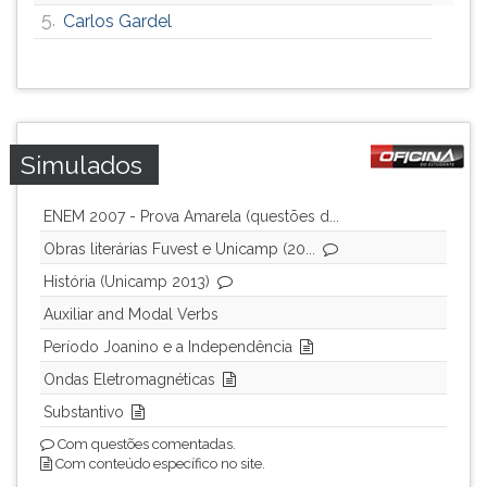
5.
Carlos Gardel
ouvir
essa
instrução
novamente.
Simulados
ENEM 2007 - Prova Amarela (questões d...
Obras literárias Fuvest e Unicamp (20...
História (Unicamp 2013)
Auxiliar and Modal Verbs
Período Joanino e a Independência
Ondas Eletromagnéticas
Substantivo
Com questões comentadas.
Com conteúdo específico no site.