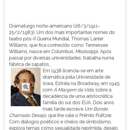
Lanier
TAB
Williams,
e
que
depois
fi...
F.
Dramaturgo norte-americano (26/3/1911-
Para
25/2/1983). Um dos mais importantes nomes do
pausar
teatro pós-II Guerra Mundial. Thomas Lanier
a
Williams, que fica conhecido como Tennessee
leitura
Williams, nasce em Columbus, Mississippi. Após
pressione
passar por diversas universidades, trabalha numa
D
fábrica de sapatos.
(primeira
Em 1938 licencia-se em arte
tecla
dramática pela Universidade de
à
Iowa. Estréia na Broadway, em 1945,
esquerda
com
À Margem da Vida
, sobre a
do
decadência de uma aristocrática
F),
família do sul dos EUA. Dois anos
para
mais tarde escreve
Um Bonde
continuar
Chamado Desejo
, que lhe vale o Prêmio Pulitzer.
pressione
Com diálogos poéticos e cheios de simbolismo,
G
explora temas como sexualidade reprimida, desejo,