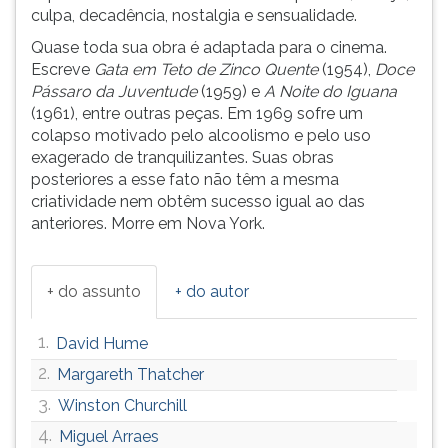
(primeira
culpa, decadência, nostalgia e sensualidade.
tecla
Quase toda sua obra é adaptada para o cinema.
à
Escreve
Gata em Teto de Zinco Quente
(1954),
Doce
direita
Pássaro da Juventude
(1959) e
A Noite do Iguana
do
(1961), entre outras peças. Em 1969 sofre um
F).
colapso motivado pelo alcoolismo e pelo uso
Para
exagerado de tranquilizantes. Suas obras
ir
posteriores a esse fato não têm a mesma
ao
criatividade nem obtêm sucesso igual ao das
menu
anteriores. Morre em Nova York.
principal
pressione
a
+ do assunto
+ do autor
tecla
J
e
1.
David Hume
depois
2.
Margareth Thatcher
F.
3.
Pressione
Winston Churchill
F
4.
Miguel Arraes
para