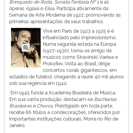
Brinquedo de Roda, Sonata Fantasia Nº 1
e as
ouvir
óperas
Aglaia
e
Elisa
. Participa ativamente da
essa
Semana de Arte Moderna de 1922, promovendo as
instrução
primeiras apresentações de seus trabalhos.
novamente.
Vive em Paris de 1923 a 1925 e é
influenciado pelo impressionismo.
Numa segunda estada na Europa
(1927-1930), torna-se amigo de
músicos como Stravinski, Varèse e
Prokofiev. Volta ao Brasil, dirige
concertos corais gigantescos, em
estádios de futebol, chegando a reunir 40 mil alunos
sob sua regência em 1942.
Em 1945 funda a Academia Brasileira de Música.
Em sua vasta produção, destacam-se
Bachianas
Brasileiras
e
Choros
. Prestigiado em toda parte,
recebe 66 títulos e condecorações, oferecidos por
importantes instituições culturais. Morre no Rio de
Janeiro.