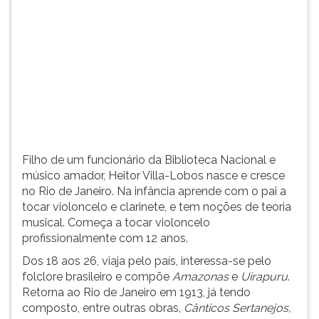
(primeira
tecla
à
direita
do
F).
Para
ir
ao
menu
Filho de um funcionário da Biblioteca Nacional e
principal
músico amador, Heitor Villa-Lobos nasce e cresce
pressione
no Rio de Janeiro. Na infância aprende com o pai a
a
tocar violoncelo e clarinete, e tem noções de teoria
tecla
musical. Começa a tocar violoncelo
J
profissionalmente com 12 anos.
e
depois
Dos 18 aos 26, viaja pelo país, interessa-se pelo
F.
folclore brasileiro e compõe
Amazonas
e
Uirapuru
.
Pressione
Retorna ao Rio de Janeiro em 1913, já tendo
F
composto, entre outras obras,
Cânticos Sertanejos,
para