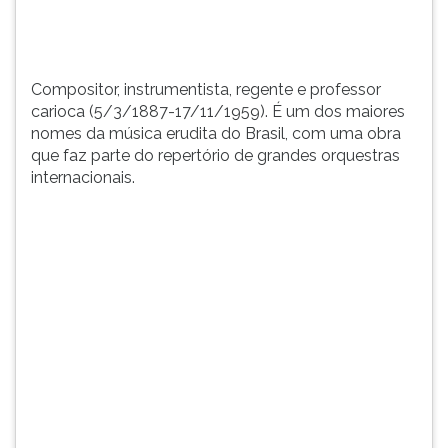
Brasil,
TAB
com
e
u...
depois
F.
Compositor, instrumentista, regente e professor
Para
carioca (5/3/1887-17/11/1959). É um dos maiores
pausar
nomes da música erudita do Brasil, com uma obra
a
que faz parte do repertório de grandes orquestras
leitura
internacionais.
pressione
D
(primeira
tecla
à
esquerda
do
F),
para
continuar
pressione
G