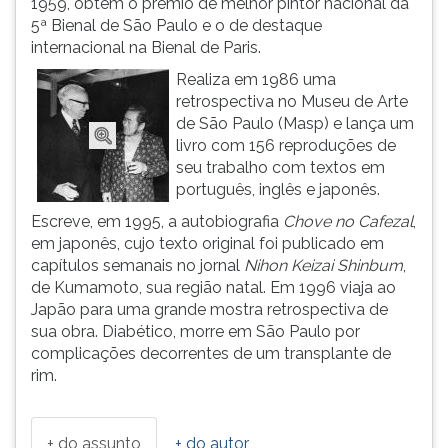
1959, obtém o prêmio de melhor pintor nacional da
(primeira
5ª Bienal de São Paulo e o de destaque
tecla
internacional na Bienal de Paris.
à
direita
Realiza em 1986 uma
do
retrospectiva no Museu de Arte
F).
de São Paulo (Masp) e lança um
Para
livro com 156 reproduções de
ir
seu trabalho com textos em
ao
português, inglês e japonês.
menu
Escreve, em 1995, a autobiografia
Chove no Cafezal
,
principal
em japonês, cujo texto original foi publicado em
pressione
capítulos semanais no jornal
Nihon Keizai Shinbum
,
a
de Kumamoto, sua região natal. Em 1996 viaja ao
tecla
Japão para uma grande mostra retrospectiva de
J
sua obra. Diabético, morre em São Paulo por
e
complicações decorrentes de um transplante de
depois
rim.
F.
Pressione
F
+ do assunto
+ do autor
para