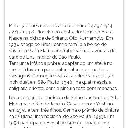
Kumamoto.
TAB
E...
e
depois
F.
Pintor japonês naturalizado brasileiro (14/9/1924-
Para
22/9/1997). Pioneiro do abstracionismo no Brasil.
pausar
Nasce na cidade de Shiranu, Oto, Kumamoto. Em
a
1934 chega ao Brasil com a família a bordo do
leitura
navio La Plata Maru para trabalhar nas lavouras de
pressione
café de Lins, interior de São Paulo.
D
Tem uma infância pobre, adaptando um ateliê no
(primeira
meio da lavoura para pintar naturezas-mortas e
tecla
paisagens. Consegue realizar a primeira exposição
à
individual em São Paulo (1948), na qual mescla a
esquerda
caligrafia oriental com a pintura feita com manchas.
do
No ano seguinte participa do Salão Nacional de Arte
F),
Moderna no Rio de Janeiro. Casa-se com Yoshino
para
em 1951 e tem três filhos. Ganha o prêmio de pintura
continuar
na 2ª Bienal Internacional de São Paulo (1953). Em
pressione
1956 participa da Bienal de Arte do Japão e, em
G