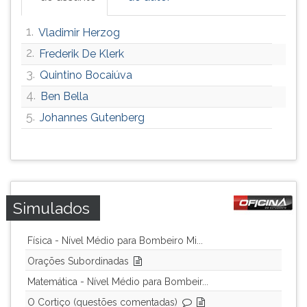
ouvir
essa
1.
Vladimir Herzog
instrução
2.
Frederik De Klerk
novamente.
3.
Quintino Bocaiúva
4.
Ben Bella
5.
Johannes Gutenberg
Simulados
Física - Nível Médio para Bombeiro Mi...
Orações Subordinadas
Matemática - Nível Médio para Bombeir...
O Cortiço (questões comentadas)