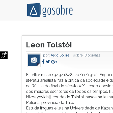
Escritor
Pressione
russo
TAB
Título
(9/9/1828-
e
Leon Tolstói
do
20/11/1910).
depois
artigo:
Expoente
F
por:
Algo Sobre
sobre:
Biografias
da
para
literaturarealista,
ouvir
faz
o
a
conteúdo
Escritor russo (9/9/1828-20/11/1910). Expoe
crítica
principal
literaturarealista, faz a crítica da sociedade e 
da
desta
na Rússia do final do século XIX, sendo consi
sociedade
tela.
dos maiores escritores de todos os tempos. [[
e
Para
Nikoayevich]], conde de Tolstoi, nasce na Iasna
da
pular
Poliana, província de Tula.
moral
essa
Estuda línguas e leis na Universidade de Kazan