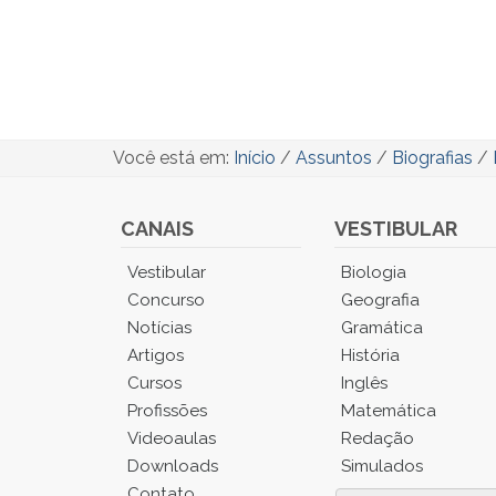
Você está em:
Início
/
Assuntos
/
Biografias
/
CANAIS
VESTIBULAR
Você
Vestibular
Biologia
está
Concurso
Geografia
no
Notícias
Gramática
Menu
Artigos
História
Principal.
Cursos
Inglês
Pressione
TAB
Profissões
Matemática
e
Videoaulas
Redação
depois
Downloads
Simulados
F
Contato