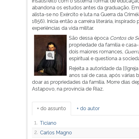
na
leitura
insatisfeito com o sistema formal de educação
Rússia
pressione
abandona os estudos antes da graduação. Em
do
TAB
alista-se no Exército e luta na Guerra da Crimé
final
e
1856). Inicia então a carreira literária, inspirado 
do
depois
experiências da vida militar.
s&eacu...
F.
São dessa época
Contos de S
Para
propriedade da família e casa
pausar
dois maiores romances,
Guerr
a
espiritual e questiona a socie
leitura
Rejeita a autoridade da [[Igr
pressione
anos sai de casa, após várias 
D
doar as propriedades da família. Morre dias de
(primeira
Astapovo, na província de Riaz.
tecla
à
esquerda
+ do assunto
+ do autor
do
F),
1.
Ticiano
para
continuar
2.
Carlos Magno
pressione