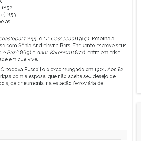
,
 1852
ia (1853-
pelas
ebastopol
(1855) e
Os Cossacos
(1963). Retorna à
-se com Sônia Andreievna Bers. Enquanto escreve seus
a e Paz
(1869) e
Anna Karenina
(1877), entra em crise
dade em que vive.
eja Ortodoxa Russa]] e é excomungado em 1901. Aos 82
brigas com a esposa, que não aceita seu desejo de
pois, de pneumonia, na estação ferroviária de