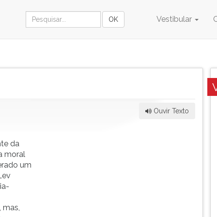
Vestibular
Ouvir Texto
nte da
da moral
derado um
Lev
ia-
, mas,