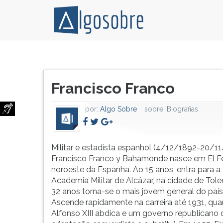
Militar
Pressione
e
TAB
Título
estadista
e
Francisco Franco
do
espanhol
depois
artigo:
(4/12/1892-
F
por:
Algo Sobre
sobre:
Biografias
20/11/1975).
para
Francisco
ouvir
Franco
o
y
conteúdo
Militar e estadista espanhol (4/12/1892-20/11
Bahamonde
principal
Francisco Franco y Bahamonde nasce em El Fe
nasce
desta
noroeste da Espanha. Ao 15 anos, entra para a
em
tela.
Academia Militar de Alcázar, na cidade de Tole
El
Para
32 anos torna-se o mais jovem general do país
Ferrol,
pular
Ascende rapidamente na carreira até 1931, qua
noroeste
essa
Alfonso XIII abdica e um governo republicano 