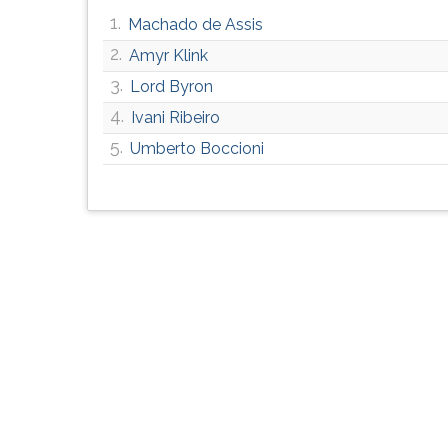
G
1.
Machado de Assis
(primeira
2.
Amyr Klink
tecla
à
3.
Lord Byron
direita
4.
Ivani Ribeiro
do
5.
F).
Umberto Boccioni
Para
ir
ao
menu
principal
pressione
a
tecla
J
e
depois
F.
Pressione