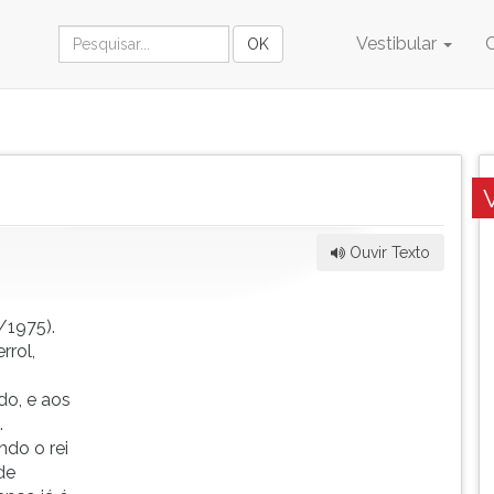
Vestibular
Ouvir Texto
/1975).
rrol,
do, e aos
.
ndo o rei
de