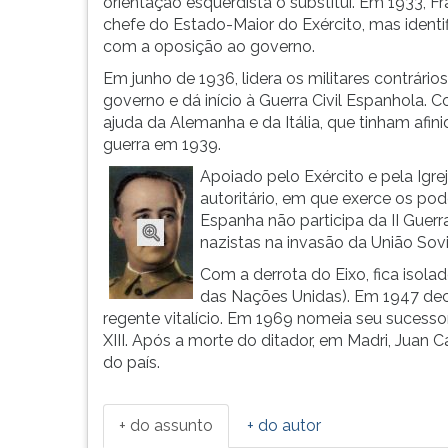
da
leitura
orientação esquerdista o substitui. Em 1933, Fr
Espanha.
pressione
chefe do Estado-Maior do Exército, mas identi
Ao
TAB
com a oposição ao governo.
15
e
Em junho de 1936, lidera os militares contrário
anos,
depois
governo e dá início à Guerra Civil Espanhola. 
entra
F.
ajuda da Alemanha e da Itália, que tinham afin
para
Para
guerra em 1939.
a
pausar
Apoiado pelo Exército e pela Igrej
A...
a
autoritário, em que exerce os pode
leitura
Espanha não participa da II Guer
pressione
nazistas na invasão da União Sovi
D
(primeira
Com a derrota do Eixo, fica isol
tecla
das Nações Unidas). Em 1947 de
à
regente vitalício. Em 1969 nomeia seu sucessor 
esquerda
XIII. Após a morte do ditador, em Madri, Juan
do
do país.
F),
para
continuar
+ do assunto
+ do autor
pressione