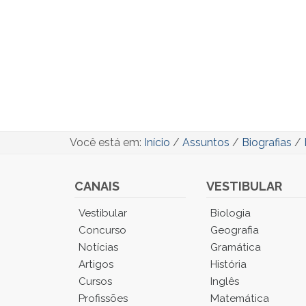
Você está em:
Início
/
Assuntos
/
Biografias
/
CANAIS
VESTIBULAR
Você
Vestibular
Biologia
está
Concurso
Geografia
no
Notícias
Gramática
Menu
Artigos
História
Principal.
Cursos
Inglês
Pressione
TAB
Profissões
Matemática