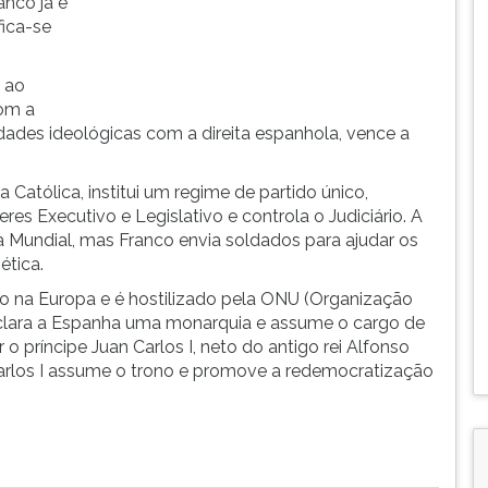
anco já é
fica-se
s ao
Com a
idades ideológicas com a direita espanhola, vence a
a Católica, institui um regime de partido único,
res Executivo e Legislativo e controla o Judiciário. A
ra Mundial, mas Franco envia soldados para ajudar os
ética.
ado na Europa e é hostilizado pela ONU (Organização
clara a Espanha uma monarquia e assume o cargo de
o príncipe Juan Carlos I, neto do antigo rei Alfonso
 Carlos I assume o trono e promove a redemocratização