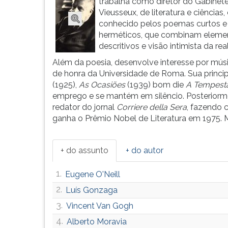
em
leitura
trabalha como diretor do Gabinet
Gênova,
pressione
Vieusseux, de literatura e ciências,
interromp...
TAB
conhecido pelos poemas curtos e
e
herméticos, que combinam eleme
depois
descritivos e visão intimista da rea
F.
Além da poesia, desenvolve interesse por músi
Para
de honra da Universidade de Roma. Sua princip
pausar
(1925),
As Ocasiões
(1939) bom die
A Tempest
a
emprego e se mantém em silêncio. Posteriorm
leitura
redator do jornal
Corriere della Sera
, fazendo c
pressione
ganha o Prêmio Nobel de Literatura em 1975. 
D
(primeira
tecla
+ do assunto
+ do autor
à
esquerda
1.
Eugene O'Neill
do
2.
Luís Gonzaga
F),
para
3.
Vincent Van Gogh
continuar
4.
Alberto Moravia
pressione