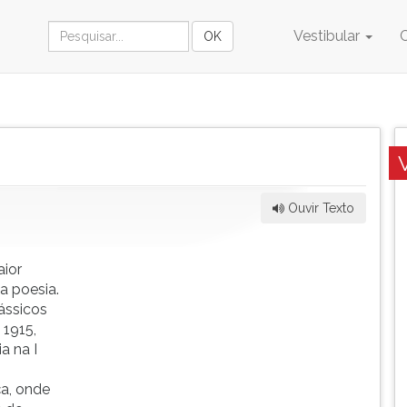
Vestibular
Ouvir Texto
aior
a poesia.
ássicos
 1915,
a na I
ça, onde