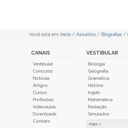
Você está em:
Início
/
Assuntos
/
Biografias
/
CANAIS
VESTIBULAR
Você
Vestibular
Biologia
está
Concurso
Geografia
no
Notícias
Gramática
Menu
Artigos
História
Principal.
Cursos
Inglês
Pressione
TAB
Profissões
Matemática
e
Videoaulas
Redação
depois
Downloads
Simulados
F
Contato
para
mais »
Fim