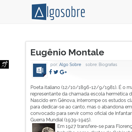
Poeta
Pressione
italiano
TAB
Título
(12/10/1896-
e
Eugênio Montale
do
12/9/1981).
depois
artigo:
É
F
por:
Algo Sobre
sobre:
Biografias
o
para
maior
ouvir
representante
o
da
conteúdo
Poeta italiano (12/10/1896-12/9/1981). É o m
chamada
principal
representante da chamada escola hermética d
escola
desta
Nascido em Gênova, interrompe os estudos cl
hermética
tela.
para dedicar-se ao canto, mas o abandona em
da
Para
convocado para servir como oficial de Infantari
poesia.
pular
Guerra Mundial (1939-1945).
Nascido
essa
Em 1927 transfere-se para Floren