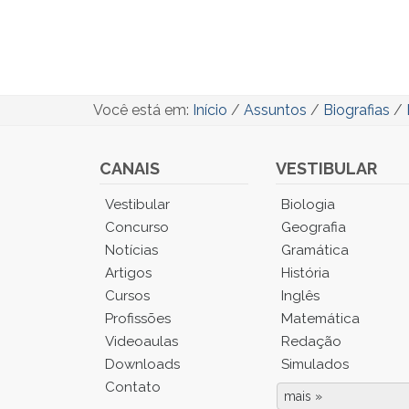
Você está em:
Início
/
Assuntos
/
Biografias
/
CANAIS
VESTIBULAR
Você
Vestibular
Biologia
está
Concurso
Geografia
no
Notícias
Gramática
Menu
Artigos
História
Principal.
Cursos
Inglês
Pressione
TAB
Profissões
Matemática
e
Videoaulas
Redação
depois
Downloads
Simulados
F
Contato
para
mais »
Fim