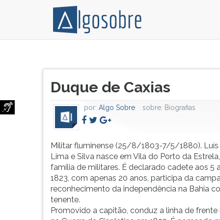
Militar
Pressione
fluminense
TAB
Título
(25/8/1803-
e
Duque de Caxias
do
7/5/1880).
depois
artigo:
Luís
F
por:
Algo Sobre
sobre:
Biografias
Alves
para
de
ouvir
Lima
o
e
conteúdo
Militar fluminense (25/8/1803-7/5/1880). Luís
Silva
principal
Lima e Silva nasce em Vila do Porto da Estrel
nasce
desta
família de militares. É declarado cadete aos 5
em
tela.
1823, com apenas 20 anos, participa da camp
Vila
Para
reconhecimento da independência na Bahia 
do
pular
tenente.
Porto
essa
Promovido a capitão, conduz a linha de frente b