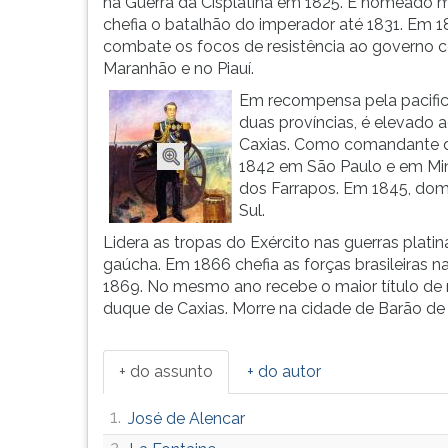
da
leitura
na Guerra da Cisplatina em 1825. É nomeado m
Estrela,
pressione
chefia o batalhão do imperador até 1831. Em 
em
TAB
combate os focos de resistência ao governo c
uma
e
Maranhão e no Piauí.
família
depois
Em recompensa pela pacifi
de
F.
duas províncias, é elevado a
militares.
Para
Caxias. Como comandante da
&Eac...
pausar
1842 em São Paulo e em Mina
a
dos Farrapos. Em 1845, dom 
leitura
Sul.
pressione
Lidera as tropas do Exército nas guerras platin
D
gaúcha. Em 1866 chefia as forças brasileiras
(primeira
1869. No mesmo ano recebe o maior título de 
tecla
duque de Caxias. Morre na cidade de Barão de 
à
esquerda
do
+ do assunto
+ do autor
F),
para
1.
José de Alencar
continuar
pressione
2.