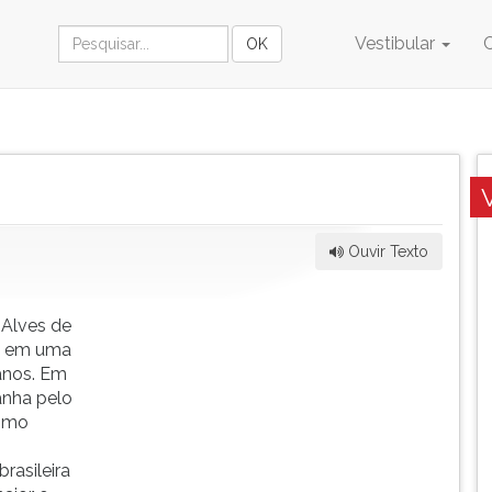
Vestibular
Ouvir Texto
 Alves de
a, em uma
 anos. Em
anha pelo
como
rasileira