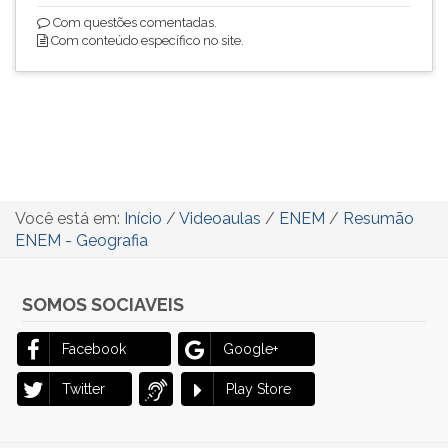
Com questões comentadas.
Com conteúdo específico no site.
Você está em:
Início
/
Videoaulas
/
ENEM
/
Resumão
ENEM - Geografia
SOMOS SOCIAVEIS
Facebook
Google+
Twitter
Play Store