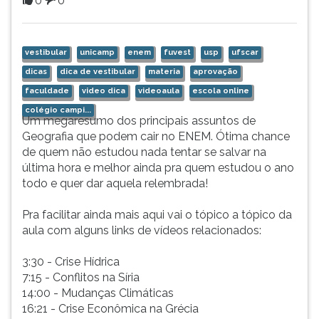
0
0
(primeira
tecla
à
direita
vestibular
unicamp
enem
fuvest
usp
ufscar
do
dicas
dica de vestibular
materia
aprovação
F).
faculdade
video dica
videoaula
escola online
Para
colégio campi...
ir
Um megaresumo dos principais assuntos de
ao
Geografia que podem cair no ENEM. Ótima chance
menu
de quem não estudou nada tentar se salvar na
principal
última hora e melhor ainda pra quem estudou o ano
pressione
todo e quer dar aquela relembrada!
a
tecla
Pra facilitar ainda mais aqui vai o tópico a tópico da
J
aula com alguns links de vídeos relacionados:
e
depois
3:30 - Crise Hídrica
F.
7:15 - Conflitos na Síria
Pressione
14:00 - Mudanças Climáticas
F
16:21 - Crise Econômica na Grécia
para