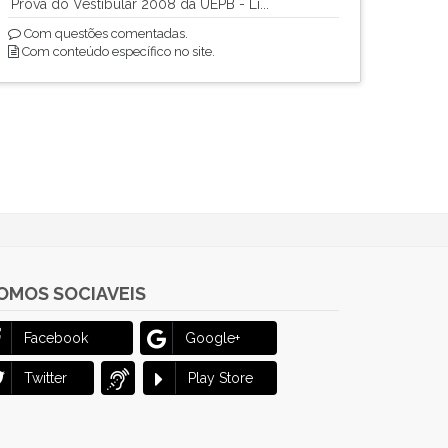
Prova do Vestibular 2008 da UEPB - Lí...
Com questões comentadas.
Com conteúdo específico no site.
OMOS SOCIAVEIS
Facebook
Google+
Twitter
Play Store