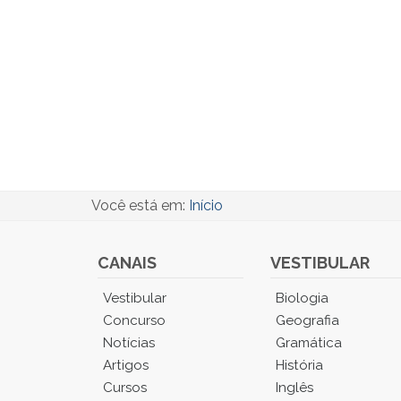
Você está em:
Início
CANAIS
VESTIBULAR
Você
Vestibular
Biologia
está
Concurso
Geografia
no
Notícias
Gramática
Menu
Artigos
História
Principal.
Cursos
Inglês
Pressione