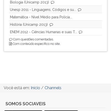
Biologia (Unicamp 2013)
ouvir
Unesp 2011 - Linguagens, Códigos e su...
essa
instrução
Matemática - Nível Médio para Polícia...
novamente.
História (Unicamp 2013)
ENEM 2012 - Ciências Humanas e suas T...
Com questões comentadas.
Com conteúdo específico no site.
Você está em:
Início
/
Channels
SOMOS SOCIAVEIS