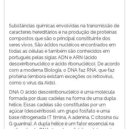
principal
TAB
constituint...
e
depois
F.
Substâncias químicas envolvidas na transmissão de
Para
caracteres hereditários e na produção de proteínas
pausar
compostos que são o principal constituinte dos
a
seres vivos. São ácidos nucléicos encontrados em
leitura
todas as células e também são conhecidos em
pressione
português pelas siglas ADN e ARN (ácido
D
desoxirribonucléico e ácido ribonucléico). De acordo
(primeira
com a moderna Biologia, o DNA faz RNA, que faz
tecla
proteína (embora existam exceções os retrovírus,
à
como o vírus da Aids).
esquerda
DNA O ácido desoxirribonucléico é uma molécula
do
formada por duas cadeias na forma de uma dupla
F),
hélice. Essas cadeias são constituídas por um
para
açúcar (desoxirribose), um grupo fosfato e uma
continuar
base nitrogenada (T timina, A adenina, C citosina ou
pressione
G guanina). A dupla hélice é um fator essencial na
G