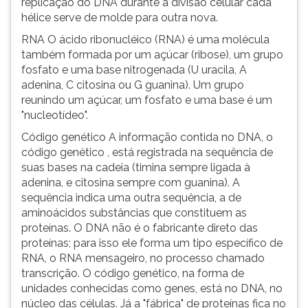
replicação do DNA durante a divisão celular cada
(primeira
hélice serve de molde para outra nova.
tecla
à
RNA O ácido ribonucléico (RNA) é uma molécula
direita
também formada por um açúcar (ribose), um grupo
do
fosfato e uma base nitrogenada (U uracila, A
F).
adenina, C citosina ou G guanina). Um grupo
Para
reunindo um açúcar, um fosfato e uma base é um
ir
"nucleotídeo".
ao
Código genético A informação contida no DNA, o
menu
código genético , está registrada na sequência de
principal
suas bases na cadeia (timina sempre ligada à
pressione
adenina, e citosina sempre com guanina). A
a
sequência indica uma outra sequência, a de
tecla
aminoácidos substâncias que constituem as
J
proteínas. O DNA não é o fabricante direto das
e
proteínas; para isso ele forma um tipo específico de
depois
RNA, o RNA mensageiro, no processo chamado
F.
transcrição. O código genético, na forma de
Pressione
unidades conhecidas como genes, está no DNA, no
F
núcleo das células. Já a "fábrica" de proteínas fica no
para