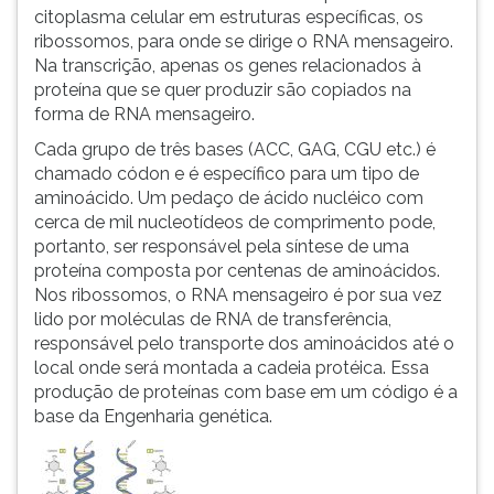
citoplasma celular em estruturas específicas, os
ouvir
ribossomos, para onde se dirige o RNA mensageiro.
essa
Na transcrição, apenas os genes relacionados à
instrução
proteína que se quer produzir são copiados na
novamente.
forma de RNA mensageiro.
Cada grupo de três bases (ACC, GAG, CGU etc.) é
chamado códon e é específico para um tipo de
aminoácido. Um pedaço de ácido nucléico com
cerca de mil nucleotídeos de comprimento pode,
portanto, ser responsável pela síntese de uma
proteína composta por centenas de aminoácidos.
Nos ribossomos, o RNA mensageiro é por sua vez
lido por moléculas de RNA de transferência,
responsável pelo transporte dos aminoácidos até o
local onde será montada a cadeia protéica. Essa
produção de proteínas com base em um código é a
base da Engenharia genética.