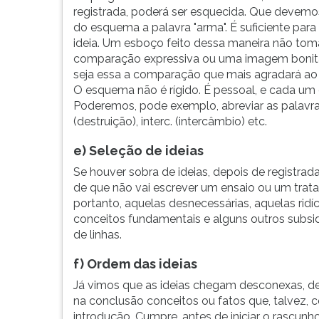
F
registrada, poderá ser esquecida. Que devem
para
do esquema a palavra "arma". É suficiente par
ouvir
ideia. Um esboço feito dessa maneira não to
essa
comparação expressiva ou uma imagem bonita,
instrução
seja essa a comparação que mais agradará ao
novamente.
O esquema não é rígido. É pessoal, e cada um
Poderemos, pode exemplo, abreviar as palavras
(destruição), interc. (intercâmbio) etc.
e) Seleção de ideias
Se houver sobra de ideias, depois de registrad
de que não vai escrever um ensaio ou um tratad
portanto, aquelas desnecessárias, aquelas ridí
conceitos fundamentais e alguns outros subsidiá
de linhas.
f) Ordem das ideias
Já vimos que as ideias chegam desconexas, de
na conclusão conceitos ou fatos que, talvez
introdução. Cumpre, antes de iniciar o rascun