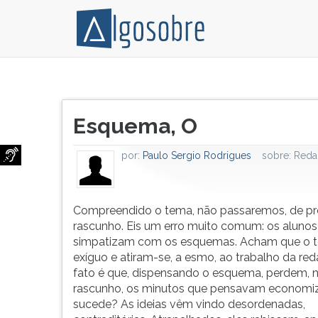
Compreendido
Pressione
o
TAB
Título
tema,
e
Esquema, O
do
não
depois
artigo:
passaremos,
F
por:
Paulo Sergio Rodrigues
sobre:
Reda
de
para
pronto,
ouvir
ao
o
rascunho.
conteúdo
Compreendido o tema, não passaremos, de pr
Eis
principal
rascunho. Eis um erro muito comum: os alunos
um
desta
simpatizam com os esquemas. Acham que o 
erro
tela.
exíguo e atiram-se, a esmo, ao trabalho da re
muito
Para
fato é que, dispensando o esquema, perdem, 
comum:
pular
rascunho, os minutos que pensavam economiz
os
essa
sucede? As ideias vêm vindo desordenadas,