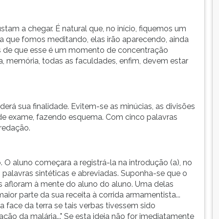
stam a chegar. É natural que, no início, fiquemos um
da que fomos meditando, elas irão aparecendo, ainda
 de que esse é um momento de concentração
cia, memória, todas as faculdades, enfim, devem estar
erá sua finalidade. Evitem-se as minúcias, as divisões
 de exame, fazendo esquema. Com cinco palavras
 redação.
. O aluno começara a registrá-la na introdução (a), no
 palavras sintéticas e abreviadas. Suponha-se que o
eias afloram à mente do aluno do aluno. Uma delas
aior parte da sua receita à corrida armamentista...
 face da terra se tais verbas tivessem sido
ão da malária..." Se esta ideia não for imediatamente