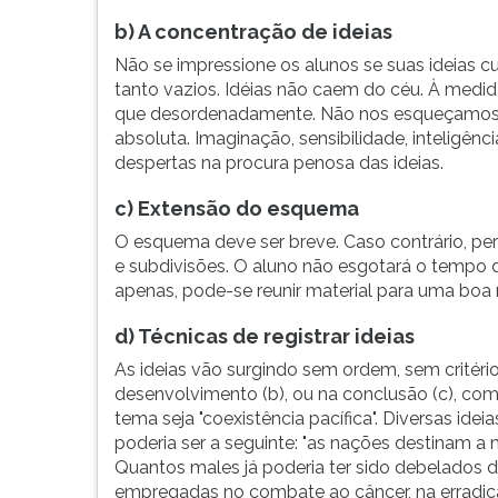
G
b) A concentração de ideias
(primeira
Não se impressione os alunos se suas ideias cu
tecla
tanto vazios. Idéias não caem do céu. À medi
à
que desordenadamente. Não nos esqueçamos
direita
absoluta. Imaginação, sensibilidade, inteligên
do
despertas na procura penosa das ideias.
F).
Para
c) Extensão do esquema
ir
ao
O esquema deve ser breve. Caso contrário, perd
menu
e subdivisões. O aluno não esgotará o tempo
principal
apenas, pode-se reunir material para uma boa
pressione
a
d) Técnicas de registrar ideias
tecla
As ideias vão surgindo sem ordem, sem critério
J
desenvolvimento (b), ou na conclusão (c), com
e
tema seja "coexistência pacífica". Diversas id
depois
poderia ser a seguinte: "as nações destinam a m
F.
Quantos males já poderia ter sido debelados da
Pressione
empregadas no combate ao câncer, na erradicaç