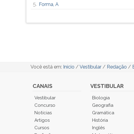
5.
Forma, A
Você está em:
Início
/
Vestibular
/
Redação
/
CANAIS
VESTIBULAR
Você
Vestibular
Biologia
está
Concurso
Geografia
no
Notícias
Gramática
Menu
Artigos
História
Principal.
Cursos
Inglês
Pressione