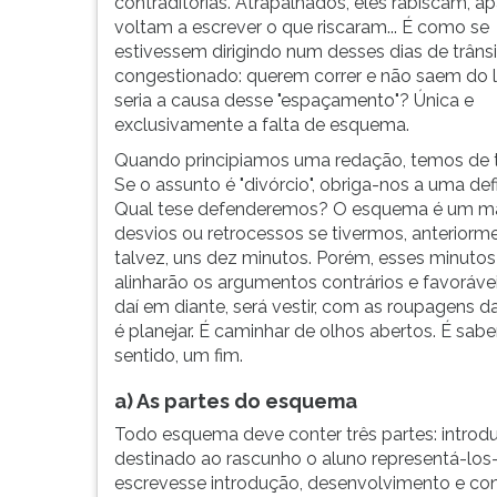
alunos
leitura
contraditórias. Atrapalhados, eles rabiscam, a
não
pressione
voltam a escrever o que riscaram... É como se
simpatizam
TAB
estivessem dirigindo num desses dias de trâns
com
e
congestionado: querem correr e não saem do l
os
depois
seria a causa desse "espaçamento"? Única e
esquemas.
F.
exclusivamente a falta de esquema.
Acham
Para
Quando principiamos uma redação, temos de tr
que
pausar
Se o assunto é "divórcio", obriga-nos a uma def
o
a
Qual tese defenderemos? O esquema é um map
tempo
leitura
desvios ou retrocessos se tivermos, anteriorme
é...
pressione
talvez, uns dez minutos. Porém, esses minutos 
D
alinharão os argumentos contrários e favorávei
(primeira
daí em diante, será vestir, com as roupagens d
tecla
é planejar. É caminhar de olhos abertos. É sabe
à
sentido, um fim.
esquerda
do
a) As partes do esquema
F),
Todo esquema deve conter três partes: introd
para
destinado ao rascunho o aluno representá-los-
continuar
escrevesse introdução, desenvolvimento e con
pressione