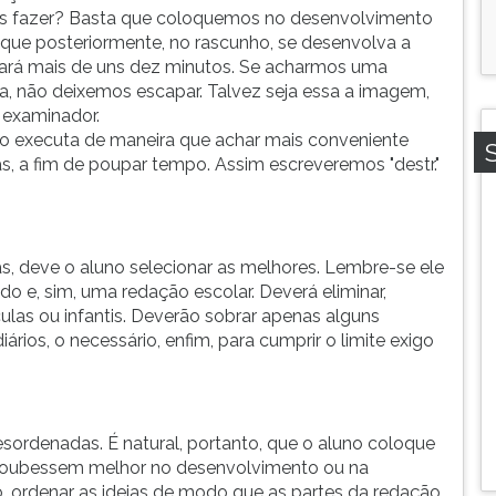
os fazer? Basta que coloquemos no desenvolvimento
a que posteriormente, no rascunho, se desenvolva a
mará mais de uns dez minutos. Se acharmos uma
 não deixemos escapar. Talvez seja essa a imagem,
 examinador.
 o executa de maneira que achar mais conveniente
, a fim de poupar tempo. Assim escreveremos "destr."
as, deve o aluno selecionar as melhores. Lembre-se ele
o e, sim, uma redação escolar. Deverá eliminar,
culas ou infantis. Deverão sobrar apenas alguns
rios, o necessário, enfim, para cumprir o limite exigo
sordenadas. É natural, portanto, que o aluno coloque
, coubessem melhor no desenvolvimento ou na
ho, ordenar as ideias de modo que as partes da redação