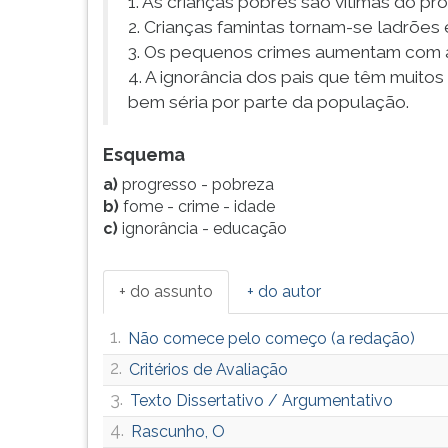
1. As crianças pobres são vítimas do pr
2. Crianças famintas tornam-se ladrões 
3. Os pequenos crimes aumentam com a
4. A ignorância dos pais que têm muito
bem séria por parte da população.
Esquema
a)
progresso - pobreza
b)
fome - crime - idade
c)
ignorância - educação
+ do assunto
+ do autor
1.
Não comece pelo começo (a redação)
2.
Critérios de Avaliação
3.
Texto Dissertativo / Argumentativo
4.
Rascunho, O