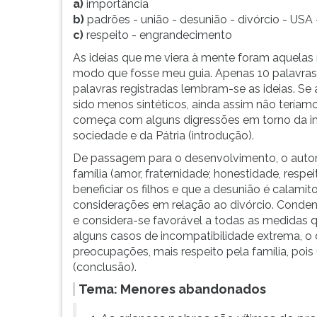
a)
importância
b)
padrões - união - desunião - divórcio - USA
c)
respeito - engrandecimento
As ideias que me viera à mente foram aquelas
modo que fosse meu guia. Apenas 10 palavras 
palavras registradas lembram-se as ideias. Se 
sido menos sintéticos, ainda assim não teríam
começa com alguns digressões em torno da im
sociedade e da Pátria (introdução).
De passagem para o desenvolvimento, o autor
família (amor, fraternidade; honestidade, respe
beneficiar os filhos e que a desunião é calami
considerações em relação ao divórcio. Condena 
e considera-se favorável a todas as medidas q
alguns casos de incompatibilidade extrema, o 
preocupações, mais respeito pela família, pois
(conclusão).
Tema: Menores abandonados