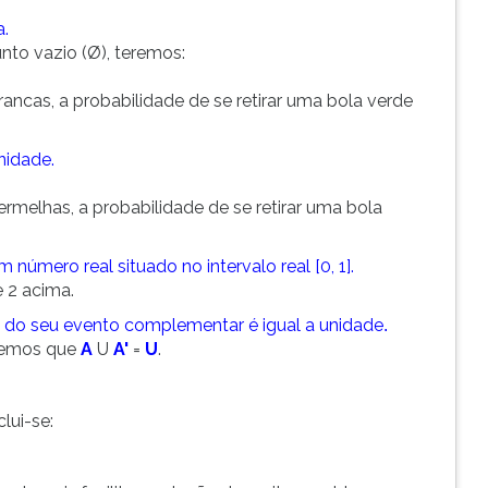
a.
nto vazio (Ø), teremos:
ancas, a probabilidade de se retirar uma bola verde
nidade.
rmelhas, a probabilidade de se retirar uma bola
número real situado no intervalo real [0, 1].
e 2 acima.
 do seu evento complementar é igual a unidade
.
bemos que
A
U
A'
=
U
.
lui-se: