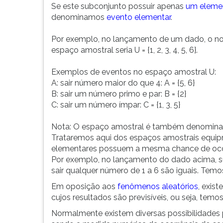
de
leitura
Se este subconjunto possuir apenas
um eleme
resultados
pressione
denominamos
evento elementar
.
possíveis
TAB
denomi...
e
Por exemplo, no lançamento de um dado, o n
depois
espaço amostral seria U = {1, 2, 3, 4, 5, 6}.
F.
Para
Exemplos de eventos no espaço amostral U:
pausar
A: sair número maior do que 4: A = {5, 6}
a
B: sair um número primo e par: B = {2}
leitura
C: sair um número ímpar: C = {1, 3, 5}
pressione
D
Nota: O espaço amostral é também denomina
(primeira
Trataremos aqui dos espaços amostrais equipr
tecla
elementares possuem a mesma chance de oc
à
Por exemplo, no lançamento do dado acima, s
esquerda
sair qualquer número de 1 a 6 são iguais. Tem
do
Em oposição aos
fenômenos aleatórios
, exis
F),
cujos resultados são previsíveis, ou seja, tem
para
continuar
Normalmente existem diversas possibilidades 
pressione