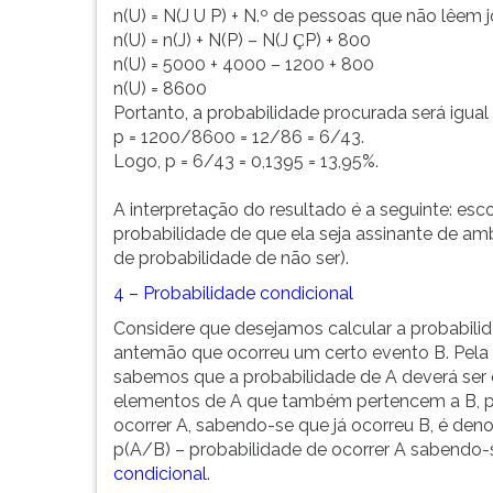
n(U) = N(J U P) + N.º de pessoas que não lêem j
n(U) = n(J) + N(P) – N(J
P) + 800
Ç
n(U) = 5000 + 4000 – 1200 + 800
n(U) = 8600
Portanto, a probabilidade procurada será igual
p = 1200/8600 = 12/86 = 6/43.
Logo, p = 6/43 = 0,1395 = 13,95%.
A interpretação do resultado é a seguinte: e
probabilidade de que ela seja assinante de a
de probabilidade de não ser).
4 – Probabilidade condicional
Considere que desejamos calcular a probabili
antemão que ocorreu um certo evento B. Pela d
sabemos que a probabilidade de A deverá ser 
elementos de A que também pertencem a B, pe
ocorrer A, sabendo-se que já ocorreu B, é den
p(A/B) – probabilidade de ocorrer A sabendo-s
condicional
.