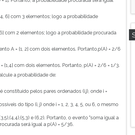
n(A) = 1]. Portanto, a probabilidade procurada será igual
, 4, 6} com 3 elementos; logo a probabilidade
3, 6} com 2 elementos; logo a probabilidade procurada
nto A = {1, 2} com dois elementos. Portanto,p(A) = 2/6
= {1,4} com dois elementos. Portanto, p(A) = 2/6 = 1/3.
lcule a probabilidade de:
constituído pelos pares ordenados (i,j), onde i =
eis do tipo (i, j) onde i = 1, 2, 3, 4, 5, ou 6, o mesmo
,5),(4,4),(5,3) e (6,2). Portanto, o evento "soma igual a
rocurada será igual a p(A) = 5/36.