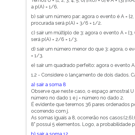
Temos U = {1, 2, 3, 4, 5, 6} [n(U) = 6] e A = {3} [
F
a p(A) = 1/6.
para
ouvir
b) sair um número par: agora o evento é A = {2
essa
procurada será p(A) = 3/6 = 1/2.
instrução
c) sair um múltiplo de 3: agora o evento A = {
novamente.
será p(A) = 2/6 = 1/3.
d) sair um número menor do que 3: agora, o eve
= 1/3.
e) sair um quadrado perfeito: agora o evento A 
1.2 - Considere o lançamento de dois dados. Ca
a) sair a soma 8
Observe que neste caso, o espaço amostral U é 
número no dado 1 e j = número no dado 2.
É evidente que teremos 36 pares ordenados possív
ocorrendo com j.
As somas iguais a 8, ocorrerão nos casos:(2,6),(3
8" possui 5 elementos. Logo, a probabilidade p
b) sair a soma 12