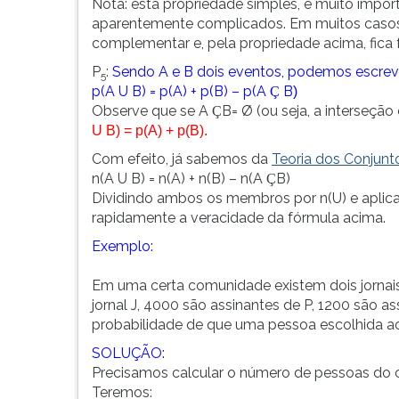
Nota: esta propriedade simples, é muito impor
aparentemente complicados. Em muitos casos, 
complementar e, pela propriedade acima, fica f
P
:
Sendo A e B dois eventos, podemos escrev
5
p(A U B) = p(A) + p(B) – p(A
B
Ç
)
Observe que se A
B= Ø (ou seja, a interseção
Ç
U B) = p(A) + p(B).
Com efeito, já sabemos da
Teoria dos Conjunt
n(A U B) = n(A) + n(B) – n(A
B)
Ç
Dividindo ambos os membros por n(U) e aplica
rapidamente a veracidade da fórmula acima.
Exemplo:
Em uma certa comunidade existem dois jornais
jornal J, 4000 são assinantes de P, 1200 são a
probabilidade de que uma pessoa escolhida ao
SOLUÇÃO:
Precisamos calcular o número de pessoas do c
Teremos: