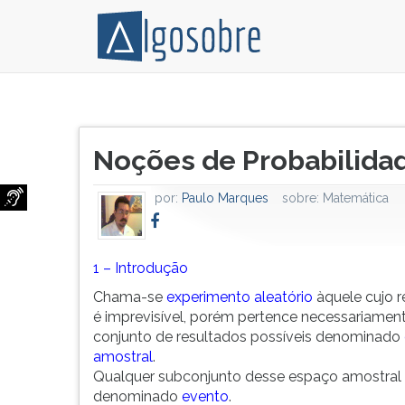
Chama-
Pressione
se
TAB
Título
experimento
e
Noções de Probabilida
do
aleatório
depois
artigo:
àquele
F
por:
Paulo Marques
sobre:
Matemática
cujo
para
resultado
ouvir
é
o
imprevisível,
conteúdo
1 – Introdução
porém
principal
Chama-se
experimento aleatório
àquele cujo r
pertence
desta
é imprevisível, porém pertence necessariamen
necessariamente
tela.
conjunto de resultados possíveis denominado
a
Para
amostral
.
um
pular
Qualquer subconjunto desse espaço amostral
conjunto
essa
denominado
evento
.