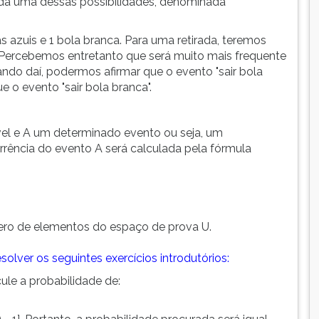
da uma dessas possibilidades, denominada
azuis e 1 bola branca. Para uma retirada, teremos
. Percebemos entretanto que será muito mais frequente
ando daí, podermos afirmar que o evento "sair bola
e o evento "sair bola branca".
vel e A um determinado evento ou seja, um
rrência do evento A será calculada pela fórmula
ero de elementos do espaço de prova U.
solver os seguintes exercícios introdutórios:
ule a probabilidade de: