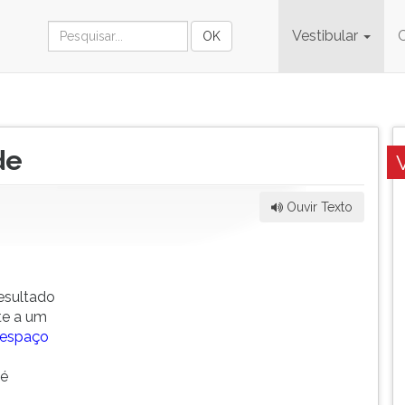
Vestibular
de
Ouvir Texto
esultado
te a um
espaço
 é