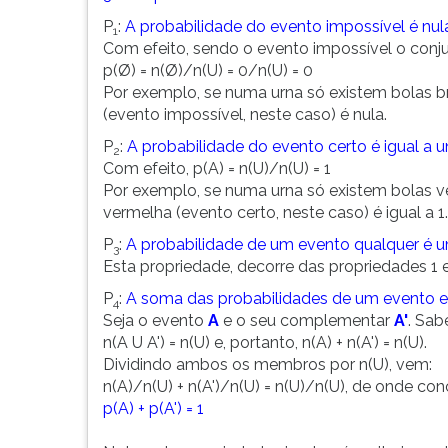
P
:
A probabilidade do evento impossível é nul
1
Com efeito, sendo o evento impossível o conju
p(Ø) = n(Ø)/n(U) = 0/n(U) = 0
Por exemplo, se numa urna só existem bolas br
(evento impossível, neste caso) é nula.
P
:
A probabilidade do evento certo é igual a u
2
Com efeito, p(A) = n(U)/n(U) = 1
Por exemplo, se numa urna só existem bolas ve
vermelha (evento certo, neste caso) é igual a 1.
P
:
A probabilidade de um evento qualquer é um 
3
Esta propriedade, decorre das propriedades 1 
P
:
A soma das probabilidades de um evento e
4
Seja o evento
A
e o seu complementar
A'
. Sa
n(A U A') = n(U) e, portanto, n(A) + n(A') = n(U).
Dividindo ambos os membros por n(U), vem:
n(A)/n(U) + n(A')/n(U) = n(U)/n(U), de onde conc
p(A) + p(A') = 1