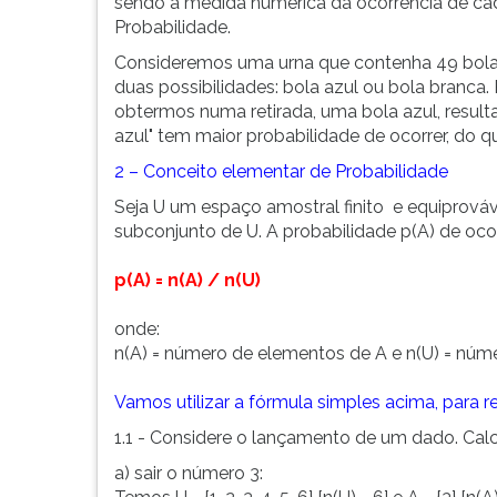
sendo a medida numérica da ocorrência de ca
G
Probabilidade.
(primeira
Consideremos uma urna que contenha 49 bolas 
tecla
duas possibilidades: bola azul ou bola branca
à
obtermos numa retirada, uma bola azul, result
direita
azul" tem maior probabilidade de ocorrer, do qu
do
F).
2 – Conceito elementar de Probabilidade
Para
Seja U um espaço amostral finito e equiprová
ir
subconjunto de U. A probabilidade p(A) de oco
ao
menu
p(A) = n(A) / n(U)
principal
pressione
onde:
a
n(A) = número de elementos de A e n(U) = núm
tecla
J
Vamos utilizar a fórmula simples acima, para re
e
depois
1.1 - Considere o lançamento de um dado. Calc
F.
a) sair o número 3:
Pressione