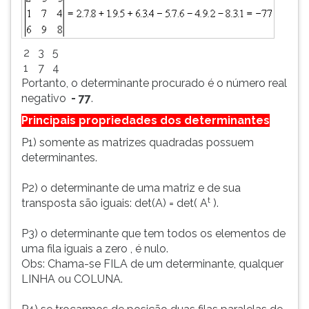
.
2
3
5
.
1
7
4
Portanto, o determinante procurado é o número real
negativo
.
- 77
.
Principais propriedades dos determinantes
P1) somente as matrizes quadradas possuem
determinantes.
P2) o determinante de uma matriz e de sua
t
transposta são iguais: det(A) = det( A
).
P3) o determinante que tem todos os elementos de
uma fila iguais a zero , é nulo.
Obs: Chama-se FILA de um determinante, qualquer
LINHA ou COLUNA.