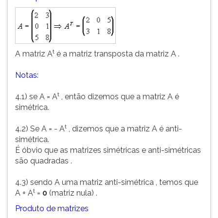
t
A matriz A
é a matriz transposta da matriz A .
Notas:
t
4.1) se A = A
, então dizemos que a matriz A é
simétrica.
t
4.2) Se A = - A
, dizemos que a matriz A é anti-
simétrica.
É óbvio que as matrizes simétricas e anti-simétricas
são quadradas .
4.3) sendo A uma matriz anti-simétrica , temos que
t
A + A
=
0
(matriz nula) .
Produto de matrizes