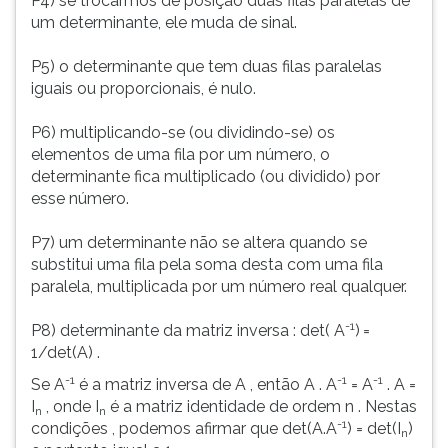
P4) se trocarmos de posição duas filas paralelas de
um determinante, ele muda de sinal.
P5) o determinante que tem duas filas paralelas
iguais ou proporcionais, é nulo.
P6) multiplicando-se (ou dividindo-se) os
elementos de uma fila por um número, o
determinante fica multiplicado (ou dividido) por
esse número.
P7) um determinante não se altera quando se
substitui uma fila pela soma desta com uma fila
paralela, multiplicada por um número real qualquer.
-1
P8) determinante da matriz inversa : det( A
)
=
1/det(A) .
-1
-1
-1
Se A
é a matriz inversa de A , então A . A
= A
. A =
I
, onde I
é a matriz identidade de ordem n . Nestas
n
n
-1
condições , podemos afirmar que det(A.A
) = det(I
)
n