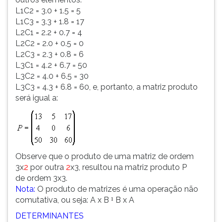
L1C2 = 3.0 + 1.5 = 5
L1C3 = 3.3 + 1.8 = 17
L2C1 = 2.2 + 0.7 = 4
L2C2 = 2.0 + 0.5 = 0
L2C3 = 2.3 + 0.8 = 6
L3C1 = 4.2 + 6.7 = 50
L3C2 = 4.0 + 6.5 = 30
L3C3 = 4.3 + 6.8 = 60, e, portanto, a matriz produto
será igual a:
Observe que o produto de uma matriz de ordem
3x
2
por outra
2
x3, resultou na matriz produto P
de ordem 3x3.
Nota:
O produto de matrizes é uma operação não
comutativa, ou seja: A x B
B x A
¹
DETERMINANTES