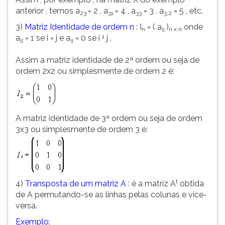
anterior , temos a
= 2 , a
= 4 , a
= 3 , a
= 5 , etc.
23
31
33
3,2
3)
Matriz Identidade de ordem n
: I
= ( a
)
onde
n
ij
n x n
a
= 1 se i = j e a
= 0 se i
j .
¹
ij
ij
Assim a matriz identidade de 2ª ordem ou seja de
ordem 2x2 ou simplesmente de ordem 2 é:
A matriz identidade de 3ª ordem ou seja de ordem
3x3 ou simplesmente de ordem 3 é:
t
4)
Transposta de um matriz A
: é a matriz A
obtida
de A permutando-se as linhas pelas colunas e vice-
versa.
Exemplo: