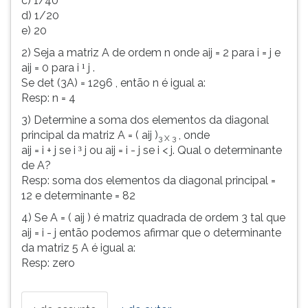
c) 1/40
d) 1/20
e) 20
2) Seja a matriz A de ordem n onde aij = 2 para i = j e
aij = 0 para i
j .
¹
Se det (3A) = 1296 , então n é igual a:
Resp: n = 4
3) Determine a soma dos elementos da diagonal
principal da matriz A = ( aij )
, onde
3 X 3
aij = i + j se i
j ou aij = i - j se i < j. Qual o determinante
³
de A?
Resp: soma dos elementos da diagonal principal =
12 e determinante = 82
4) Se A = ( aij ) é matriz quadrada de ordem 3 tal que
aij = i - j então podemos afirmar que o determinante
da matriz 5 A é igual a:
Resp: zero