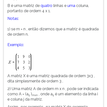
ouvir
B é uma matriz de
quatro
linhas e
uma
coluna,
essa
portanto de ordem 4 x 1.
instrução
Notas:
novamente.
1) se m = n , então dizemos que a matriz é quadrada
de ordem n.
Exemplo:
A matriz X é uma matriz quadrada de ordem 3x3 ,
dita simplesmente de ordem 3 .
2) Uma matriz A de ordem m x n , pode ser indicada
como A = (a
)
, onde a
é um elemento da linha i
ij
mxn
ij
e coluna j da matriz.
Assim , por exemplo , na matriz X do exemplo