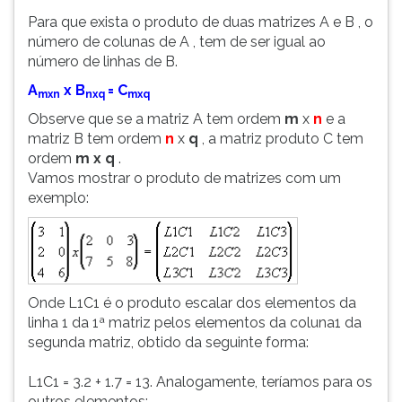
Para que exista o produto de duas matrizes A e B , o
número de colunas de A , tem de ser igual ao
número de linhas de B.
A
x B
= C
mxn
nxq
mxq
Observe que se a matriz A tem ordem
m
x
n
e a
matriz B tem ordem
n
x
q
, a matriz produto C tem
ordem
m x q
.
Vamos mostrar o produto de matrizes com um
exemplo:
Onde L1C1 é o produto escalar dos elementos da
linha 1 da 1ª matriz pelos elementos da coluna1 da
segunda matriz, obtido da seguinte forma:
L1C1 = 3.2 + 1.7 = 13. Analogamente, teríamos para os
outros elementos: