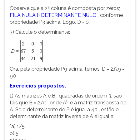
Observe que a 2ª coluna é composta por zeros;
FILA NULA
DETERMINANTE NULO
, conforme
Þ
propriedade P3 acima. Logo, D = 0.
3) Calcule o determinante:
Ora, pela propriedade P9 acima, temos: D = 2.5.9 =
90
Exercícios propostos:
1) As matrizes A e B , quadradas de ordem 3, são
t
tais que B = 2.At , onde A
é a matriz transposta de
A. Se o determinante de B é igual a 40 , então o
determinante da matriz inversa de A é igual a:
*a) 1/5
b) 5