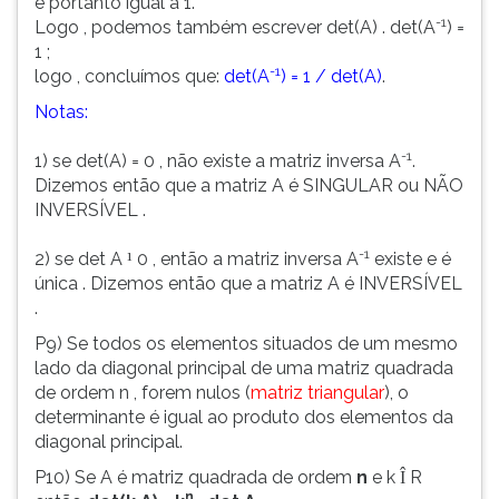
e portanto igual a 1.
-1
Logo , podemos também escrever det(A) . det(A
) =
1 ;
-1
logo , concluímos que:
det(A
) = 1 / det(A)
.
Notas:
-1
1) se det(A) = 0 , não existe a matriz inversa A
.
Dizemos então que a matriz A é SINGULAR ou NÃO
INVERSÍVEL .
-1
2) se det A
0 , então a matriz inversa A
existe e é
¹
única . Dizemos então que a matriz A é INVERSÍVEL
.
P9) Se todos os elementos situados de um mesmo
lado da diagonal principal de uma matriz quadrada
de ordem n , forem nulos (
matriz triangular
), o
determinante é igual ao produto dos elementos da
diagonal principal.
P10) Se A é matriz quadrada de ordem
n
e k
R
Î
n