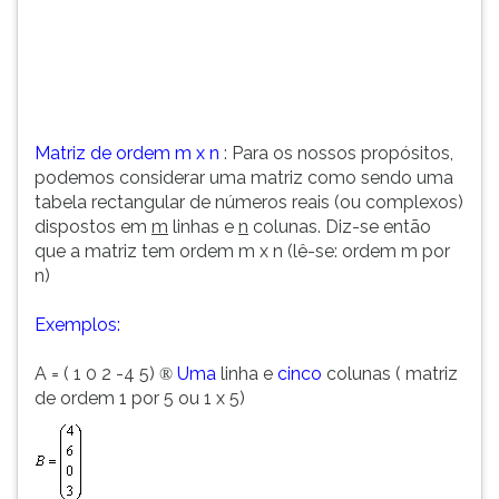
(primeira
tecla
à
direita
do
F).
Matriz de ordem m x n
: Para os nossos propósitos,
Para
podemos considerar uma matriz como sendo uma
ir
tabela rectangular de números reais (ou complexos)
ao
dispostos em
m
linhas e
n
colunas. Diz-se então
menu
que a matriz tem ordem m x n (lê-se: ordem m por
principal
n)
pressione
a
Exemplos:
tecla
J
A = ( 1 0 2 -4 5)
Uma
linha e
cinco
colunas ( matriz
®
e
de ordem 1 por 5 ou 1 x 5)
depois
F.
Pressione
F
para