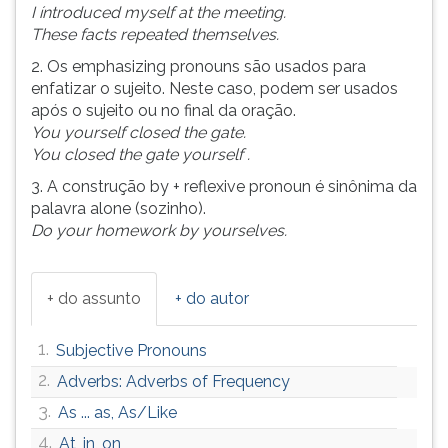
(primeira
I íntroduced myself at the meeting.
tecla
These facts repeated themselves.
à
2. Os emphasizing pronouns são usados para
direita
enfatizar o sujeito. Neste caso, podem ser usados
do
após o sujeito ou no final da oração.
F).
You yourself closed the gate.
Para
You closed the gate yourself .
ir
ao
3. A construção by + reflexive pronoun é sinônima da
menu
palavra alone (sozinho).
principal
Do your homework by yourselves.
pressione
a
tecla
+ do assunto
+ do autor
J
e
1.
Subjective Pronouns
depois
2.
F.
Adverbs: Adverbs of Frequency
Pressione
3.
As ... as, As/Like
F
4.
At, in, on
para