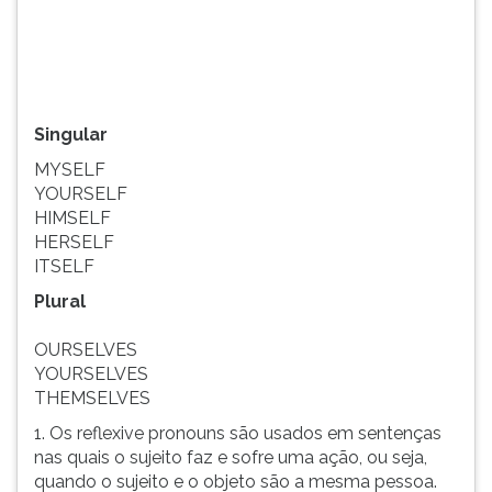
TAB
e
depois
F.
Para
Singular
pausar
a
MYSELF
leitura
YOURSELF
pressione
HIMSELF
D
HERSELF
(primeira
ITSELF
tecla
Plural
à
esquerda
OURSELVES
do
YOURSELVES
F),
THEMSELVES
para
continuar
1. Os reflexive pronouns são usados em sentenças
pressione
nas quais o sujeito faz e sofre uma ação, ou seja,
G
quando o sujeito e o objeto são a mesma pessoa.