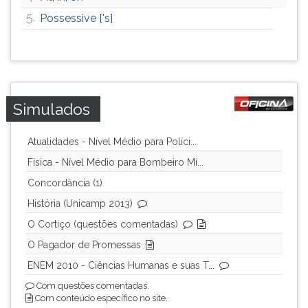
ouvir
5.
Possessive ['s]
essa
instrução
novamente.
Simulados
Atualidades - Nível Médio para Políci...
Física - Nível Médio para Bombeiro Mi...
Concordância (1)
História (Unicamp 2013)
O Cortiço (questões comentadas)
O Pagador de Promessas
ENEM 2010 - Ciências Humanas e suas T...
Com questões comentadas.
Com conteúdo específico no site.