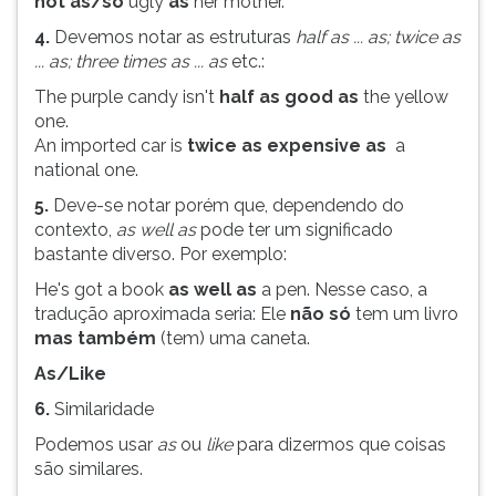
not as/so
ugly
as
her mother.
(primeira
tecla
4.
Devemos notar as estruturas
half as ... as; twice as
à
... as; three times as ... as
etc.:
direita
The purple candy isn't
half as good as
the yellow
do
one.
F).
An imported car is
twice as expensive as
a
Para
national one.
ir
ao
5.
Deve-se notar porém que, dependendo do
menu
contexto,
as well as
pode ter um significado
principal
bastante diverso. Por exemplo:
pressione
He's got a book
as well as
a pen. Nesse caso, a
a
tradução aproximada seria: Ele
não só
tem um livro
tecla
mas também
(tem) uma caneta.
J
e
As/Like
depois
6.
Similaridade
F.
Podemos usar
as
ou
like
para dizermos que coisas
Pressione
são similares.
F
para