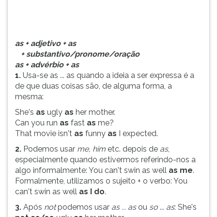
...
TAB
as
e
quando
depois
a
F.
as + adjetivo + as
id&eacu
Para
+ substantivo/pronome/oração
pausar
as + advérbio + as
a
1.
Usa-se as ... as quando a ideia a ser expressa é a
leitura
de que duas coisas são, de alguma forma, a
pressione
mesma:
D
She's
as
ugly
as
her mother.
(primeira
Can you run
as
fast
as
me?
tecla
That movie isn't
as
funny
as
I expected.
à
esquerda
2.
Podemos usar
me, him
etc. depois de
as
,
do
especialmente quando estivermos referindo-nos a
F),
algo informalmente: You can't swin as well
as me
.
para
Formalmente, utilizamos o sujeito + o verbo: You
continuar
can't swin as well
as I do
.
pressione
3.
Após
not
podemos usar
as ... as
ou
so
...
as
: She's
G