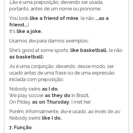
Like
é uma preposição, devendo ser usada,
ouvir
portanto, antes de um nome ou pronome:
essa
You look
like a friend of mine
. (e não
...as a
instrução
friend...
)
novamente.
It's
like a joke.
Usamos
like
para darmos exemplos:
She's good at some sports,
like basketball.
(e não
as basketball
)
As
é uma conjunção, devendo, desse modo, ser
usado antes de uma frase ou de uma expressão
iniciada com preposição:
Nobody swins
as I do
.
We play soccer,
as they do
in Brazil.
On Friday,
as on Thursday
, I met her.
Porém, informalmente,
like
é usado, ao invés de
as:
Nobody swins
like I do.
7. Função