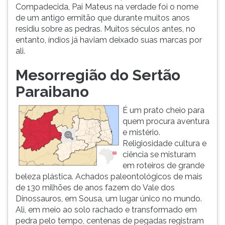
Compadecida, Pai Mateus na verdade foi o nome
ouvir
de um antigo ermitão que durante muitos anos
essa
residiu sobre as pedras. Muitos séculos antes, no
instrução
entanto, índios já haviam deixado suas marcas por
novamente.
ali.
Mesorregião do Sertão
Paraibano
É um prato cheio para
quem procura aventura
e mistério.
Religiosidade cultura e
ciência se misturam
em roteiros de grande
beleza plástica. Achados paleontológicos de mais
de 130 milhões de anos fazem do Vale dos
Dinossauros, em Sousa, um lugar único no mundo.
Ali, em meio ao solo rachado e transformado em
pedra pelo tempo, centenas de pegadas registram