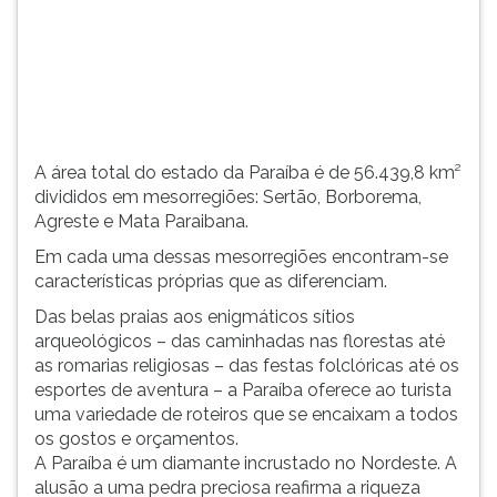
e
TAB
Mata
e
Paraibana.
depois
Em
F.
cada
Para
uma
pausar
dessa...
a
A área total do estado da Paraíba é de 56.439,8 km²
leitura
divididos em mesorregiões: Sertão, Borborema,
pressione
Agreste e Mata Paraibana.
D
Em cada uma dessas mesorregiões encontram-se
(primeira
características próprias que as diferenciam.
tecla
à
Das belas praias aos enigmáticos sítios
esquerda
arqueológicos – das caminhadas nas florestas até
do
as romarias religiosas – das festas folclóricas até os
F),
esportes de aventura – a Paraíba oferece ao turista
para
uma variedade de roteiros que se encaixam a todos
continuar
os gostos e orçamentos.
pressione
A Paraíba é um diamante incrustado no Nordeste. A
G
alusão a uma pedra preciosa reafirma a riqueza