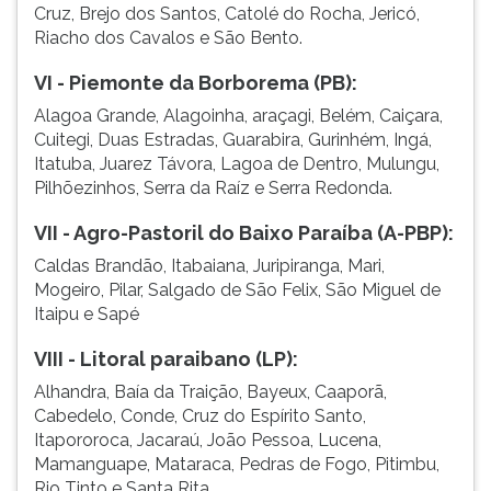
Cruz, Brejo dos Santos, Catolé do Rocha, Jericó,
Riacho dos Cavalos e São Bento.
VI - Piemonte da Borborema (PB):
Alagoa Grande, Alagoinha, araçagi, Belém, Caiçara,
Cuitegi, Duas Estradas, Guarabira, Gurinhém, Ingá,
Itatuba, Juarez Távora, Lagoa de Dentro, Mulungu,
Pilhõezinhos, Serra da Raíz e Serra Redonda.
VII - Agro-Pastoril do Baixo Paraíba (A-PBP):
Caldas Brandão, Itabaiana, Juripiranga, Mari,
Mogeiro, Pilar, Salgado de São Felix, São Miguel de
Itaipu e Sapé
VIII - Litoral paraibano (LP):
Alhandra, Baía da Traição, Bayeux, Caaporã,
Cabedelo, Conde, Cruz do Espírito Santo,
Itapororoca, Jacaraú, João Pessoa, Lucena,
Mamanguape, Mataraca, Pedras de Fogo, Pitimbu,
Rio Tinto e Santa Rita.