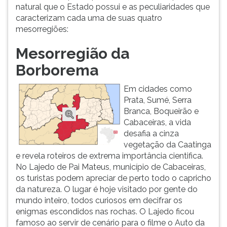
(primeira
natural que o Estado possui e as peculiaridades que
tecla
caracterizam cada uma de suas quatro
à
mesorregiões:
direita
do
Mesorregião da
F).
Borborema
Para
ir
Em cidades como
ao
Prata, Sumé, Serra
menu
Branca, Boqueirão e
principal
Cabaceiras, a vida
pressione
desafia a cinza
a
vegetação da Caatinga
tecla
e revela roteiros de extrema importância cientifica.
J
No Lajedo de Pai Mateus, município de Cabaceiras,
e
os turistas podem apreciar de perto todo o capricho
depois
da natureza. O lugar é hoje visitado por gente do
F.
mundo inteiro, todos curiosos em decifrar os
Pressione
enigmas escondidos nas rochas. O Lajedo ficou
F
famoso ao servir de cenário para o filme o Auto da
para