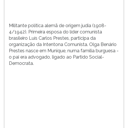
TAB
e
depois
F.
Militante política alemã de origem judia (1908-
Para
4/1942). Primeira esposa do líder comunista
pausar
brasileiro Luís Carlos Prestes, participa da
a
organização da Intentona Comunista. Olga Benário
leitura
Prestes nasce em Munique, numa família burguesa -
pressione
o pai era advogado, ligado ao Partido Social-
D
Democrata.
(primeira
tecla
à
esquerda
do
F),
para
continuar
pressione
G