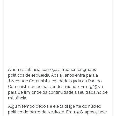
(primeira
tecla
à
direita
do
F).
Para
ir
ao
menu
principal
pressione
Ainda na infância começa a frequentar grupos
a
políticos de esquerda. Aos 15 anos entra para a
tecla
Juventude Comunista, entidade ligada ao Partido
J
Comunista, então na clandestinidade. Em 1925 vai
e
para Berlim, onde dá continuidade a seu trabalho de
depois
militância.
F.
Pressione
Algum tempo depois é eleita dirigente do núcleo
F
político do bairro de Neukölln. Em 1928, após ajudar
para