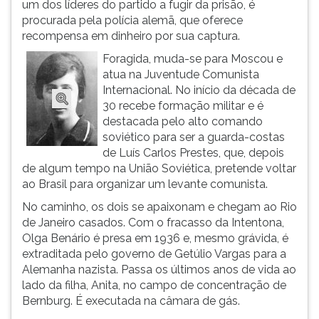
um dos líderes do partido a fugir da prisão, é
ouvir
procurada pela polícia alemã, que oferece
essa
recompensa em dinheiro por sua captura.
instrução
Foragida, muda-se para Moscou e
novamente.
atua na Juventude Comunista
Internacional. No início da década de
30 recebe formação militar e é
destacada pelo alto comando
soviético para ser a guarda-costas
de Luís Carlos Prestes, que, depois
de algum tempo na União Soviética, pretende voltar
ao Brasil para organizar um levante comunista.
No caminho, os dois se apaixonam e chegam ao Rio
de Janeiro casados. Com o fracasso da Intentona,
Olga Benário é presa em 1936 e, mesmo grávida, é
extraditada pelo governo de Getúlio Vargas para a
Alemanha nazista. Passa os últimos anos de vida ao
lado da filha, Anita, no campo de concentração de
Bernburg. É executada na câmara de gás.