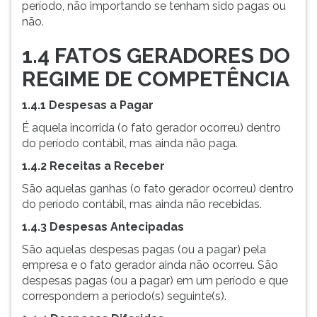
período, não importando se tenham sido pagas ou
ouvir
não.
essa
instrução
1.4 FATOS GERADORES DO
novamente.
REGIME DE COMPETÊNCIA
1.4.1 Despesas a Pagar
É aquela incorrida (o fato gerador ocorreu) dentro
do período contábil, mas ainda não paga.
1.4.2 Receitas a Receber
São aquelas ganhas (o fato gerador ocorreu) dentro
do período contábil, mas ainda não recebidas.
1.4.3 Despesas Antecipadas
São aquelas despesas pagas (ou a pagar) pela
empresa e o fato gerador ainda não ocorreu. São
despesas pagas (ou a pagar) em um período e que
correspondem a período(s) seguinte(s).