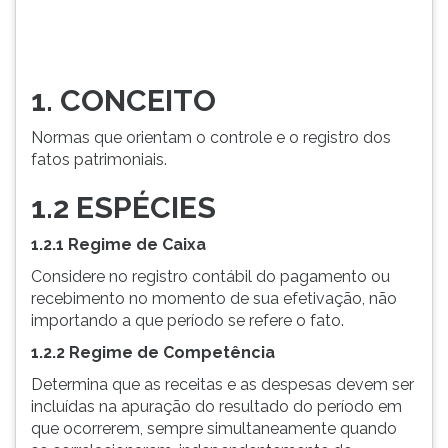
de
TAB
Caixa
e
Considere
depois
no
F.
1. CONCEITO
registro
Para
...
pausar
Normas que orientam o controle e o registro dos
a
fatos patrimoniais.
leitura
pressione
1.2 ESPÉCIES
D
(primeira
1.2.1 Regime de Caixa
tecla
Considere no registro contábil do pagamento ou
à
recebimento no momento de sua efetivação, não
esquerda
importando a que período se refere o fato.
do
F),
1.2.2 Regime de Competência
para
Determina que as receitas e as despesas devem ser
continuar
incluídas na apuração do resultado do período em
pressione
que ocorrerem, sempre simultaneamente quando
G