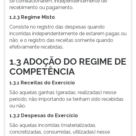
se correlacionarem, independentemente de
(primeira
recebimento ou pagamento.
tecla
à
1.2.3 Regime Misto
direita
Consiste no registro das despesas quando
do
incorridas independentemente de estarem pagas ou
F).
não, e o registro das receitas somente quando
Para
efetivamente recebidas.
ir
ao
1.3 ADOÇÃO DO REGIME DE
menu
principal
COMPETÊNCIA
pressione
a
1.3.1 Receitas do Exercício
tecla
São aquelas ganhas (geradas, realizadas) nesse
J
período, não importando se tenham sido recebidas
e
ou não.
depois
1.3.2 Despesas do Exercício
F.
Pressione
São aquelas incorridas (materializadas,
F
concretizadas, consumidas, utilizadas) nesse
para