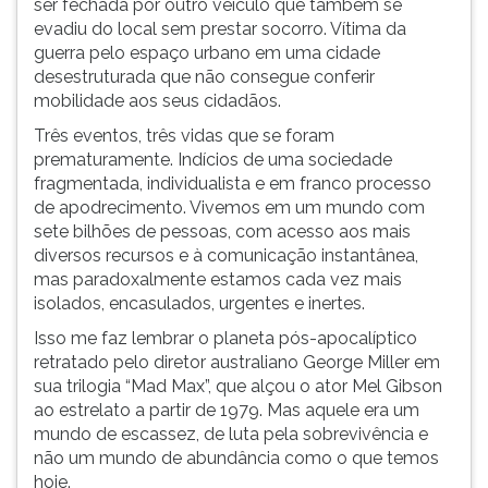
ser fechada por outro veículo que também se
ouvir
evadiu do local sem prestar socorro. Vítima da
essa
guerra pelo espaço urbano em uma cidade
instrução
desestruturada que não consegue conferir
novamente.
mobilidade aos seus cidadãos.
Três eventos, três vidas que se foram
prematuramente. Indícios de uma sociedade
fragmentada, individualista e em franco processo
de apodrecimento. Vivemos em um mundo com
sete bilhões de pessoas, com acesso aos mais
diversos recursos e à comunicação instantânea,
mas paradoxalmente estamos cada vez mais
isolados, encasulados, urgentes e inertes.
Isso me faz lembrar o planeta pós-apocalíptico
retratado pelo diretor australiano George Miller em
sua trilogia “Mad Max”, que alçou o ator Mel Gibson
ao estrelato a partir de 1979. Mas aquele era um
mundo de escassez, de luta pela sobrevivência e
não um mundo de abundância como o que temos
hoje.