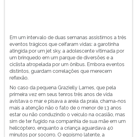
compartilhar.
TAB
e
depois
F.
Para
Em um intervalo de duas semanas assistimos a três
pausar
eventos trágicos que ceifaram vidas: a garotinha
a
atingida por um jet sky, a adolescente vitimada por
leitura
um brinquedo em um parque de diversões e a
pressione
ciclista atropelada por um ônibus. Embora eventos
D
distintos, guardam correlações que merecem
(primeira
reflexão.
tecla
à
No caso da pequena Grazielly Lames, que pela
esquerda
primeira vez em seus tenros três anos de vida
do
avistava o mar e pisava a areia da praia, chama-nos
F),
mais a atenção não o fato de o menor de 13 anos
para
estar ou não conduzindo o veículo na ocasião, mas
continuar
sim de ter fugido na companhia de sua mãe em um
pressione
helicóptero, enquanto a criança aguardava 40
G
minutos por socorro. O egoísmo latente, a