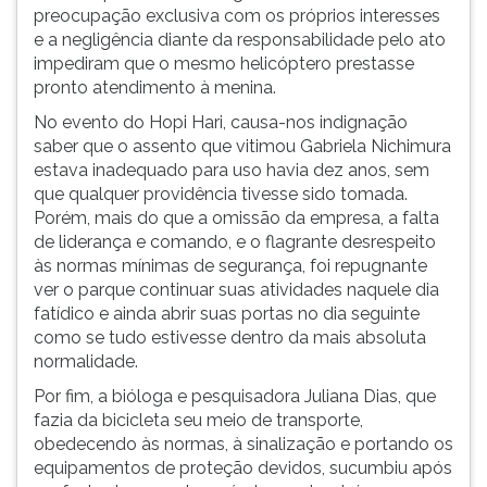
(primeira
preocupação exclusiva com os próprios interesses
tecla
e a negligência diante da responsabilidade pelo ato
à
impediram que o mesmo helicóptero prestasse
direita
pronto atendimento à menina.
do
No evento do Hopi Hari, causa-nos indignação
F).
saber que o assento que vitimou Gabriela Nichimura
Para
estava inadequado para uso havia dez anos, sem
ir
que qualquer providência tivesse sido tomada.
ao
Porém, mais do que a omissão da empresa, a falta
menu
de liderança e comando, e o flagrante desrespeito
principal
às normas mínimas de segurança, foi repugnante
pressione
ver o parque continuar suas atividades naquele dia
a
fatídico e ainda abrir suas portas no dia seguinte
tecla
como se tudo estivesse dentro da mais absoluta
J
normalidade.
e
depois
Por fim, a bióloga e pesquisadora Juliana Dias, que
F.
fazia da bicicleta seu meio de transporte,
Pressione
obedecendo às normas, à sinalização e portando os
F
equipamentos de proteção devidos, sucumbiu após
para