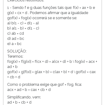
Exercícios resolvidos:
1 - Sendo f e g duas funções tais que: f(x) = ax + b e
g(x) = cx + d . Podemos afirmar que a igualdade
gof(x) = fog(x) ocorrerá se e somente se:
a) b(1 - c) = d(1 - a)
b) a(1 - b) = d(1 - c)
c) ab = cd
d) ad = bc
e) a = bc
SOLUÇÃO:
Teremos:
fog(x) = f[g(x)] = f(cx + d) = a(cx + d) + b
fog(x) = acx +
\
ad + b
gof(x) = g[f(x)] = g(ax + b) = c(ax + b) + d
gof(x) = cax
\
+ cb + d
Como o problema exige que gof = fog, fica:
acx + ad + b = cax + cb + d
Simplificando, vem:
ad + b = cb + d