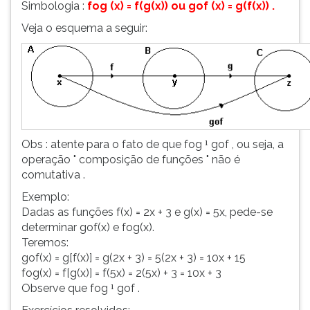
Simbologia :
fog (x) = f(g(x)) ou gof (x) = g(f(x)) .
Veja o esquema a seguir:
Obs : atente para o fato de que fog
gof , ou seja, a
¹
operação " composição de funções " não é
comutativa .
Exemplo:
Dadas as funções f(x) = 2x + 3 e g(x) = 5x, pede-se
determinar gof(x) e fog(x).
Teremos:
gof(x) = g[f(x)] = g(2x + 3) = 5(2x + 3) = 10x + 15
fog(x) = f[g(x)] = f(5x) = 2(5x) + 3 = 10x + 3
Observe que fog
gof .
¹