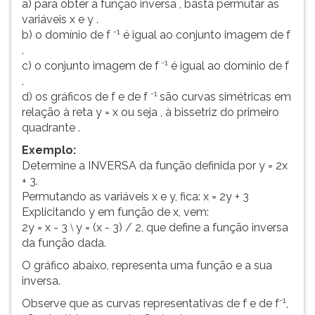
a) para obter a função inversa , basta permutar as
x.
(primeira
variáveis x e y .
tecla
-1
b) o domínio de f
é igual ao conjunto imagem de f
à
.
direita
-1
c) o conjunto imagem de f
é igual ao domínio de f
do
.
F).
-1
d) os gráficos de f e de f
são curvas simétricas em
Para
relação à reta y = x ou seja , à bissetriz do primeiro
ir
quadrante .
ao
menu
Exemplo:
principal
Determine a INVERSA da função definida por y = 2x
pressione
+ 3.
a
Permutando as variáveis x e y, fica: x = 2y + 3
tecla
Explicitando y em função de x, vem:
J
2y = x - 3
y = (x - 3) / 2, que define a função inversa
\
e
da função dada.
depois
O gráfico abaixo, representa uma função e a sua
F.
inversa.
Pressione
F
-1
Observe que as curvas representativas de f e de f
,
para