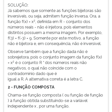
SOLUÇÃO:
Já sabemos que somente as funções bijetoras são
inversíveis, ou seja, admitem função inversa. Ora, a
2
função f(x) = x
, definida em R - conjunto dos
números reais - não é injetora, pois elementos
distintos possuem a mesma imagem. Por exemplo,
f(3) = f(-3) = 9. Somente por este motivo, a função
não é bijetora e, em consequência, não é inversível.
Observe também que a função dada não é
sobrejetora, pois o conjunto imagem da função f(x)
2
+
= x
é o conjunto R
dos números reais não
negativos, o qual não coincide com o
contradomínio dado que é
igual a R. A alternativa correta é a letra C.
2 - FUNÇÃO COMPOSTA
Chama-se função composta ( ou função de função
) à função obtida substituindo-se a variável
independente x , por uma função.