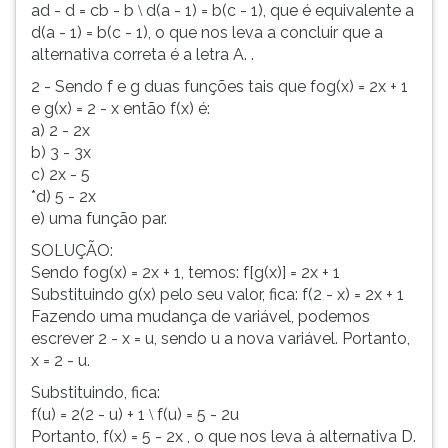
ad - d = cb - b
d(a - 1) = b(c - 1), que é equivalente a
\
d(a - 1) = b(c - 1), o que nos leva a concluir que a
alternativa correta é a letra A. .
2 - Sendo f e g duas funções tais que fog(x) = 2x + 1
e g(x) = 2 - x então f(x) é:
a) 2 - 2x
b) 3 - 3x
c) 2x - 5
*d) 5 - 2x
e) uma função par.
SOLUÇÃO:
Sendo fog(x) = 2x + 1, temos: f[g(x)] = 2x + 1
Substituindo g(x) pelo seu valor, fica: f(2 - x) = 2x + 1
Fazendo uma mudança de variável, podemos
escrever 2 - x = u, sendo u a nova variável. Portanto,
x = 2 - u.
Substituindo, fica:
f(u) = 2(2 - u) + 1
f(u) = 5 - 2u
\
Portanto, f(x) = 5 - 2x , o que nos leva à alternativa D.