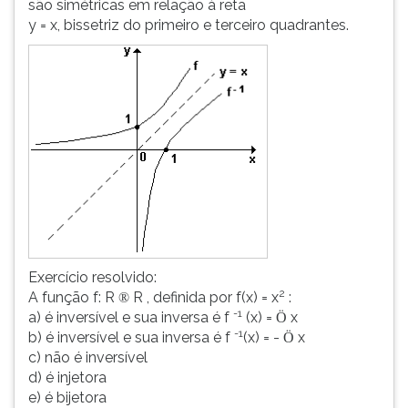
são simétricas em relação à reta
ouvir
y = x, bissetriz do primeiro e terceiro quadrantes.
essa
instrução
novamente.
Exercício resolvido:
2
A função f: R
R , definida por f(x) = x
:
®
-1
a) é inversível e sua inversa é f
(x) =
x
Ö
-1
b) é inversível e sua inversa é f
(x) = -
x
Ö
c) não é inversível
d) é injetora
e) é bijetora