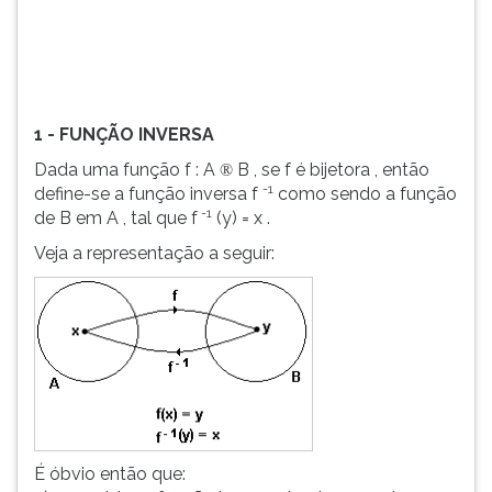
a
TAB
função
e
inversa
depois
f
F.
-1
Para
1 - FUNÇÃO INVERSA
como
pausar
sendo
a
Dada uma função f : A
B , se f é bijetora , então
®
a
leitura
-1
define-se a função inversa f
como sendo a função
função
pressione
-1
de B em A , tal que f
(y) = x .
de
D
Veja a representação a seguir:
B
(primeira
em
tecla
A
à
,
esquerda
tal
do
que
F),
f
para
-1
continuar
(y)
pressione
É óbvio então que:
=
G