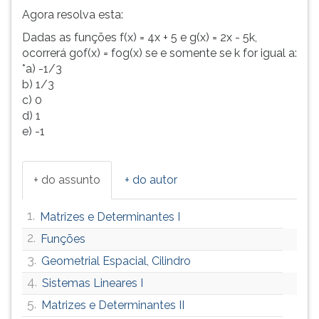
Agora resolva esta:
Dadas as funções f(x) = 4x + 5 e g(x) = 2x - 5k,
ocorrerá gof(x) = fog(x) se e somente se k for igual a:
*a) -1/3
b) 1/3
c) 0
d) 1
e) -1
+ do assunto
+ do autor
1.
Matrizes e Determinantes I
2.
Funções
3.
Geometrial Espacial, Cilindro
4.
Sistemas Lineares I
5.
Matrizes e Determinantes II