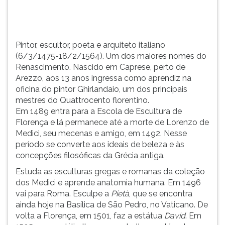
perto
TAB
de
e
Arezzo,
depois
aos
F.
Pintor, escultor, poeta e arquiteto italiano
13
Para
(6/3/1475-18/2/1564). Um dos maiores nomes do
a...
pausar
Renascimento. Nascido em Caprese, perto de
a
Arezzo, aos 13 anos ingressa como aprendiz na
leitura
oficina do pintor Ghirlandaio, um dos principais
pressione
mestres do Quattrocento florentino.
D
Em 1489 entra para a Escola de Escultura de
(primeira
Florença e lá permanece até a morte de Lorenzo de
tecla
Medici, seu mecenas e amigo, em 1492. Nesse
à
período se converte aos ideais de beleza e às
esquerda
concepções filosóficas da Grécia antiga.
do
Estuda as esculturas gregas e romanas da coleção
F),
dos Medici e aprende anatomia humana. Em 1496
para
vai para Roma. Esculpe a
Pietà
, que se encontra
continuar
ainda hoje na Basílica de São Pedro, no Vaticano. De
pressione
volta a Florença, em 1501, faz a estátua
David
. Em
G