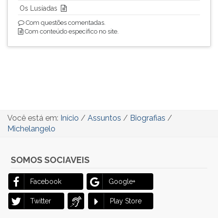
Os Lusíadas
Com questões comentadas.
Com conteúdo específico no site.
Você está em:
Início
/
Assuntos
/
Biografias
/
Michelangelo
SOMOS SOCIAVEIS
Facebook
Google+
Twitter
Play Store