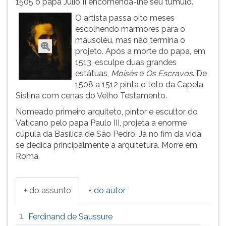
1505 o papa Júlio II encomenda-lhe seu túmulo.
(primeira
tecla
O artista passa oito meses
à
escolhendo mármores para o
direita
mausoléu, mas não termina o
do
projeto. Após a morte do papa, em
F).
1513, esculpe duas grandes
Para
estátuas,
Moisés
e
Os Escravos
. De
ir
1508 a 1512 pinta o teto da Capela
ao
Sistina com cenas do Velho Testamento.
menu
Nomeado primeiro arquiteto, pintor e escultor do
principal
Vaticano pelo papa Paulo III, projeta a enorme
pressione
cúpula da Basílica de São Pedro. Já no fim da vida
a
se dedica principalmente à arquitetura. Morre em
tecla
Roma.
J
e
depois
+ do assunto
+ do autor
F.
Pressione
F
1.
Ferdinand de Saussure
para