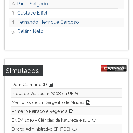
2.
Plínio Salgado
ouvir
3.
essa
Gustave Eiffel
instrução
4.
Fernando Henrique Cardoso
novamente.
5.
Delfim Neto
Simulados
Dom Casmurro (II)
Prova do Vestibular 2008 da UEPB - Lí...
Memórias de um Sargento de Milícias
Primeiro Reinado e Regência
ENEM 2010 - Ciências da Natureza e su...
Direito Administrativo SP (FCC)