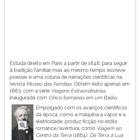
(primeira
tecla
à
direita
do
F).
Para
ir
ao
Estuda direito em Paris a partir de 1848, para seguir
menu
a tradição familiar, mas ao mesmo tempo escreve
principal
poesias e uma coluna de narrações científicas na
pressione
revista
Museu das Famílias
. Obtém êxito apenas em
a
1863, com a série
Viagens Extraordinárias
,
tecla
inaugurada com
Cinco Semanas em um Balão.
J
e
Empolgado com os avanços científicos
depois
da época, como a máquina a vapor e a
F.
eletricidade, produz ficção no estilo
Pressione
romance/aventura, como
Viagem ao
F
Centro da Terra
(1864),
Da Terra à Lua
para