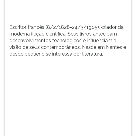
TAB
e
depois
F.
Escritor francês (8/2/1828-24/3/1905), criador da
Para
moderna ficção científica. Seus livros antecipam
pausar
desenvolvimentos tecnológicos e influenciam a
a
visão de seus contemporâneos. Nasce em Nantes e
leitura
desde pequeno se interessa por literatura.
pressione
D
(primeira
tecla
à
esquerda
do
F),
para
continuar
pressione
G