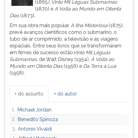
(1865
), Vinte Mil Léguas Submarinas
ouvir
(1870) e
A Volta ao Mundo em Oitenta
essa
Dias
(1873).
instrução
Em sua obra mais popular,
A Ilha Misteriosa
(1875),
novamente.
prevê avanços científicos como o submarino, o
tubo de ar comprimido, a televisão e as viagens
espaciais. Entre seus livros que se transformaram
em filmes de sucesso estão
Vinte Mil Léguas
Submarinas
, de Walt Disney (1954),
A
Volta ao
Mundo em Oitenta Dias
(1956) e
Da Terra à Lua
(1958).
+ do assunto
+ do autor
1.
Michael Jordan
2.
Benedito Spinoza
3.
Antonio Vivaldi
4.