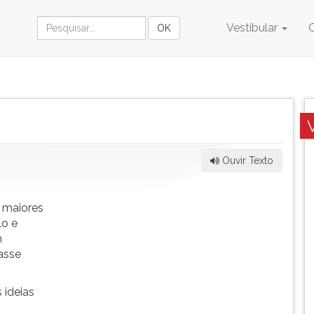
Vestibular
Ouvir Texto
 maiores
lo e
m
asse
 ideias