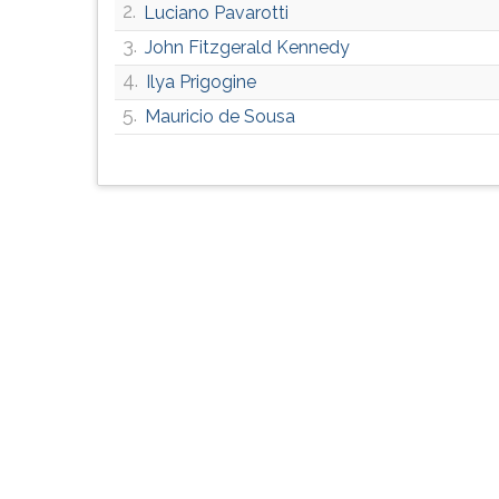
2.
Luciano Pavarotti
G
(primeira
3.
John Fitzgerald Kennedy
tecla
4.
Ilya Prigogine
à
5.
direita
Mauricio de Sousa
do
F).
Para
ir
ao
menu
principal
pressione
a
tecla
J
e
depois
F.
Pressione