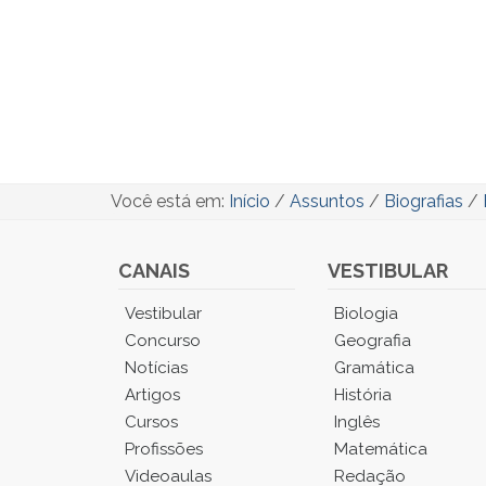
Você está em:
Início
/
Assuntos
/
Biografias
/
CANAIS
VESTIBULAR
Você
Vestibular
Biologia
está
Concurso
Geografia
no
Notícias
Gramática
Menu
Artigos
História
Principal.
Cursos
Inglês
Pressione
TAB
Profissões
Matemática
e
Videoaulas
Redação