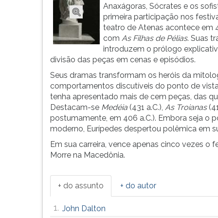
Ésquilo
leitura
Anaxágoras, Sócrates e os sofis
e
pressione
primeira participação nos festiv
Sófocles,
TAB
teatro de Atenas acontece em 4
do
e
com
As Filhas de Pélias
. Suas t
qual
depois
introduzem o prólogo explicativ
é...
F.
divisão das peças em cenas e episódios.
Para
Seus dramas transformam os heróis da mitolo
pausar
comportamentos discutíveis do ponto de vista 
a
tenha apresentado mais de cem peças, das qua
leitura
Destacam-se
Medéia
(431 a.C.),
As Troianas
(41
pressione
postumamente, em 406 a.C.). Embora seja o po
D
moderno, Eurípedes despertou polêmica em s
(primeira
tecla
Em sua carreira, vence apenas cinco vezes o fe
à
Morre na Macedônia.
esquerda
do
F),
+ do assunto
+ do autor
para
continuar
1.
John Dalton
pressione