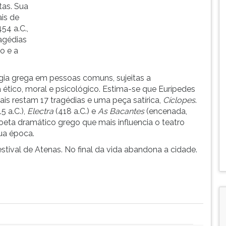
tas. Sua
ais de
54 a.C.,
ragédias
o e a
gia grega em pessoas comuns, sujeitas a
ético, moral e psicológico. Estima-se que Eurípedes
is restam 17 tragédias e uma peça satírica,
Cíclopes
.
5 a.C.),
Electra
(418 a.C.) e
As Bacantes
(encenada,
eta dramático grego que mais influencia o teatro
ua época.
stival de Atenas. No final da vida abandona a cidade.