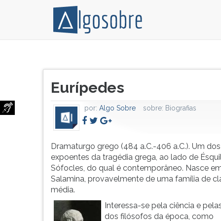
Dramaturgo
Pressione
grego
TAB
Título
(484
e
Eurípedes
do
a.C.-406
depois
artigo:
a.C.).
F
por:
Algo Sobre
sobre:
Biografias
Um
para
dos
ouvir
maiores
o
expoentes
conteúdo
Dramaturgo grego (484 a.C.-406 a.C.). Um dos
da
principal
expoentes da tragédia grega, ao lado de Ésqui
tragédia
desta
Sófocles, do qual é contemporâneo. Nasce e
grega,
tela.
Salamina, provavelmente de uma família de cl
ao
Para
média.
lado
pular
Interessa-se pela ciência e pelas
de
essa
dos filósofos da época, como