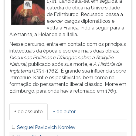
1741. Candidata-se, em seguida, à
(primeira
cátedra de ética na Universidade
tecla
de Edimburgo. Recusado, passa a
à
exercer cargos diplomáticos e
direita
volta à França, indo a seguir para a
do
Alemanha, a Holanda e a Itália.
F).
Para
Nesse percurso, entra em contato com os principais
ir
intelectuais da época e escreve mais duas obras:
ao
Discursos Políticos e Diálogos sobre a Religião
menu
Natural
, publicado após sua morte, e
A História da
principal
Inglaterra
(1754-1762). É grande sua influência sobre
pressione
Immanuel Kant e os positivistas, bem como na
a
formação do pensamento liberal clássico. Morre em
tecla
Edimburgo, para onde havia retornado em 1769.
J
e
depois
+ do assunto
+ do autor
F.
Pressione
1.
Serguei Pavlovich Korolev
F
para