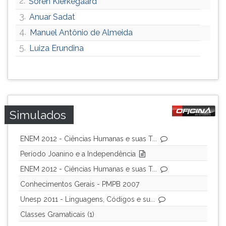
2.
Soren Kierkegaard
ouvir
3.
Anuar Sadat
essa
4.
Manuel Antônio de Almeida
instrução
novamente.
5.
Luiza Erundina
Simulados
ENEM 2012 - Ciências Humanas e suas T...
Período Joanino e a Independência
ENEM 2012 - Ciências Humanas e suas T...
Conhecimentos Gerais - PMPB 2007
Unesp 2011 - Linguagens, Códigos e su...
Classes Gramaticais (1)