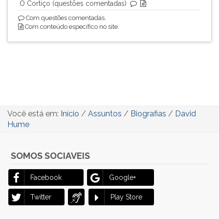
O Cortiço (questões comentadas)
Com questões comentadas.
Com conteúdo específico no site.
Você está em:
Início
/
Assuntos
/
Biografias
/
David
Hume
SOMOS SOCIAVEIS
Facebook
Google+
Twitter
Play Store