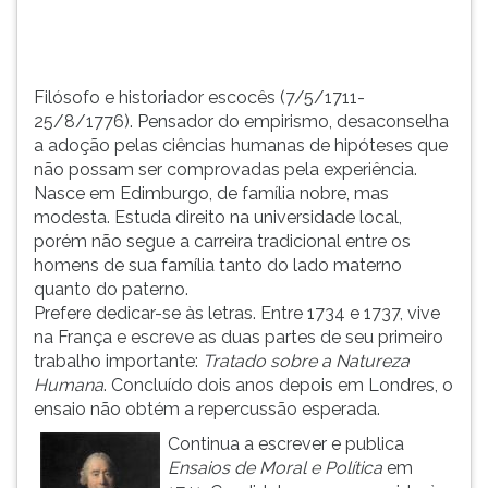
TAB
e
depois
F.
Filósofo e historiador escocês (7/5/1711-
Para
25/8/1776). Pensador do empirismo, desaconselha
pausar
a adoção pelas ciências humanas de hipóteses que
a
não possam ser comprovadas pela experiência.
leitura
Nasce em Edimburgo, de família nobre, mas
pressione
modesta. Estuda direito na universidade local,
D
porém não segue a carreira tradicional entre os
(primeira
homens de sua família tanto do lado materno
tecla
quanto do paterno.
à
Prefere dedicar-se às letras. Entre 1734 e 1737, vive
esquerda
na França e escreve as duas partes de seu primeiro
do
trabalho importante:
Tratado sobre a Natureza
F),
Humana
. Concluído dois anos depois em Londres, o
para
ensaio não obtém a repercussão esperada.
continuar
Continua a escrever e publica
pressione
Ensaios de Moral e Política
em
G