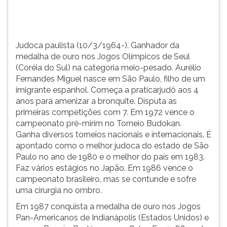
categoria
TAB
meio-
e
pesado.
depois
Aur&eacu...
F.
Judoca paulista (10/3/1964-). Ganhador da
Para
medalha de ouro nos Jogos Olímpicos de Seul
pausar
(Coréia do Sul) na categoria meio-pesado. Aurélio
a
Fernandes Miguel nasce em São Paulo, filho de um
leitura
imigrante espanhol. Começa a praticarjudô aos 4
pressione
anos para amenizar a bronquite. Disputa as
D
primeiras competições com 7. Em 1972 vence o
(primeira
campeonato pré-mirim no Torneio Budokan.
tecla
Ganha diversos torneios nacionais e internacionais. É
à
apontado como o melhor judoca do estado de São
esquerda
Paulo no ano de 1980 e o melhor do país em 1983.
do
Faz vários estágios no Japão. Em 1986 vence o
F),
campeonato brasileiro, mas se contunde e sofre
para
uma cirurgia no ombro.
continuar
Em 1987 conquista a medalha de ouro nos Jogos
pressione
Pan-Americanos de Indianápolis (Estados Unidos) e
G