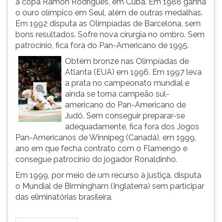
a copa Ramón Rodrigues, em Cuba. Em 1988 ganha
(primeira
o ouro olímpico em Seul, além de outras medalhas.
tecla
Em 1992 disputa as Olimpíadas de Barcelona, sem
à
bons resultados. Sofre nova cirurgia no ombro. Sem
direita
patrocínio, fica fora do Pan-Americano de 1995.
do
F).
Obtém bronze nas Olimpíadas de
Para
Atlanta (EUA) em 1996. Em 1997 leva
ir
a prata no campeonato mundial e
ao
ainda se torna campeão sul-
menu
americano do Pan-Americano de
principal
Judô. Sem conseguir preparar-se
pressione
adequadamente, fica fora dos Jogos
a
Pan-Americanos de Winnipeg (Canadá), em 1999,
tecla
ano em que fecha contrato com o Flamengo e
J
consegue patrocínio do jogador Ronaldinho.
e
Em 1999, por meio de um recurso à justiça, disputa
depois
o Mundial de Birmingham (Inglaterra) sem participar
F.
das eliminatórias brasileira.
Pressione
F
para