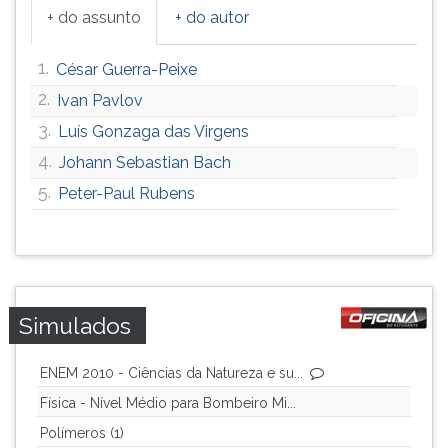
+ do assunto
+ do autor
ouvir
essa
instrução
1.
César Guerra-Peixe
novamente.
2.
Ivan Pavlov
3.
Luís Gonzaga das Virgens
4.
Johann Sebastian Bach
5.
Peter-Paul Rubens
Simulados
ENEM 2010 - Ciências da Natureza e su...
Física - Nível Médio para Bombeiro Mi...
Polímeros (1)