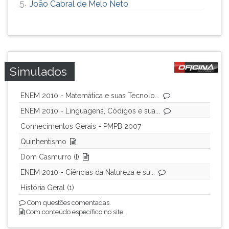
5.
João Cabral de Melo Neto
ouvir
essa
instrução
novamente.
Simulados
ENEM 2010 - Matemática e suas Tecnolo...
ENEM 2010 - Linguagens, Códigos e sua...
Conhecimentos Gerais - PMPB 2007
Quinhentismo
Dom Casmurro (I)
ENEM 2010 - Ciências da Natureza e su...
História Geral (1)
Com questões comentadas.
Com conteúdo específico no site.