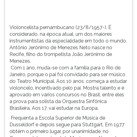
mundo....
TAB
e
depois
F.
Violoncelista pernambucano (23/8/1957-). É
Para
considerado, na época atual, um dos maiores
pausar
instrumentistas da especialidade em todo o mundo.
a
Antônio Jerônimo de Menezes Neto nasce no
leitura
Recife, filho do trompetista João Jerônimo de
pressione
Menezes.
D
Com 1 ano, muda-se com a família para o Rio de
(primeira
Janeiro, porque o pai foi convidado para ser músico
tecla
do Teatro Municipal. Aos 10 anos, começa a estudar
à
violoncelo, incentivado pelo pai. Mostra talento e é
esquerda
aprovado em vários concursos no Brasil, entre eles
do
a prova para solista da Orquestra Sinfônica
F),
Brasileira. Aos 17, vai estudar na Europa.
para
Frequenta a Escola Superior de Música de
continuar
Dusseldorf e depois segue para Stuttgart. Em 1977
pressione
obtém o primeiro lugar, por unanimidade, no
G