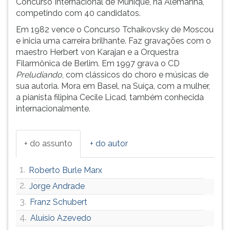
Concurso Internacional de Munique, na Alemanha,
(primeira
competindo com 40 candidatos.
tecla
à
Em 1982 vence o Concurso Tchaikovsky de Moscou
direita
e inicia uma carreira brilhante. Faz gravações com o
do
maestro Herbert von Karajan e a Orquestra
F).
Filarmônica de Berlim. Em 1997 grava o CD
Para
Preludiando
, com clássicos do choro e músicas de
ir
sua autoria. Mora em Basel, na Suíça, com a mulher,
ao
a pianista filipina Cecile Licad, também conhecida
menu
internacionalmente.
principal
pressione
a
+ do assunto
+ do autor
tecla
J
1.
Roberto Burle Marx
e
depois
2.
Jorge Andrade
F.
3.
Franz Schubert
Pressione
4.
Aluísio Azevedo
F
para