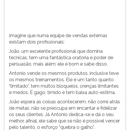
tem
TAB
uma
e
f...
depois
F.
Para
Imagine que numa equipe de vendas externas
pausar
existam dois profissionais:
a
leitura
João, um excelente profissional que domina
pressione
técnicas, tem uma fantástica oratória e poder de
D
persuasão, mais além: ele é bom e sabe disso.
(primeira
Antonio vende os mesmos produtos, inclusive teve
tecla
os mesmos treinamentos. Ele é um tanto quanto
à
“limitado”, tem muitos bloqueios, crenças limitantes
esquerda
e medos. É gago, tímido e tem baixa auto-estima.
do
F),
João espera as coisas acontecerem, não corre atrás
para
de metas, não se preocupa em encantar e fidelizar
continuar
os seus clientes. Já Antonio dedica-se e dá o seu
pressione
melhor, afinal, ele sabe que se não é possível vencer
G
pelo talento, o esforço “quebra o galho”.