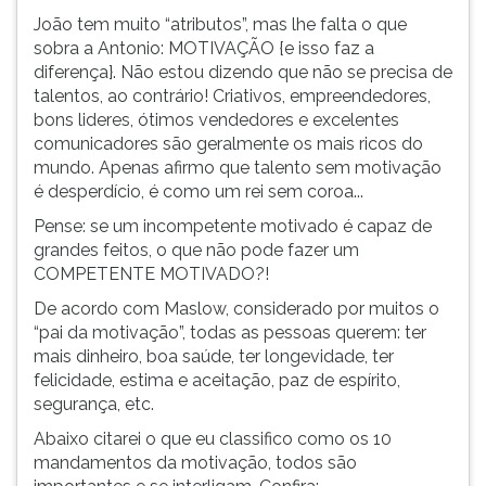
(primeira
João tem muito “atributos”, mas lhe falta o que
tecla
sobra a Antonio: MOTIVAÇÃO {e isso faz a
à
diferença}. Não estou dizendo que não se precisa de
direita
talentos, ao contrário! Criativos, empreendedores,
do
bons lideres, ótimos vendedores e excelentes
F).
comunicadores são geralmente os mais ricos do
Para
mundo. Apenas afirmo que talento sem motivação
ir
é desperdício, é como um rei sem coroa...
ao
menu
Pense: se um incompetente motivado é capaz de
principal
grandes feitos, o que não pode fazer um
pressione
COMPETENTE MOTIVADO?!
a
De acordo com Maslow, considerado por muitos o
tecla
“pai da motivação”, todas as pessoas querem: ter
J
mais dinheiro, boa saúde, ter longevidade, ter
e
felicidade, estima e aceitação, paz de espírito,
depois
segurança, etc.
F.
Pressione
Abaixo citarei o que eu classifico como os 10
F
mandamentos da motivação, todos são
para