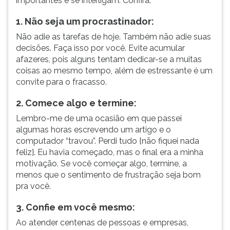
importantes e se interligam. Confira:
ouvir
1. Não seja um procrastinador:
essa
instrução
Não adie as tarefas de hoje. Também não adie suas
novamente.
decisões. Faça isso por você. Evite acumular
afazeres, pois alguns tentam dedicar-se a muitas
coisas ao mesmo tempo, além de estressante é um
convite para o fracasso.
2. Comece algo e termine:
Lembro-me de uma ocasião em que passei
algumas horas escrevendo um artigo e o
computador “travou”. Perdi tudo {não fiquei nada
feliz}. Eu havia começado, mas o final era a minha
motivação. Se você começar algo, termine, a
menos que o sentimento de frustração seja bom
pra você.
3. Confie em você mesmo:
Ao atender centenas de pessoas e empresas,