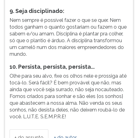
9. Seja disciplinado:
Nem sempre é possível fazer o que se quer. Nem
todos ganham o quanto gostariam ou fazem o que
sabem e/ou amam. Disciplina é plantar pra colher,
só que o plantio é árduo. A disciplina transformou
um camelô num dos maiores empreendedores do
mundo.
10. Persista, persista, persista...
Olhe para seu alvo, fixe os olhos nele e prossiga até
tocá-lo. Será fácil? É bem provável que não, mas
ainda que você seja surrado, não seja nocauteado.
Fomos criados para sonhar e são eles {os sonhos}
que abastecem a nossa alma. Não venda os seus
sonhos, não desista deles, não deixem roubá-lo de
você. L.U.T.E. S.E.M.P.R.E!
+ do assunto
+ do autor