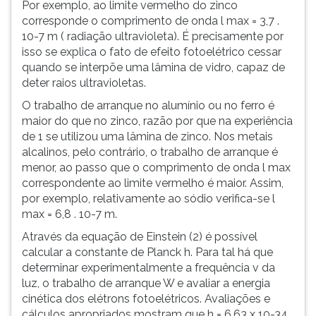
Por exemplo, ao limite vermelho do zinco
corresponde o comprimento de onda l max = 3,7 .
10-7 m ( radiação ultravioleta). É precisamente por
isso se explica o fato de efeito fotoelétrico cessar
quando se interpõe uma lâmina de vidro, capaz de
deter raios ultravioletas.
O trabalho de arranque no alumínio ou no ferro é
maior do que no zinco, razão por que na experiência
de 1 se utilizou uma lâmina de zinco. Nos metais
alcalinos, pelo contrário, o trabalho de arranque é
menor, ao passo que o comprimento de onda l max
correspondente ao limite vermelho é maior. Assim,
por exemplo, relativamente ao sódio verifica-se l
max = 6,8 . 10-7 m.
Através da equação de Einstein (2) é possível
calcular a constante de Planck h. Para tal há que
determinar experimentalmente a frequência v da
luz, o trabalho de arranque W e avaliar a energia
cinética dos elétrons fotoelétricos. Avaliações e
cálculos apropriados mostram que h = 6,63 x 10-34