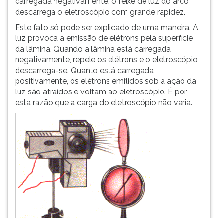
carregada negativamente, o feixe de luz do arco
(primeira
descarrega o eletroscópio com grande rapidez.
tecla
à
Este fato só pode ser explicado de uma maneira. A
direita
luz provoca a emissão de elétrons pela superfície
do
da lâmina. Quando a lâmina está carregada
F).
negativamente, repele os elétrons e o eletroscópio
Para
descarrega-se. Quanto está carregada
ir
positivamente, os elétrons emitidos sob a ação da
ao
luz são atraídos e voltam ao eletroscópio. É por
menu
esta razão que a carga do eletroscópio não varia.
principal
pressione
a
tecla
J
e
depois
F.
Pressione
F
para