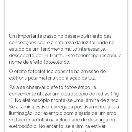
um
TAB
fenômeno
e
muito
depois
interessant...
F.
Para
Um importante passo no desenvolvimento das
pausar
concepções sobre a natureza da luz foi dado no
a
estudo de um fenômeno muito interessante,
leitura
descoberto por H. Hertz . Este fenômeno recebeu o
pressione
nome de efeito fotoelétrico.
D
(primeira
O efeito fotoelétrico consiste na emissão de
tecla
elétrons pela matéria sob a ação da luz.
à
Para se observar o efeito fotoelétrico , é
esquerda
conveniente utilizar um eletroscópio de folhas ( fig.
do
1). No eletroscópio monta-se uma lâmina de zinco.
F),
Se a lâmina estiver carregada positivamente, a sua
para
iluminação, por exemplo com a ajuda de um arco
continuar
voltaico, não influi na velocidade de descarga do
pressione
eletroscópio. No entanto, se a lâmina estiver
G