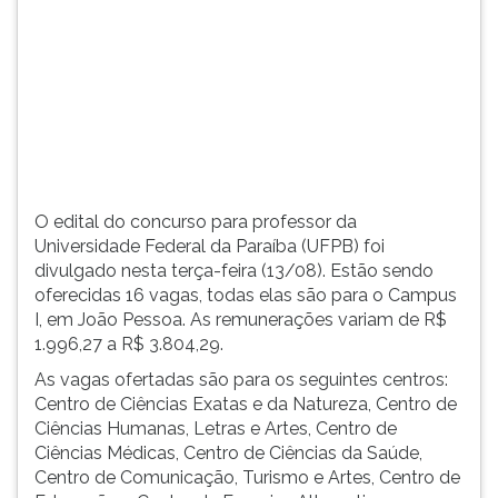
objeto
TAB
do
e
concurso.
depois
F.
Para
pausar
a
leitura
pressione
O edital do concurso para professor da
D
Universidade Federal da Paraíba (UFPB) foi
(primeira
divulgado nesta terça-feira (13/08). Estão sendo
tecla
oferecidas 16 vagas, todas elas são para o Campus
à
I, em João Pessoa. As remunerações variam de R$
esquerda
1.996,27 a R$ 3.804,29.
do
As vagas ofertadas são para os seguintes centros:
F),
Centro de Ciências Exatas e da Natureza, Centro de
para
Ciências Humanas, Letras e Artes, Centro de
continuar
Ciências Médicas, Centro de Ciências da Saúde,
pressione
Centro de Comunicação, Turismo e Artes, Centro de
G