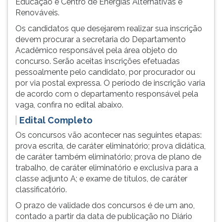
Educação e Centro de Energias Alternativas e
(primeira
Renováveis.
tecla
à
Os candidatos que desejarem realizar sua inscrição
direita
devem procurar a secretaria do Departamento
do
Acadêmico responsável pela área objeto do
F).
concurso. Serão aceitas inscrições efetuadas
Para
pessoalmente pelo candidato, por procurador ou
ir
por via postal expressa. O período de inscrição varia
ao
de acordo com o departamento responsável pela
menu
vaga, confira no edital abaixo.
principal
Edital Completo
pressione
a
Os concursos vão acontecer nas seguintes etapas:
tecla
prova escrita, de caráter eliminatório; prova didática,
J
de caráter também eliminatório; prova de plano de
e
trabalho, de caráter eliminatório e exclusiva para a
depois
classe adjunto A; e exame de títulos, de caráter
F.
classificatório.
Pressione
O prazo de validade dos concursos é de um ano,
F
contado a partir da data de publicação no Diário
para