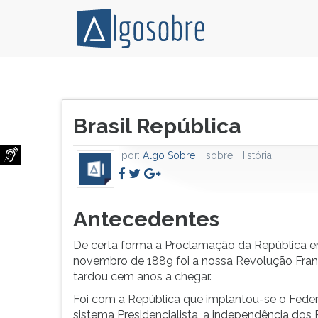
De
Pressione
certa
TAB
Título
forma
e
Brasil República
do
a
depois
artigo:
Proclamação
F
por:
Algo Sobre
sobre:
História
da
para
República
ouvir
em
o
15
conteúdo
Antecedentes
de
principal
novembro
desta
De certa forma a Proclamação da República e
de
tela.
novembro de 1889 foi a nossa Revolução Fra
1889
Para
tardou cem anos a chegar.
foi
pular
Foi com a República que implantou-se o Feder
a
essa
sistema Presidencialista, a independência dos 