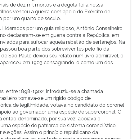
is de dez mil mortos e a degola foi a nossa
stilhos venceu a guerra com apoio do Exército de
o por um quarto de século.
 Liderados por um guia religioso, Antônio Conselheiro,
ano declararam-se em guerra contra a República, em
nviados para sufocar aquela rebelião de sertanejos. Na
passou boa parte dos sobreviventes pelo fio da
 de São Paulo deixou seu relato num livro admirável, o
que apareceu em 1903 consagrando-o como um dos
es, entre 1898-1902, introduziu-se a chamada
brasileiro tornava-se um rígido código de
teórica de legitimidade, votava no candidato do coronel
 apoio ao governador, uma espécie de supercoronel. O
a então denominado, por sua vez, apoiava o
 uma espécie de patriarca do sistema coronelístico.
 eleições. Assim o princípio republicano da