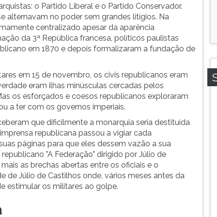
rquistas: o Partido Liberal e o Partido Conservador.
e alternavam no poder sem grandes litígios. Na
remamente centralizado apesar da aparência
ação da 3ª República francesa, políticos paulistas
ublicano em 1870 e depois formalizaram a fundação de
tares em 15 de novembro, os civis republicanos eram
verdade eram ilhas minúsculas cercadas pelos
 Mas os esforçados e coesos republicanos exploraram
ou a ter com os governos imperiais.
eberam que dificilmente a monarquia seria destituída
imprensa republicana passou a vigiar cada
suas páginas para que eles dessem vazão a sua
 republicano "A Federação" dirigido por Júlio de
mais as brechas abertas entre os oficiais e o
de de Júlio de Castilhos onde, vários meses antes da
 estimular os militares ao golpe.
a