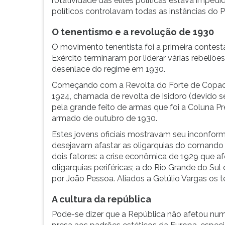
rotatividade das elites políticas estava imped
políticos controlavam todas as instâncias do P
O tenentismo e a revolução de 1930
O movimento tenentista foi a primeira contesta
Exército terminaram por liderar várias rebeliõe
desenlace do regime em 1930.
Começando com a Revolta do Forte de Copaca
1924, chamada de revolta de Isidoro (devido
pela grande feito de armas que foi a Coluna P
armado de outubro de 1930.
Estes jovens oficiais mostravam seu inconformi
desejavam afastar as oligarquias do comando
dois fatores: a crise econômica de 1929 que af
oligarquias periféricas; a do Rio Grande do Su
por João Pessoa. Aliados a Getúlio Vargas os
A cultura da república
Pode-se dizer que a República não afetou num