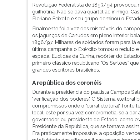
Revolução Federalista de 1893/94 provocou ma
guilhotina. Não se dava quartel ao inimigo. Ca
Floriano Peixoto e seu grupo dominou o Estad
Finalmente foi a vez dos miseráveis do campo.
os jagunços de Canudos em pleno interior bai
1896/97. Milhares de soldados foram para lá e
última campanha o Exército tomou o reduto e 
espada. Euclides da Cunha, repórter do Estado
primeiro clássico republicano "Os Sertões" 
grandes escritores brasileiros.
A república dos coronéis
Durante a presidência do paulista Campos Sal
"verificação dos poderes". O Sistema eleitoral 
compromissos onde o "curral eleitoral", fonte 
local, este por sua vez comprometia-se a dar
governador, ou presidente do Estado, como er
Presidente da República, que se tornava assim
Era praticamente impossível a oposição vencer