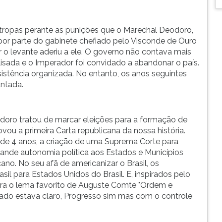
 tropas perante as punições que o Marechal Deodoro,
 por parte do gabinete chefiado pelo Visconde de Ouro
r o levante aderiu a ele. O governo não contava mais
isada e o Imperador foi convidado a abandonar o país.
esistência organizada. No entanto, os anos seguintes
ntada.
odoro tratou de marcar eleições para a formação de
ou a primeira Carta republicana da nossa história.
 de 4 anos, a criação de uma Suprema Corte para
 grande autonomia política aos Estados e Municípios
o. No seu afã de americanizar o Brasil, os
il para Estados Unidos do Brasil. E, inspirados pelo
ira o lema favorito de Auguste Comte "Ordem e
cado estava claro, Progresso sim mas com o controle