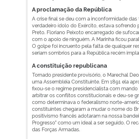
A proclamação da República
A crise final se deu com a inconformidade das
verdadeiro ídolo do Exército, estava sofrendo
Preto. Floriano Peixoto encarregado de sufoca
com o apoio de ninguém. A Marinha ficou paral
O golpe foi incruento pela falta de qualquer r
seriam sombrios para a República recém impla
A constituição republicana
Tornado presidente provisório, o Marechal De
uma Assembléia Constituinte. Em 1891 ela aprov
fixou-se o regime presidencialista com mando
arbitrar os conflitos constitucionais e deu-se
como determinava o federalismo norte-american
constituintes chegaram a mudar o nome do Bras
positivismo francês adotaram na nossa bande
Progresso" como um ideal a ser seguido. O re
das Forças Armadas.