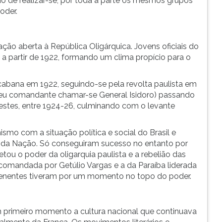
ido de realizar-se, por toda a parte os mesmos grupos
oder.
ção aberta à República Oligárquica. Jovens oficiais do
s a partir de 1922, formando um clima propício para o
bana em 1922, seguindo-se pela revolta paulista em
 seu comandante chamar-se General Isidoro) passando
restes, entre 1924-26, culminando com o levante
smo com a situação política e social do Brasil e
 da Nação. Só conseguiram sucesso no entanto por
etou o poder da oligarquia paulista e a rebelião das
l comandada por Getúlio Vargas e a da Paraíba liderada
 tenentes tiveram por um momento no topo do poder.
 primeiro momento a cultura nacional que continuava