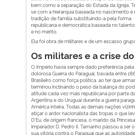
nossa
leitura
bem como a separação do Estada da Igreja. T
Revolução
pressione
se com a hierarquia baseada no nascimento e 
Francesa
TAB
tradição de família substituindo-a pela forma
que
e
republicana e democrática baseada no talento
tardou
depois
e no mérito.
cem
F.
anos
Para
Ela foi obra de militares e de um escasso grup
a
pausar
chegar.
a
Os militares e a crise d
Resumo
leitura
sobre
pressione
O Império havia sempre dado preferência pela M
as
D
dolorosa Guerra do Paraguai, travada entre 186
...
(primeira
Brasileiro como força política. ao ter que arma
tecla
terminou inclinando o peso da balança do pod
à
atitude cada vez mais republicana por parte da
esquerda
Argentina e do Uruguai durante a guerra paragua
do
América inteira. Todas as demais nações vizinh
F),
atiçar o ardor nacionalista das tropas o que le
para
D'Eu, de origem francesa, o marido da Princesa
continuar
Imperador D. Pedro II. Tamanho passou a ser o
pressione
sua vitória contra o Paraguai que as autoridad