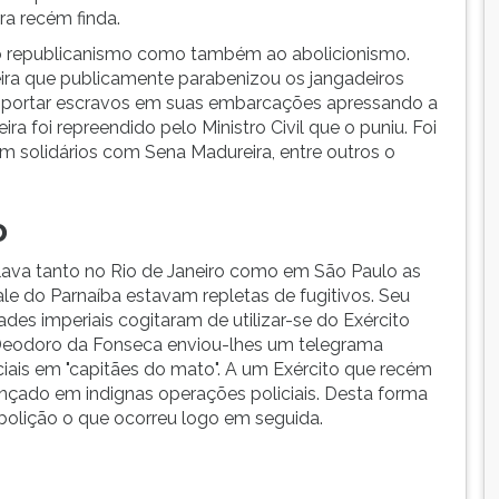
ra recém finda.
ao republicanismo como também ao abolicionismo.
ira que publicamente parabenizou os jangadeiros
sportar escravos em suas embarcações apressando a
a foi repreendido pelo Ministro Civil que o puniu. Foi
em solidários com Sena Madureira, entre outros o
o
lava tanto no Rio de Janeiro como em São Paulo as
e do Parnaíba estavam repletas de fugitivos. Seu
des imperiais cogitaram de utilizar-se do Exército
 Deodoro da Fonseca enviou-lhes um telegrama
iais em "capitães do mato". A um Exército que recém
ançado em indignas operações policiais. Desta forma
bolição o que ocorreu logo em seguida.