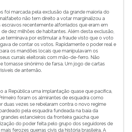
os foi marcada pela exclusão da grande maioria do
nalfabeto não tem direito a votar marginalizou a
s escravos recentemente alforriados que eram em
e dez milhões de habitantes. Além desta exclusão,
ue terminava por estimular a fraude visto que o voto
egava de contar os votos. Rapidamente o poder real e
r, para os mandões locais que manipulavam os
 seus currais eleitorais com mão-de-ferro. Não
e tornasse sinônimo de farsa. Um jogo de cartas
isíveis de antemão.
do a República uma implantação quase que pacífica,
 Primeiro foram os almirantes de esquadra como
r duas vezes se rebelaram contra o novo regime
ombardeado pela esquadra fundeada na baía da
grandes estancieiros da fronteira gaúcha que
zação do poder feita pelo grupo dos seguidores de
ais ferozes guerras civis da história brasileira. A