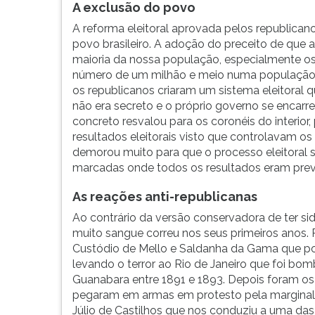
A exclusão do povo
A reforma eleitoral aprovada pelos republican
povo brasileiro. A adoção do preceito de que a
maioria da nossa população, especialmente o
número de um milhão e meio numa população d
os republicanos criaram um sistema eleitoral q
não era secreto e o próprio governo se encarr
concreto resvalou para os coronéis do interio
resultados eleitorais visto que controlavam os
demorou muito para que o processo eleitoral s
marcadas onde todos os resultados eram prev
As reações anti-republicanas
Ao contrário da versão conservadora de ter si
muito sangue correu nos seus primeiros anos.
Custódio de Mello e Saldanha da Gama que po
levando o terror ao Rio de Janeiro que foi b
Guanabara entre 1891 e 1893. Depois foram os 
pegaram em armas em protesto pela marginali
Júlio de Castilhos que nos conduziu a uma das m