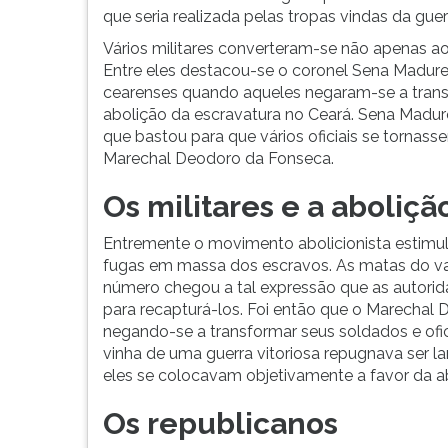
G
que seria realizada pelas tropas vindas da guer
(primeira
Vários militares converteram-se não apenas 
tecla
Entre eles destacou-se o coronel Sena Madure
à
cearenses quando aqueles negaram-se a tran
direita
abolição da escravatura no Ceará. Sena Madureir
do
que bastou para que vários oficiais se tornass
F).
Marechal Deodoro da Fonseca.
Para
ir
Os militares e a aboliçã
ao
menu
Entremente o movimento abolicionista estimu
principal
fugas em massa dos escravos. As matas do val
pressione
número chegou a tal expressão que as autorida
a
para recapturá-los. Foi então que o Marechal
tecla
negando-se a transformar seus soldados e ofic
J
vinha de uma guerra vitoriosa repugnava ser l
e
eles se colocavam objetivamente a favor da a
depois
F.
Os republicanos
Pressione