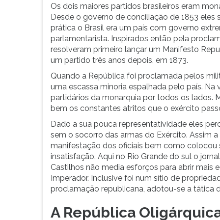
F
Os dois maiores partidos brasileiros eram mona
para
Desde o governo de conciliação de 1853 eles s
ouvir
prática o Brasil era um país com governo ext
essa
parlamentarista. Inspirados então pela proclam
instrução
resolveram primeiro lançar um Manifesto Rep
novamente.
um partido três anos depois, em 1873.
Quando a República foi proclamada pelos mili
uma escassa minoria espalhada pelo país. Na 
partidários da monarquia por todos os lados.
bem os constantes atritos que o exército pass
Dado a sua pouca representatividade eles perc
sem o socorro das armas do Exército. Assim a 
manifestação dos oficiais bem como colocou 
insatisfação. Aqui no Rio Grande do sul o jornal
Castilhos não media esforços para abrir mais e 
Imperador. Inclusive foi num sítio de proprieda
proclamação republicana, adotou-se a tática de
A República Oligárquic