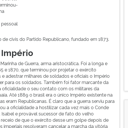
erminou-
na
 pessoal
o de civis do Partido Republicano, fundado em 1873.
o Império
arinha de Guerra, arma aristocrática. Foi a longa e
5 e 1870, que terminou por projetar o exército
s e adestrar milhares de soldados e oficiais o Império
er para os soldados. Também foi fator marcante da
 oficialidade o seu contato com os militares da
ia. Até 1889 o brasil era o único Império existente na
as eram Republicanas. É claro que a guerra serviu para
vou a oficialidade a hostilizar cada vez mais o Conde
 Isabel e provável sucessor de fato do velho
 receio de que o exército desse um golpe depois de
es imperiais resolveram cancelar a marcha da vitória