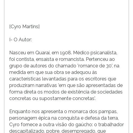
grupo
TAB
de
e
autores
depois
do
F.
[Cyro Martins]
cham...
Para
pausar
I- O Autor:
a
leitura
Nasceu em Quaraí, em 1908. Médico psicanalista,
pressione
foi contista, ensaísta e romancista. Pertenceu ao
D
grupo de autores do chamado 'romance de 30', na
(primeira
medida em que sua obra se adequou às
tecla
características levantadas para os escritores que
à
produziram narrativas 'em que são apresentadas de
esquerda
forma direta os modos de existência de sociedades
do
concretas ou supostamente concretas'.
F),
para
Enquanto nos apresenta o monarca dos pampas,
continuar
personagem épica na conquista e defesa da terra,
pressione
Cyro fornece a outra visão do gaúcho: o trabalhador
G
descapitalizado, pobre, desempregado, que