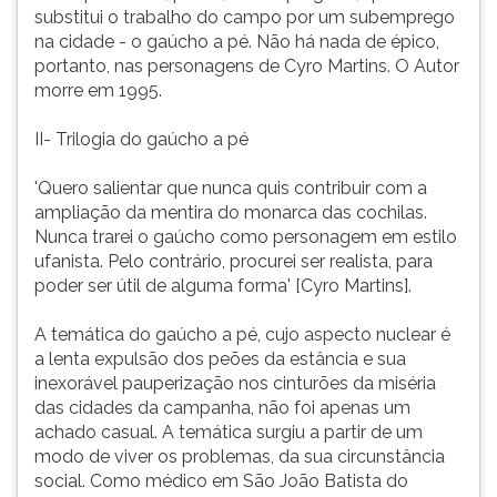
(primeira
substitui o trabalho do campo por um subemprego
tecla
na cidade - o gaúcho a pé. Não há nada de épico,
à
portanto, nas personagens de Cyro Martins. O Autor
direita
morre em 1995.
do
F).
II- Trilogia do gaúcho a pé
Para
ir
'Quero salientar que nunca quis contribuir com a
ao
ampliação da mentira do monarca das cochilas.
menu
Nunca trarei o gaúcho como personagem em estilo
principal
ufanista. Pelo contrário, procurei ser realista, para
pressione
poder ser útil de alguma forma' [Cyro Martins].
a
tecla
A temática do gaúcho a pé, cujo aspecto nuclear é
J
a lenta expulsão dos peões da estância e sua
e
inexorável pauperização nos cinturões da miséria
depois
das cidades da campanha, não foi apenas um
F.
achado casual. A temática surgiu a partir de um
Pressione
modo de viver os problemas, da sua circunstância
F
social. Como médico em São João Batista do
para