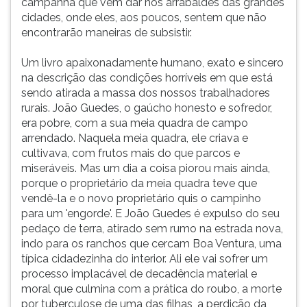
campanha que vêm dar nos arrabaldes das grandes
cidades, onde eles, aos poucos, sentem que não
encontrarão maneiras de subsistir.
Um livro apaixonadamente humano, exato e sincero
na descrição das condições horríveis em que está
sendo atirada a massa dos nossos trabalhadores
rurais. João Guedes, o gaúcho honesto e sofredor,
era pobre, com a sua meia quadra de campo
arrendado. Naquela meia quadra, ele criava e
cultivava, com frutos mais do que parcos e
miseráveis. Mas um dia a coisa piorou mais ainda,
porque o proprietário da meia quadra teve que
vendê-la e o novo proprietário quis o campinho
para um 'engorde'. E João Guedes é expulso do seu
pedaço de terra, atirado sem rumo na estrada nova,
indo para os ranchos que cercam Boa Ventura, uma
típica cidadezinha do interior. Ali ele vai sofrer um
processo implacável de decadência material e
moral que culmina com a prática do roubo, a morte
por tuberculose de uma das filhas, a perdição da