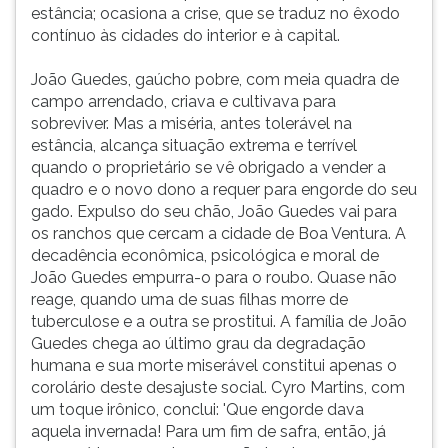
estância; ocasiona a crise, que se traduz no êxodo
contínuo às cidades do interior e à capital.
João Guedes, gaúcho pobre, com meia quadra de
campo arrendado, criava e cultivava para
sobreviver. Mas a miséria, antes tolerável na
estância, alcança situação extrema e terrível
quando o proprietário se vê obrigado a vender a
quadro e o novo dono a requer para engorde do seu
gado. Expulso do seu chão, João Guedes vai para
os ranchos que cercam a cidade de Boa Ventura. A
decadência econômica, psicológica e moral de
João Guedes empurra-o para o roubo. Quase não
reage, quando uma de suas filhas morre de
tuberculose e a outra se prostitui. A família de João
Guedes chega ao último grau da degradação
humana e sua morte miserável constitui apenas o
corolário deste desajuste social. Cyro Martins, com
um toque irônico, conclui: 'Que engorde dava
aquela invernada! Para um fim de safra, então, já