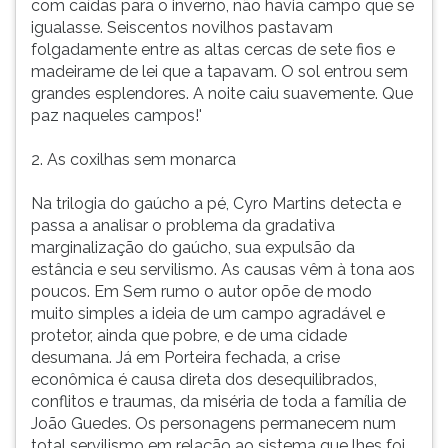
com caídas para o inverno, não havia campo que se
igualasse. Seiscentos novilhos pastavam
folgadamente entre as altas cercas de sete fios e
madeirame de lei que a tapavam. O sol entrou sem
grandes esplendores. A noite caiu suavemente. Que
paz naqueles campos!'
2. As coxilhas sem monarca
Na trilogia do gaúcho a pé, Cyro Martins detecta e
passa a analisar o problema da gradativa
marginalização do gaúcho, sua expulsão da
estância e seu servilismo. As causas vêm à tona aos
poucos. Em Sem rumo o autor opõe de modo
muito simples a ideia de um campo agradável e
protetor, ainda que pobre, e de uma cidade
desumana. Já em Porteira fechada, a crise
econômica é causa direta dos desequilibrados,
conflitos e traumas, da miséria de toda a família de
João Guedes. Os personagens permanecem num
total servilismo em relação ao sistema que lhes foi