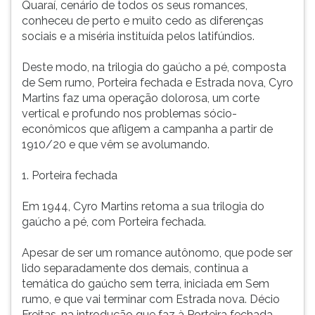
Quaraí, cenário de todos os seus romances,
ouvir
conheceu de perto e muito cedo as diferenças
essa
sociais e a miséria instituída pelos latifúndios.
instrução
novamente.
Deste modo, na trilogia do gaúcho a pé, composta
de Sem rumo, Porteira fechada e Estrada nova, Cyro
Martins faz uma operação dolorosa, um corte
vertical e profundo nos problemas sócio-
econômicos que afligem a campanha a partir de
1910/20 e que vêm se avolumando.
1. Porteira fechada
Em 1944, Cyro Martins retoma a sua trilogia do
gaúcho a pé, com Porteira fechada.
Apesar de ser um romance autônomo, que pode ser
lido separadamente dos demais, continua a
temática do gaúcho sem terra, iniciada em Sem
rumo, e que vai terminar com Estrada nova. Décio
Freitas, na introdução que faz à Porteira fechada,