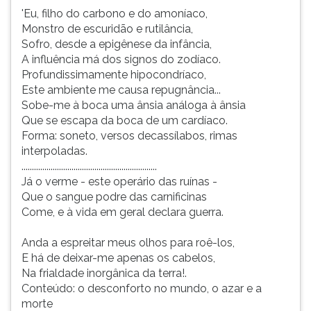
'Eu, filho do carbono e do amoníaco,
Monstro de escuridão e rutilância,
Sofro, desde a epigênese da infância,
A influência má dos signos do zodíaco.
Profundissimamente hipocondríaco,
Este ambiente me causa repugnância...
Sobe-me à boca uma ânsia análoga à ânsia
Que se escapa da boca de um cardíaco.
Forma: soneto, versos decassílabos, rimas
interpoladas.
.................................................................
Já o verme - este operário das ruínas -
Que o sangue podre das carnificinas
Come, e à vida em geral declara guerra.
Anda a espreitar meus olhos para roê-los,
E há de deixar-me apenas os cabelos,
Na frialdade inorgânica da terra!.
Conteúdo: o desconforto no mundo, o azar e a
morte