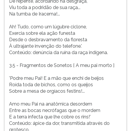
De repente, acordando na desgraça,
Viu toda a podridão de sua raça...
Na tumba de Iracema!...
Ah! Tudo, como um lúgubre ciclone,
Exercia sobre ela ação funesta
Desde o desbravamento da floresta
À ultrajante invenção do telefone.'
Conteúdo: denúncia da ruína da raça indígena.
3.5 - Fragmentos de Sonetos [ A meu pai morto ]
'Podre meu Pai! E a mão que enchi de beijos
Roída toda de bichos, como os queijos
Sobre a mesa de orgíacos festins!...
Amo meu Pai na anatômica desordem
Entre as bocas necrófagas que o mordem
E a terra infecta que lhe cobre os rins!'
Conteúdo: ápice da dor, transmitida através do
grotesco.