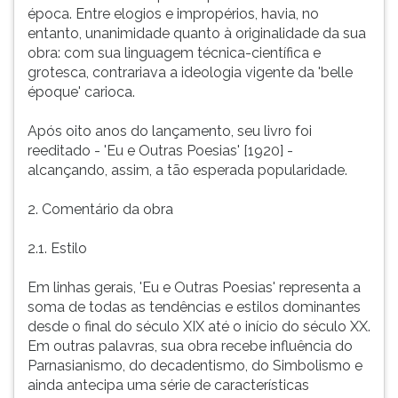
publicar,
(primeira
época. Entre elogios e impropérios, havia, no
com
tecla
entanto, unanimidade quanto à originalidade da sua
a
à
obra: com sua linguagem técnica-científica e
ajuda
direita
grotesca, contrariava a ideologia vigente da 'belle
de
do
époque' carioca.
um
F).
irmão,
Para
Após oito anos do lançamento, seu livro foi
em
ir
reeditado - 'Eu e Outras Poesias' [1920] -
1912,
ao
alcançando, assim, a tão esperada popularidade.
'Eu',
menu
seu
principal
2. Comentário da obra
único
pressione
livro
a
2.1. Estilo
de
tecla
poesias.Passados
J
Em linhas gerais, 'Eu e Outras Poesias' representa a
dois
e
soma de todas as tendências e estilos dominantes
anos,
depois
desde o final do século XIX até o início do século XX.
em
F.
Em outras palavras, sua obra recebe influência do
1914,
Pressione
Parnasianismo, do decadentismo, do Simbolismo e
adoeceu
F
ainda antecipa uma série de características
e
para