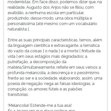
modernistas. Em face disso, podemos dizer que, na
morreu
ouvir
realidade, Augusto dos Anjos não se filiou, com
de
essa
exatidão, a nenhuma escola em particular,
pn
instrução
produzindo, desse modo, uma obra múltipla e
novamente.
personalíssima [até mesmo com um vocabulário
naturalista ].
Entre as suas principais características, temos, além
da linguagem científica e extravagante, a temática
do vazio da coisas [ o nada ] e a morte [ finitude da
vida ] em seus estágios mais degradados: a
putrefação, a decomposição da
matéria.Simultaneamente, reflete em seus versos a
profunda melancolia, a descrença e o pessimismo
frente ao ser e à sociedade, elaborando, assim, uma
poesia de negação: nega as falsas ideologias, a
corrupção, os amores fúteis e as paixões
transitórias:
'Melancolia! Estende-me a tua asa!
És a árvore em que devo reclinar-me...