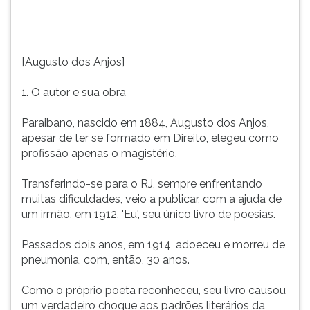
se
TAB
formado
e
em
depois
Direito,
F.
[Augusto dos Anjos]
elegeu
Para
como
pausar
1. O autor e sua obra
profissão
a
apenas
leitura
Paraibano, nascido em 1884, Augusto dos Anjos,
o
pressione
apesar de ter se formado em Direito, elegeu como
magistério.Transferindo-
D
profissão apenas o magistério.
se
(primeira
para
tecla
Transferindo-se para o RJ, sempre enfrentando
o
à
muitas dificuldades, veio a publicar, com a ajuda de
RJ,
esquerda
um irmão, em 1912, 'Eu', seu único livro de poesias.
sempre
do
enfrentando
F),
Passados dois anos, em 1914, adoeceu e morreu de
muitas
para
pneumonia, com, então, 30 anos.
dificuldades,
continuar
veio
pressione
Como o próprio poeta reconheceu, seu livro causou
a
G
um verdadeiro choque aos padrões literários da