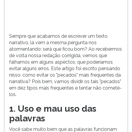
volta
TAB
nossa
e
redação
depois
corrigida,
F.
vemos
Para
Sempre que acabamos de escrever um texto
que
pausar
narrativo, lá vem a mesma pergunta nos
falhamos
a
atormentando: será que ficou bom? Ao recebermos
...
leitura
de volta nossa redação corrigida, vemos que
pressione
falhamos em alguns aspectos, que poderíamos
D
evitar alguns erros. Este artigo foi escrito pensando
(primeira
nisso: como evitar os "pecados" mais frequentes da
tecla
narrativa? Pois bem, vamos dividir os tais "pecados"
à
em dez tipos mais frequentes e tentar não cometê-
esquerda
los.
do
F),
1. Uso e mau uso das
para
continuar
palavras
pressione
G
Você sabe muito bem que as palavras funcionam