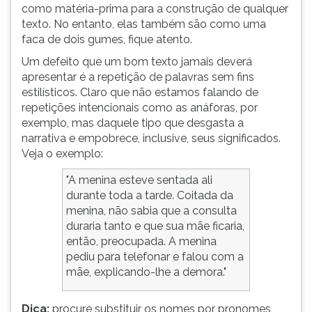
(primeira
como matéria-prima para a construção de qualquer
tecla
texto. No entanto, elas também são como uma
à
faca de dois gumes, fique atento.
direita
Um defeito que um bom texto jamais deverá
do
apresentar é a repetição de palavras sem fins
F).
estilísticos. Claro que não estamos falando de
Para
repetições intencionais como as anáforas, por
ir
exemplo, mas daquele tipo que desgasta a
ao
narrativa e empobrece, inclusive, seus significados.
menu
Veja o exemplo:
principal
pressione
"A menina esteve sentada ali
a
durante toda a tarde. Coitada da
tecla
menina, não sabia que a consulta
J
duraria tanto e que sua mãe ficaria,
e
então, preocupada. A menina
depois
pediu para telefonar e falou com a
F.
mãe, explicando-lhe a demora."
Pressione
F
Dica:
procure substituir os nomes por pronomes
para