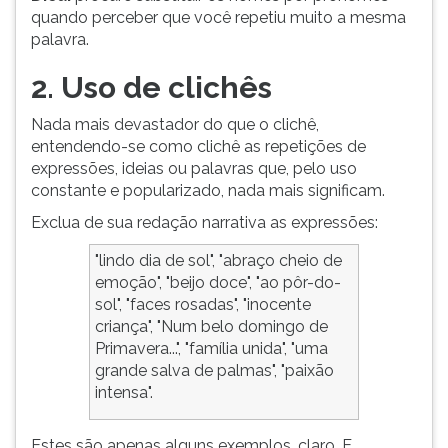
quando perceber que você repetiu muito a mesma
ouvir
palavra.
essa
instrução
2. Uso de clichês
novamente.
Nada mais devastador do que o clichê,
entendendo-se como clichê as repetições de
expressões, ideias ou palavras que, pelo uso
constante e popularizado, nada mais significam.
Exclua de sua redação narrativa as expressões:
"lindo dia de sol", "abraço cheio de
emoção", "beijo doce", "ao pôr-do-
sol", "faces rosadas", "inocente
criança", "Num belo domingo de
Primavera...", "família unida", "uma
grande salva de palmas", "paixão
intensa".
Estes são apenas alguns exemplos, claro. E