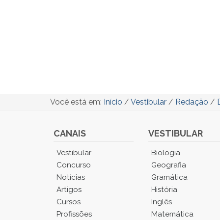
Você está em:
Início
/
Vestibular
/
Redação
/
CANAIS
VESTIBULAR
Você
Vestibular
Biologia
está
Concurso
Geografia
no
Notícias
Gramática
Menu
Artigos
História
Principal.
Cursos
Inglês
Pressione
TAB
Profissões
Matemática