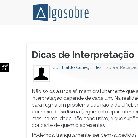
Podemos,
Pressione
tranquilamente,
TAB
Título
ser
e
Dicas de Interpretação
do
bem-
depois
artigo:
sucedidos
F
por:
Eraldo Cunegundes
sobre:
Redação
numa
para
interpretação
ouvir
de
o
texto.
conteúdo
Não só os alunos afirmam gratuitamente que 
Para
principal
interpretação depende de cada um. Na realidad
isso,
desta
para fugir a um problema que não é de difícil 
devemos
tela.
por meio de
sofisma
(argumento aparentement
observar
Para
mas, na realidade, não conclusivo, e que supõ
o
pular
por parte de quem o apresenta).
seguinte:
essa
Podemos, tranquilamente, ser bem-sucedido