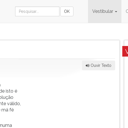
Vestibular
Ouvir Texto
a
e isto é
solução
e válido,
e má fé
s numa