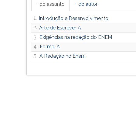
F
+ do assunto
+ do autor
para
ouvir
1.
Introdução e Desenvolvimento
essa
2.
Arte de Escrever, A
instrução
novamente.
3.
Exigências na redação do ENEM
4.
Forma, A
5.
A Redação no Enem