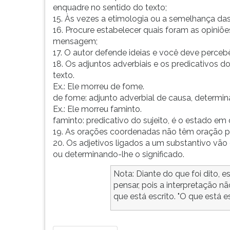
enquadre no sentido do texto;
G
15. Às vezes a etimologia ou a semelhança das
(primeira
16. Procure estabelecer quais foram as opiniõe
tecla
mensagem;
à
17. O autor defende ideias e você deve percebê
direita
18. Os adjuntos adverbiais e os predicativos d
do
texto.
F).
Ex.: Ele morreu de fome.
Para
de fome: adjunto adverbial de causa, determina 
ir
Ex.: Ele morreu faminto.
ao
faminto: predicativo do sujeito, é o estado em
menu
19. As orações coordenadas não têm oração pri
principal
20. Os adjetivos ligados a um substantivo vão
pressione
ou determinando-lhe o significado.
a
tecla
Nota: Diante do que foi dito,
J
pensar, pois a interpretação 
e
que está escrito. "O que está esc
depois
F.
Pressione