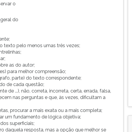
servar o
 geral do
ente;
er o texto pelo menos umas três vezes;
ntrelinhas;
ar;
bre as do autor;
rtes) para melhor compreensão;
rafo, parte) do texto correspondente;
ado de cada questão;
de ...), não, correta, incorreta, certa, errada, falsa,
recem nas perguntas e que, às vezes, dificultam a
etas, procurar a mais exata ou a mais completa;
rar um fundamento de lógica objetiva;
os superficiais;
tro daquela resposta, mas a opção que melhor se