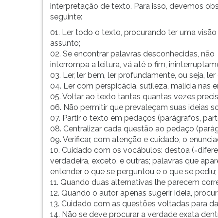
leitura
interpretação de texto. Para isso, devemos ob
pressione
seguinte:
TAB
01. Ler todo o texto, procurando ter uma visão
e
assunto;
depois
02. Se encontrar palavras desconhecidas, não
F.
interrompa a leitura, vá até o fim, ininterruptam
Para
03. Ler, ler bem, ler profundamente, ou seja, l
pausar
04. Ler com perspicácia, sutileza, malícia nas e
a
05. Voltar ao texto tantas quantas vezes precis
leitura
06. Não permitir que prevaleçam suas ideias so
pressione
07. Partir o texto em pedaços (parágrafos, pa
D
08. Centralizar cada questão ao pedaço (parág
(primeira
09. Verificar, com atenção e cuidado, o enunci
tecla
10. Cuidado com os vocábulos: destoa (=diferente 
à
verdadeira, exceto, e outras; palavras que apa
esquerda
entender o que se perguntou e o que se pediu;
do
11. Quando duas alternativas lhe parecem corr
F),
12. Quando o autor apenas sugerir ideia, procu
para
13. Cuidado com as questões voltadas para dad
continuar
14. Não se deve procurar a verdade exata den
pressione