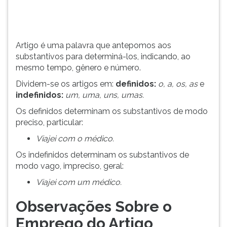
número.
TAB
Divi...
e
depois
F.
Artigo é uma palavra que antepomos aos
Para
substantivos para determiná-los, indicando, ao
pausar
mesmo tempo, gênero e número.
a
Dividem-se os artigos em:
definidos:
o, a, os, as
e
leitura
indefinidos:
um, uma, uns, umas.
pressione
D
Os definidos determinam os substantivos de modo
(primeira
preciso, particular:
tecla
Viajei com o médico.
à
esquerda
Os indefinidos determinam os substantivos de
do
modo vago, impreciso, geral:
F),
Viajei com um médico.
para
continuar
Observações Sobre o
pressione
Emprego do Artigo
G