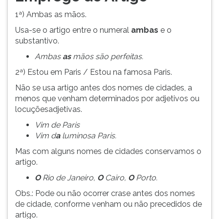
(primeira
tecla
1ª) Ambas as mãos.
à
Usa-se o artigo entre o numeral
ambas
e o
direita
substantivo.
do
Ambas
as
mãos são perfeitas.
F).
Para
2ª) Estou em Paris / Estou na famosa Paris.
ir
Não se usa artigo antes dos nomes de cidades, a
ao
menos que venham determinados por adjetivos ou
menu
locuçõesadjetivas.
principal
pressione
Vim de Paris
a
Vim d
a
luminosa Paris.
tecla
Mas com alguns nomes de cidades conservamos o
J
artigo.
e
depois
O
Rio de Janeiro,
O
Cairo,
O
Porto.
F.
Obs.: Pode ou não ocorrer crase antes dos nomes
Pressione
de cidade, conforme venham ou não precedidos de
F
artigo.
para