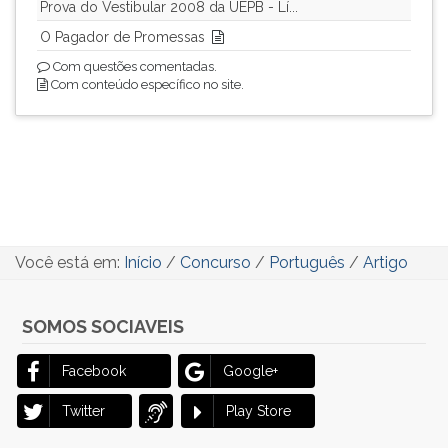
Prova do Vestibular 2008 da UEPB - Lí...
O Pagador de Promessas
Com questões comentadas.
Com conteúdo específico no site.
Você está em:
Início
/
Concurso
/
Português
/
Artigo
SOMOS SOCIAVEIS
Facebook
Google+
Twitter
Play Store