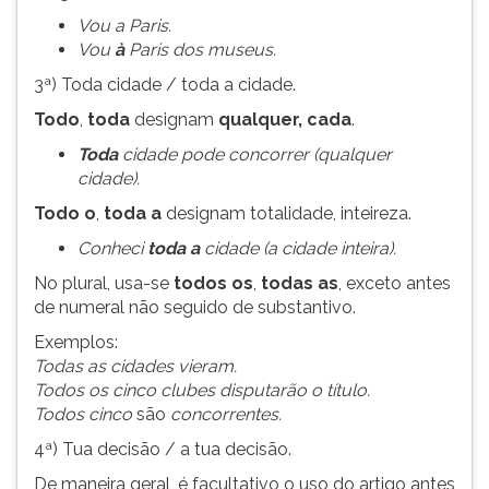
ouvir
Vou a Paris.
essa
Vou
à
Paris dos museus.
instrução
3ª) Toda cidade / toda a cidade.
novamente.
Todo
,
toda
designam
qualquer, cada
.
Toda
cidade pode concorrer (qualquer
cidade).
Todo o
,
toda a
designam totalidade, inteireza.
Conheci
toda a
cidade (a cidade inteira).
No plural, usa-se
todos os
,
todas as
, exceto antes
de numeral não seguido de substantivo.
Exemplos:
Todas as cidades vieram.
Todos os cinco clubes disputarão o título.
Todos cinco
são
concorrentes.
4ª) Tua decisão / a tua decisão.
De maneira geral, é facultativo o uso do artigo antes