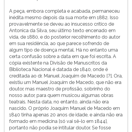
(primeira
tecla
A peça, embora completa e acabada, permaneceu
à
inédita mesmo depois da sua morte em 1882. Isso
direita
provavelmente se deveu ao insucesso crítico de
do
Antonica da Silva, seu último texto encenado em
F).
vida, de 1880, e do posterior recolhimento do autor
Para
em sua residência, ao que parece sofrendo de
ir
algum tipo de doença mental. Há no entanto uma
ao
certa confusão sobre a data em que foi escrita. A
menu
cópia existente na Divisão de Manuscritos da
principal
Biblioteca Nacional é datada de 1840, onde é
pressione
creditada ao dr. Manuel Joaquim de Macedo [?]. Ora,
a
existiu um Manuel Joaquim de Macedo, que não era
tecla
doutor, mas maestro de profissão, sobrinho do
J
nosso autor, para quem musicou algumas obras
e
teatrais. Nesta data, no entanto, ainda não era
depois
nascido. O próprio Joaquim Manuel de Macedo em
F.
1840 tinha apenas 20 anos de idade, e ainda não era
Pressione
formado em medicina [só vai sê-lo em 1844],
F
portanto não podia se intitular doutor. Se fosse
para