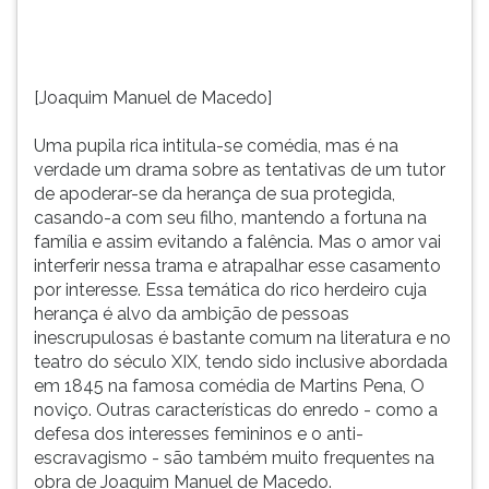
as
TAB
tentativas
e
de
depois
um
F.
[Joaquim Manuel de Macedo]
tutor
Para
de
pausar
Uma pupila rica intitula-se comédia, mas é na
apoderar-
a
verdade um drama sobre as tentativas de um tutor
se
leitura
de apoderar-se da herança de sua protegida,
da
pressione
casando-a com seu filho, mantendo a fortuna na
herança...
D
família e assim evitando a falência. Mas o amor vai
(primeira
interferir nessa trama e atrapalhar esse casamento
tecla
por interesse. Essa temática do rico herdeiro cuja
à
herança é alvo da ambição de pessoas
esquerda
inescrupulosas é bastante comum na literatura e no
do
teatro do século XIX, tendo sido inclusive abordada
F),
em 1845 na famosa comédia de Martins Pena, O
para
noviço. Outras características do enredo - como a
continuar
defesa dos interesses femininos e o anti-
pressione
escravagismo - são também muito frequentes na
G
obra de Joaquim Manuel de Macedo.