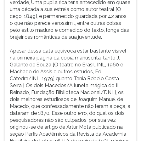
verdade, Uma pupila rica teria antecedido em quase
ouvir
uma década a sua estreia como autor teatral [O
essa
cego, 1849], e permanecido guardada por 42 anos,
instrução
o que não parece verossímil, entre outras coisas
novamente.
pelo estilo maduro e comedido do texto, longe das
brejeirices românticas de sua juventude.
Apesar dessa data equívoca estar bastante visível
na primeira página da cópia manuscrita, tanto J.
Galante de Souza [O teatro no Brasil, INL, 1960 e
Machado de Assis e outros estudos, Ed.
Cátedra/INL, 1979] quanto Tania Rebelo Costa
Serra [ Os dois Macedos/A luneta mágica do II
Reinado, Fundação Biblioteca Nacional/DNL], os
dois melhores estudiosos de Joaquim Manuel de
Macedo, que confessadamente não leram a peça, a
dataram de 1870. Esse outro erro, do qual os dois
pesquisadores não são culpados, por sua vez
originou-se de artigo de Artur Mota publicado na
seção Perfis Acadêmicos da Revista da Academia
Brasileira de Letras nº 113, de maio de 1931, páginas