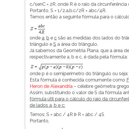
c/senC = 2R, onde R é o raio da circunferência 
Portanto, S = 1/2.a.b.c/2R = abc/4R.
Temos então a seguinte fórmula para o cálculo
onde
a
,
b
e
c
são as medidas dos lados do tri
triângulo e
S
a área do triângulo.
Já sabemos da Geometria Plana, que a área d
respectivamente a, b e c, é dada pela fórmula:
onde p é o semiperímetro do triângulo ou seja: 
Esta fórmula é conhecida comumente como
F
Heron de Alexandria
– célebre geômetra grego. 
Assim, substituindo o valor de S da fórmula an
fórmula útil para o cálculo do raio da circunfe
de lados a, b e c:
Temos: S = abc / 4R
R = abc / 4S
Þ
Portanto,