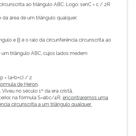
circunscrita ao triângulo ABC. Logo: senC = c / 2R
 da área de um triângulo qualquer:
ângulo e
R
é o raio da circunferência circunscrita ao
e um triângulo ABC, cujos lados medem
p = (a+b+c) / 2
órmula de Heron
.
Viveu no século 1º da era cristã.
terior, na fórmula S=abc/4R,
encontraremos uma
rência circunscrita a um triângulo qualquer