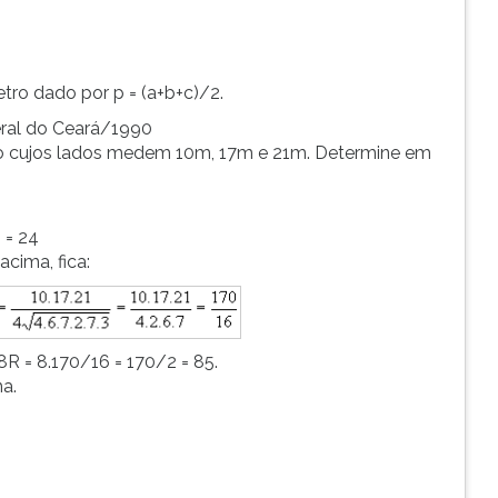
ro dado por p = (a+b+c)/2.
eral do Ceará/1990
ngulo cujos lados medem 10m, 17m e 21m. Determine em
 = 24
acima, fica:
8R = 8.170/16 = 170/2 = 85.
a.