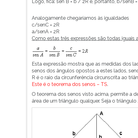
Logo, fica: sen B = b / 2R e, portanto, b/senB =
G
(primeira
Analogamente chegaríamos às igualdades
tecla
c/senC = 2R
à
a/senA = 2R
direita
Como estas três expressões são todas iguais 
do
F).
Para
ir
Esta expressão mostra que as medidas dos lad
ao
senos dos ângulos opostos a estes lados, send
menu
R é o raio da circunferência circunscrita ao tri
principal
Este é o teorema dos senos – TS
.
pressione
a
O teorema dos senos visto acima, permite a d
tecla
área de um triângulo qualquer. Seja o triângulo 
J
e
depois
F.
Pressione