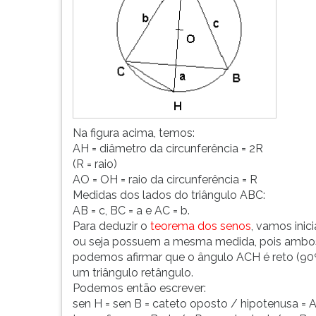
Observe
leitura
que
pressione
também
TAB
podemos
e
dizer
depois
que...
F.
Para
pausar
a
Na figura acima, temos:
leitura
AH = diâmetro da circunferência = 2R
pressione
(R = raio)
D
AO = OH = raio da circunferência = R
(primeira
Medidas dos lados do triângulo ABC:
tecla
AB = c, BC = a e AC = b.
à
Para deduzir o
teorema dos senos
, vamos ini
esquerda
ou seja possuem a mesma medida, pois ambos 
do
podemos afirmar que o ângulo ACH é reto (90º
F),
um triângulo retângulo.
para
Podemos então escrever:
continuar
sen H = sen B = cateto oposto / hipotenusa =
pressione