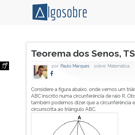
Considere
Pressione
a
TAB
Título
figura
e
Teorema dos Senos, TS
do
abaixo,
depois
artigo:
onde
F
por:
Paulo Marques
sobre:
Matemática
vemos
para
um
ouvir
triângulo
o
ABC
conteúdo
Considere a figura abaixo, onde vemos um triâ
inscrito
principal
ABC inscrito numa circunferência de raio R. O
numa
desta
também podemos dizer que a circunferência e
circunferência
tela.
circunscrita ao triângulo ABC.
de
Para
raio
pular
R.
essa