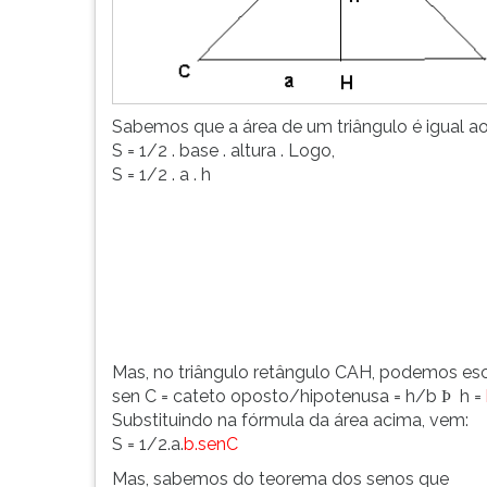
F
para
ouvir
essa
instrução
Sabemos que a área de um triângulo é igual ao
novamente.
S = 1/2 . base . altura . Logo,
S = 1/2 . a . h
Mas, no triângulo retângulo CAH, podemos esc
sen C = cateto oposto/hipotenusa = h/b
h =
Þ
Substituindo na fórmula da área acima, vem:
S = 1/2.a.
b.senC
Mas, sabemos do teorema dos senos que