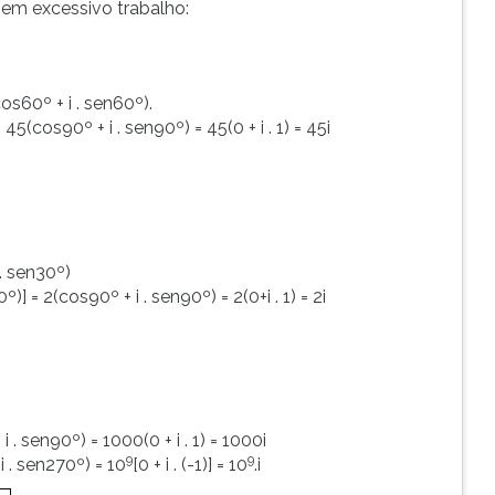
em excessivo trabalho:
os60º + i . sen60º).
 45(cos90º + i . sen90º) = 45(0 + i . 1) = 45i
 . sen30º)
)] = 2(cos90º + i . sen90º) = 2(0+i . 1) = 2i
 . sen90º) = 1000(0 + i . 1) = 1000i
9
9
i . sen270º) = 10
[0 + i . (-1)] = 10
.i