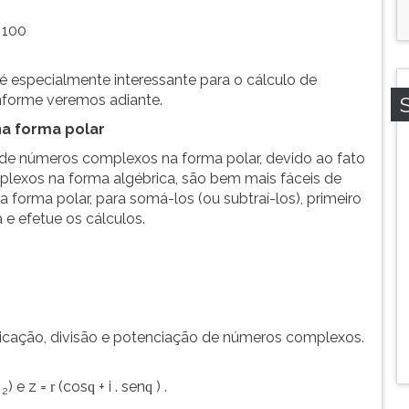
- 100
 especialmente interessante para o cálculo de
nforme veremos adiante.
a forma polar
 de números complexos na forma polar, devido ao fato
exos na forma algébrica, são bem mais fáceis de
 forma polar, para somá-los (ou subtraí-los), primeiro
 e efetue os cálculos.
plicação, divisão e potenciação de números complexos.
) e z =
(cos
+ i . sen
) .
r
q
q
2