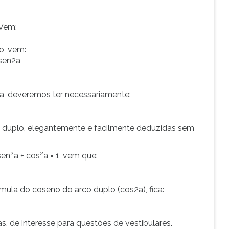
 Vem:
o, vem:
 sen2a
ra, deveremos ter necessariamente:
o duplo, elegantemente e facilmente deduzidas sem
2
2
sen
a + cos
a = 1, vem que:
rmula do coseno do arco duplo (cos2a), fica:
, de interesse para questões de vestibulares.