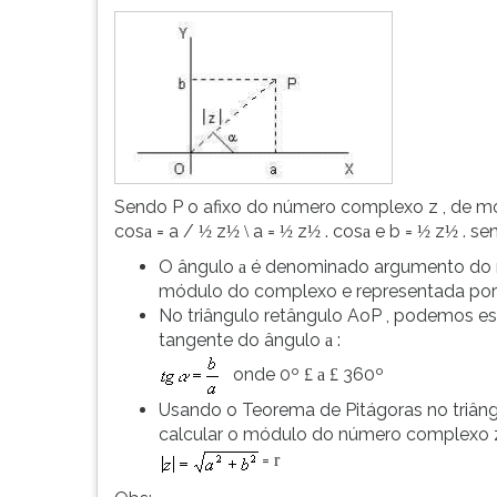
leitura
pressione
TAB
e
depois
F.
Para
pausar
a
Sendo P o afixo do número complexo z , de 
leitura
cos
= a /
z
a =
z
. cos
e b =
z
. se
a
½
½
\
½
½
a
½
½
pressione
O ângulo
é denominado argumento do n
a
D
módulo do complexo e representada po
(primeira
No triângulo retângulo AoP , podemos es
tecla
tangente do ângulo
:
a
à
esquerda
..
onde 0º
360º
£
a
£
do
Usando o Teorema de Pitágoras no triâng
F),
calcular o módulo do número complexo 
para
=
r
continuar
pressione