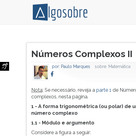
Nota:
Pressione
Se
TAB
Título
necessário,
e
Números Complexos II
do
reveja
depois
artigo:
a
F
por:
Paulo Marques
sobre:
Matemática
parte
para
1
ouvir
de
o
Números
conteúdo
Nota
: Se necessário, reveja a
parte 1
de Númer
complexos,
principal
complexos, nesta página.
nesta
desta
1 - A forma trigonométrica (ou polar) de 
página.
tela.
número complexo
Para
1.1 - Módulo e argumento
pular
essa
Considere a figura a seguir: