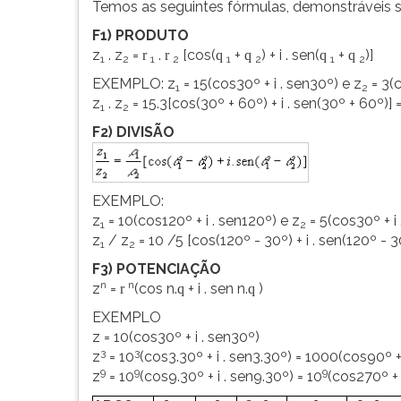
Temos as seguintes fórmulas, demonstráveis s
F1) PRODUTO
z
. z
=
.
[cos(
+
) + i . sen(
+
)]
r
r
q
q
q
q
1
2
1
2
1
2
1
2
EXEMPLO: z
= 15(cos30º + i . sen30º) e z
= 3(c
1
2
z
. z
= 15.3[cos(30º + 60º) + i . sen(30º + 60º)] =
1
2
F2) DIVISÃO
EXEMPLO:
z
= 10(cos120º + i . sen120º) e z
= 5(cos30º + i
1
2
z
/ z
= 10 /5 [cos(120º - 30º) + i . sen(120º - 30º
1
2
F3) POTENCIAÇÃO
n
n
z
=
(cos n.
+ i . sen n.
)
r
q
q
EXEMPLO
z = 10(cos30º + i . sen30º)
3
3
z
= 10
(cos3.30º + i . sen3.30º) = 1000(cos90º + i
9
9
9
z
= 10
(cos9.30º + i . sen9.30º) = 10
(cos270º + 