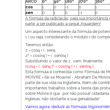
ARCO
0º
90º
180º
270º
360º
cos
1
0
-1
0
1
sen
0
1
0
-1
0
A fórmula da radiciação, pela sua importância
parte, a ser publicado a seguir. Aguardem!
Um aspecto interessante da fórmula de pote
1 ( ou seja, considerando o módulo
do complex
r
Teremos então:
z = cos
+ i . sen
q
q
n
z
= cos(n
) + i . sen(n
)
q
q
Substituindo o valor de z , vem, finalmente:
n
(cos
+ i . sen
)
= cos(n
) + i . sen(n
)
q
q
q
q
Esta fórmula é conhecida como Fórmula de M
MOIVRE = (lê-se Moavre) - Abraham De Moivre 
parte de sua vida na Inglaterra. Além de cont
importantes trabalhos sobre a teoria das prob
sobre Moivre é que , por não possuir cidadania
inglesas, não obstante a sua genialidade!
Vamos agora, deduzir as fórmulas trigonométr