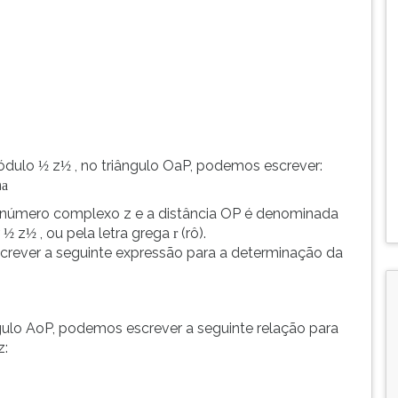
módulo
z
, no triângulo OaP, podemos escrever:
½
½
n
a
úmero complexo z e a distância OP é denominada
r
z
, ou pela letra grega
(rô).
½
½
r
crever a seguinte expressão para a determinação da
ulo AoP, podemos escrever a seguinte relação para
z: