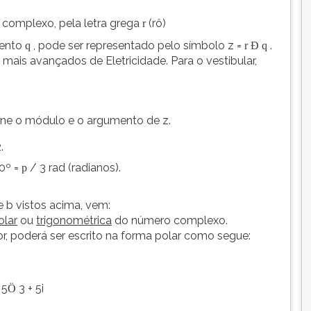
 complexo, pela letra grega
(rô)
r
ento
, pode ser representado pelo símbolo z =
.
q
r
Ð
q
 mais avançados de Eletricidade. Para o vestibular,
mine o módulo e o argumento de z.
.
0º =
/ 3 rad (radianos).
p
o
 e b vistos acima, vem:
olar
ou
trigonométrica
do número complexo.
, poderá ser escrito na forma polar como segue:
 5
3 + 5i
Ö