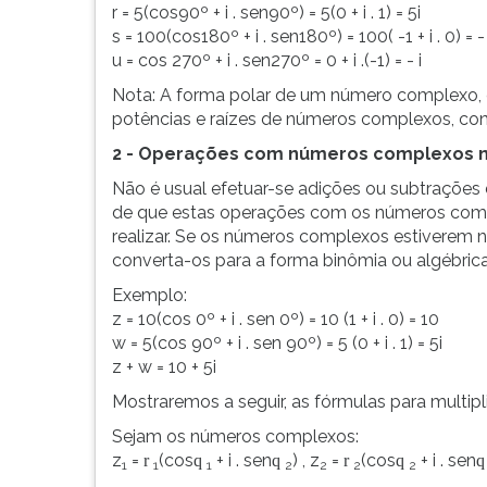
F
r = 5(cos90º + i . sen90º) = 5(0 + i . 1) = 5i
para
s = 100(cos180º + i . sen180º) = 100( -1 + i . 0) = 
ouvir
u = cos 270º + i . sen270º = 0 + i .(-1) = - i
essa
Nota: A forma polar de um número complexo, é
instrução
potências e raízes de números complexos, co
novamente.
2 - Operações com números complexos n
Não é usual efetuar-se adições ou subtrações
de que estas operações com os números compl
realizar. Se os números complexos estiverem na
converta-os para a forma binômia ou algébrica
Exemplo:
z = 10(cos 0º + i . sen 0º) = 10 (1 + i . 0) = 10
w = 5(cos 90º + i . sen 90º) = 5 (0 + i . 1) = 5i
z + w = 10 + 5i
Mostraremos a seguir, as fórmulas para multi
Sejam os números complexos:
z
=
(cos
+ i . sen
) , z
=
(cos
+ i . sen
r
q
q
r
q
q
1
1
1
2
2
2
2