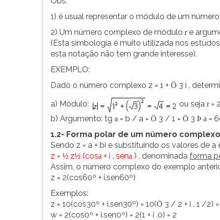
Obs:
G
1) é usual representar o módulo de um número
(primeira
tecla
2) Um número complexo de módulo
e argum
r
à
(Esta simbologia é muito utilizada nos estudos
direita
esta notação não tem grande interesse).
do
EXEMPLO:
F).
Para
Dado o número complexo z = 1 +
3 i , deter
Ö
ir
a) Módulo:
ou seja
= 2
r
ao
menu
b) Argumento: tg
= b / a =
3 / 1 =
3
= 6
a
Ö
Ö
Þ
a
principal
1.2- Forma polar de um número complex
pressione
Sendo z = a + bi e substituindo os valores de a
a
z =
z
(cos
+ i . sen
)
, denominada
forma p
½
½
a
a
tecla
Assim, o número complexo do exemplo anterior
J
z = 2(cos60º + i.sen60º)
e
depois
Exemplos:
F.
z = 10(cos30º + i.sen30º) = 10(
3 / 2 + i . 1 /2) =
Ö
Pressione
w = 2(cos0º + i.sen0º) = 2(1 + i .0) = 2