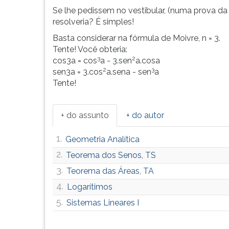
Se lhe pedissem no vestibular, (numa prova da 
resolveria? É simples!
Basta considerar na fórmula de Moivre, n = 3.
Tente! Você obteria:
3
2
cos3a = cos
a - 3.sen
a.cosa
2
3
sen3a = 3.cos
a.sena - sen
a
Tente!
+ do assunto
+ do autor
1.
Geometria Analítica
2.
Teorema dos Senos, TS
3.
Teorema das Áreas, TA
4.
Logarítimos
5.
Sistemas Lineares I